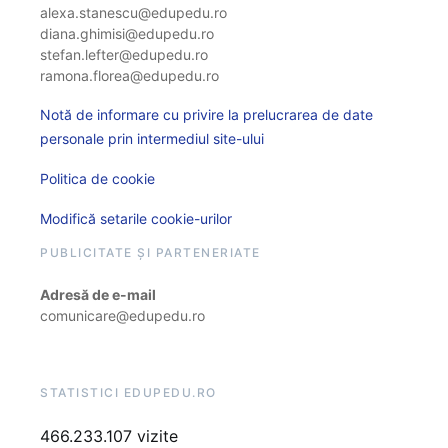
alexa.stanescu@edupedu.ro
diana.ghimisi@edupedu.ro
stefan.lefter@edupedu.ro
ramona.florea@edupedu.ro
Notă de informare cu privire la prelucrarea de date
personale prin intermediul site-ului
Politica de cookie
Modifică setarile cookie-urilor
PUBLICITATE ȘI PARTENERIATE
Adresă de e-mail
comunicare@edupedu.ro
STATISTICI EDUPEDU.RO
466.233.107 vizite