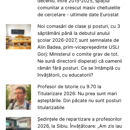
deceniu. Între 2015-2025, spațiul
comunitar a crescut masiv cheltuielile
de cercetare - ultimele date Eurostat
Noi comasări de clase și posturi, cu 3
săptămâni până la debutul anului
școlar 2026-2027, sunt semnalate de
Alin Badea, prim-vicepreședinte USLI
Gorj: Ministerul o comite grav de tot.
Ne sună directorii disperați că oamenii
rămân fără posturi. Ce se întâmplă cu
învățătorii, cu educatorii?
Profesor de Istorie cu 9.70 la
Titularizare 2026: Nu prea sunt mari
așteptările. Din păcate nu sunt posturi
titularizabile
Ședințele de repartizare a profesorilor
2026, la Sibiu. Învățătoare: „Am zis iau