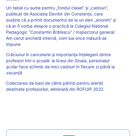
Un tabel cu sume pentru „fondul clasei” și „cadouri”,
publicat de Asociația Elevilor din Constanța, care
susține că a primit documentul de la un elev „anonim” și
că ar fi vorba despre o practică la Colegiul Național
Pedagogic “Constantin Brătescu” / Inspectorul general:
Am cerut anchetă internă, vom lua orice măsură se
impune
Crăciunul în cancelarie și importanța înțelegerii dintre
profesori într-o școală: la liceul din Sinaia, personalul
școlar face schimb de mici cadouri în fiecare zi până la
vacanță
Colectarea de bani de către părinți pentru atenții
destinate profesorilor, eliminată din ROFUIP 2022