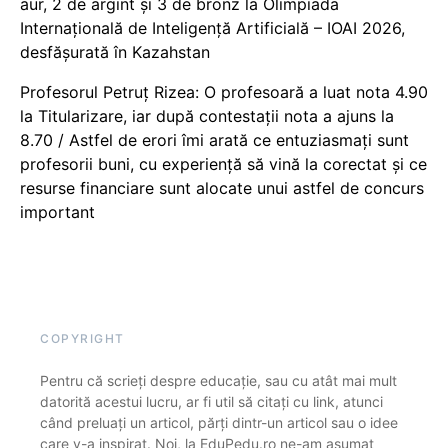
aur, 2 de argint și 3 de bronz la Olimpiada
Internațională de Inteligență Artificială – IOAI 2026,
desfășurată în Kazahstan
Profesorul Petruț Rizea: O profesoară a luat nota 4.90
la Titularizare, iar după contestații nota a ajuns la
8.70 / Astfel de erori îmi arată ce entuziasmați sunt
profesorii buni, cu experiență să vină la corectat și ce
resurse financiare sunt alocate unui astfel de concurs
important
COPYRIGHT
Pentru că scrieți despre educație, sau cu atât mai mult
datorită acestui lucru, ar fi util să citați cu link, atunci
când preluați un articol, părți dintr-un articol sau o idee
care v-a inspirat. Noi, la EduPedu.ro ne-am asumat