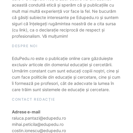
această conduită etică și sperăm că și publicațiile cu
mult mai multă experiență vor face la fel. Ne bucurăm
că găsiți subiecte interesante pe Edupedu.ro și suntem
siguri că înțelegeți rugămintea noastră de a cita sursa
(cu link), ca o declarație reciprocă de respect și
profesionalism. Vă mulțumim!
DESPRE NOI
EduPedu.ro este o publicație online care găzduiește
exclusiv articole din domeniul educației și cercetării.
Urmărim constant cum sunt educați copiii noștri, cine și
cum face politicile din educație și cercetare, cine și cum
îi formează pe profesori, cât de adecvate la lumea în
care trăim sunt sistemele de educație și cercetare.
CONTACT REDACȚIE
Adrese e-mail
raluca.pantazi@edupedu.ro
mihai.peticila@edupedu.ro
costin.ionescu@edupedu.ro