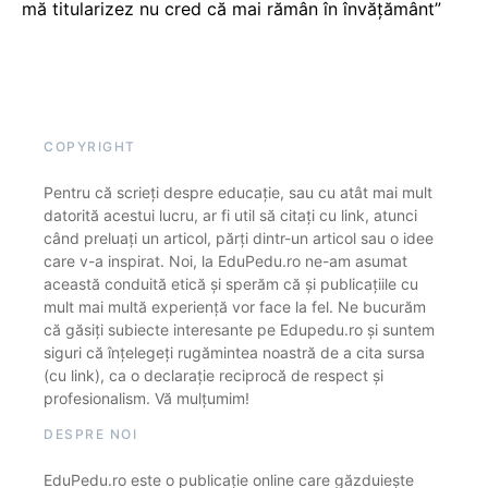
mă titularizez nu cred că mai rămân în învățământ”
COPYRIGHT
Pentru că scrieți despre educație, sau cu atât mai mult
datorită acestui lucru, ar fi util să citați cu link, atunci
când preluați un articol, părți dintr-un articol sau o idee
care v-a inspirat. Noi, la EduPedu.ro ne-am asumat
această conduită etică și sperăm că și publicațiile cu
mult mai multă experiență vor face la fel. Ne bucurăm
că găsiți subiecte interesante pe Edupedu.ro și suntem
siguri că înțelegeți rugămintea noastră de a cita sursa
(cu link), ca o declarație reciprocă de respect și
profesionalism. Vă mulțumim!
DESPRE NOI
EduPedu.ro este o publicație online care găzduiește