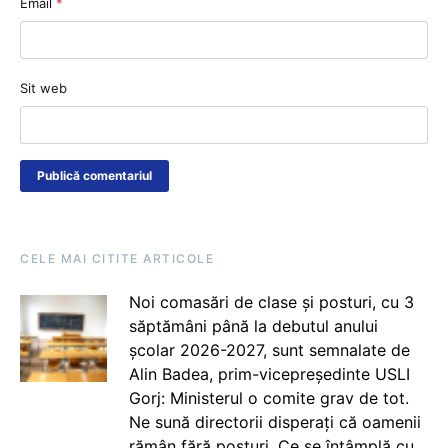
Email
*
Sit web
CELE MAI CITITE ARTICOLE
Noi comasări de clase și posturi, cu 3
săptămâni până la debutul anului
școlar 2026-2027, sunt semnalate de
Alin Badea, prim-vicepreședinte USLI
Gorj: Ministerul o comite grav de tot.
Ne sună directorii disperați că oamenii
rămân fără posturi. Ce se întâmplă cu