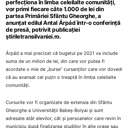
perfecționa în limba celeilalte comunități,
vor primi fiecare câte 1.000 de lei din
partea Primăriei Sfântu Gheorghe, a
anunțat edilul Antal Árpád într-o conferință
de presă, potrivit publicației
știriletransilvaniei.ro.
Árpád a mai precizat că bugetul pe 2021 va include
suma de un milion de lei, din care vor putea fi
acordate o mie de „burse” cursanților care vor dovedi
că au avansat cel puțin o treaptă în limba celeilalte
comunități.
Cursurile vor fi organizate de extensia din Sfântu
Gheorghe a Universității Babeș-Bolyai și sunt
adresate atât elevilor, cât și persoanelor care revin în
municipiu după finalizarea studiilor în alte orașe sau