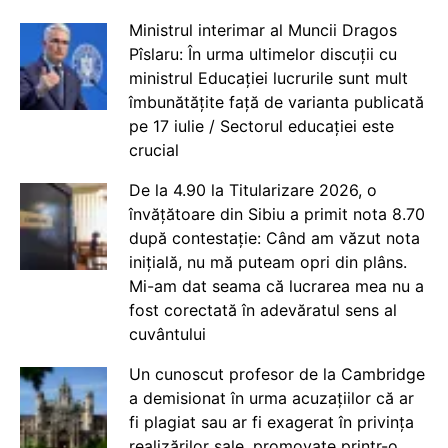
Ministrul interimar al Muncii Dragos
Pîslaru: În urma ultimelor discuții cu
ministrul Educației lucrurile sunt mult
îmbunătățite față de varianta publicată
pe 17 iulie / Sectorul educației este
crucial
De la 4.90 la Titularizare 2026, o
învățătoare din Sibiu a primit nota 8.70
după contestație: Când am văzut nota
inițială, nu mă puteam opri din plâns.
Mi-am dat seama că lucrarea mea nu a
fost corectată în adevăratul sens al
cuvântului
Un cunoscut profesor de la Cambridge
a demisionat în urma acuzațiilor că ar
fi plagiat sau ar fi exagerat în privința
realizărilor sale, promovate printr-o