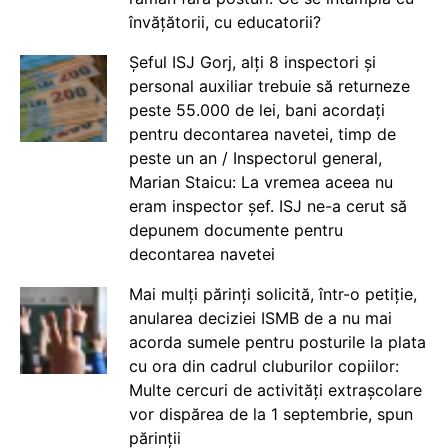
învățătorii, cu educatorii?
Șeful ISJ Gorj, alți 8 inspectori și
personal auxiliar trebuie să returneze
peste 55.000 de lei, bani acordați
pentru decontarea navetei, timp de
peste un an / Inspectorul general,
Marian Staicu: La vremea aceea nu
eram inspector șef. ISJ ne-a cerut să
depunem documente pentru
decontarea navetei
Mai mulți părinți solicită, într-o petiție,
anularea deciziei ISMB de a nu mai
acorda sumele pentru posturile la plata
cu ora din cadrul cluburilor copiilor:
Multe cercuri de activități extrașcolare
vor dispărea de la 1 septembrie, spun
părinții