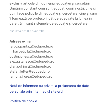
exclusiv articole din domeniul educației și cercetării.
Urmărim constant cum sunt educați copiii noștri, cine și
cum face politicile din educație și cercetare, cine și cum
îi formează pe profesori, cât de adecvate la lumea în
care trăim sunt sistemele de educație și cercetare.
CONTACT REDACȚIE
Adrese e-mail
raluca.pantazi@edupedu.ro
mihai.peticila@edupedu.ro
costin.ionescu@edupedu.ro
alexa.stanescu@edupedu.ro
diana.ghimisi@edupedu.ro
stefan.lefter@edupedu.ro
ramona.florea@edupedu.ro
Notă de informare cu privire la prelucrarea de date
personale prin intermediul site-ului
Politica de cookie