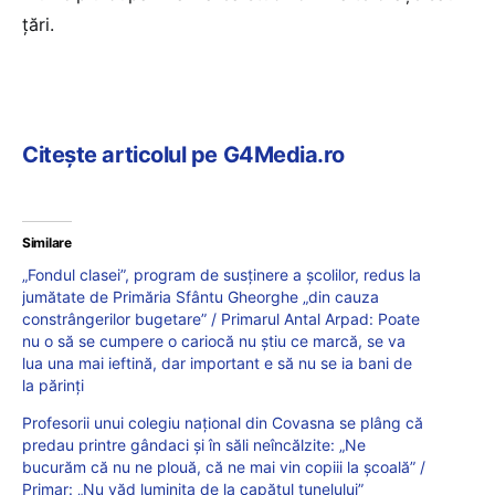
țări.
Citește articolul pe G4Media.ro
Similare
„Fondul clasei”, program de susținere a școlilor, redus la
jumătate de Primăria Sfântu Gheorghe „din cauza
constrângerilor bugetare” / Primarul Antal Arpad: Poate
nu o să se cumpere o cariocă nu ştiu ce marcă, se va
lua una mai ieftină, dar important e să nu se ia bani de
la părinţi
Profesorii unui colegiu național din Covasna se plâng că
predau printre gândaci și în săli neîncălzite: „Ne
bucurăm că nu ne plouă, că ne mai vin copiii la școală” /
Primar: „Nu văd luminița de la capătul tunelului”