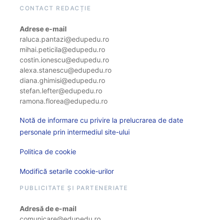
CONTACT REDACȚIE
Adrese e-mail
raluca.pantazi@edupedu.ro
mihai.peticila@edupedu.ro
costin.ionescu@edupedu.ro
alexa.stanescu@edupedu.ro
diana.ghimisi@edupedu.ro
stefan.lefter@edupedu.ro
ramona.florea@edupedu.ro
Notă de informare cu privire la prelucrarea de date
personale prin intermediul site-ului
Politica de cookie
Modifică setarile cookie-urilor
PUBLICITATE ȘI PARTENERIATE
Adresă de e-mail
comunicare@edupedu.ro