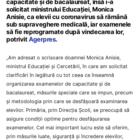
capacitate şi de bacalaureat, însă i-a
solicitat ministrului Educaţiei, Monica
Anisie, ca elevii cu coronavirus să rămână
sub supraveghere medicală, iar examenele
să fie reprogramate după vindecarea lor,
potrivit
Agerpres
.
„Am adresat o scrisoare doamnei Monica Anisie,
ministrul Educaţiei şi Cercetării, în care am solicitat
clarificări în legătură cu tot ceea ce înseamnă
organizarea examenelor de capacitate şi de
bacalaureat, măsurile speciale care se impun, precum
şi metodologia prin care se desfăşoară examinarea
elevilor. Primăria, prin Direcţia Şcoli, se preocupă să
asigure condiţii optime pentru desfăşurarea
examenelor. Cel mai important lucru este să oferim,
prin măsurile luate, siguranţă şi încredere elevilor,