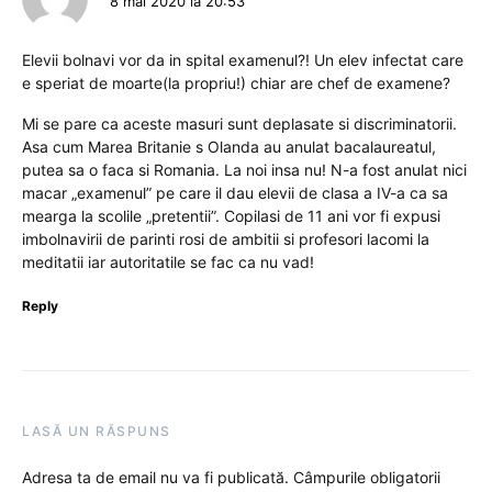
8 mai 2020 la 20:53
Elevii bolnavi vor da in spital examenul?! Un elev infectat care
e speriat de moarte(la propriu!) chiar are chef de examene?
Mi se pare ca aceste masuri sunt deplasate si discriminatorii.
Asa cum Marea Britanie s Olanda au anulat bacalaureatul,
putea sa o faca si Romania. La noi insa nu! N-a fost anulat nici
macar „examenul” pe care il dau elevii de clasa a IV-a ca sa
mearga la scolile „pretentii”. Copilasi de 11 ani vor fi expusi
imbolnavirii de parinti rosi de ambitii si profesori lacomi la
meditatii iar autoritatile se fac ca nu vad!
Reply
LASĂ UN RĂSPUNS
Adresa ta de email nu va fi publicată.
Câmpurile obligatorii