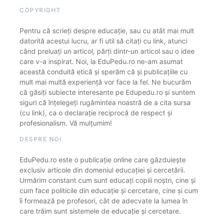
COPYRIGHT
Pentru că scrieți despre educație, sau cu atât mai mult
datorită acestui lucru, ar fi util să citați cu link, atunci
când preluați un articol, părți dintr-un articol sau o idee
care v-a inspirat. Noi, la EduPedu.ro ne-am asumat
această conduită etică și sperăm că și publicațiile cu
mult mai multă experiență vor face la fel. Ne bucurăm
că găsiți subiecte interesante pe Edupedu.ro și suntem
siguri că înțelegeți rugămintea noastră de a cita sursa
(cu link), ca o declarație reciprocă de respect și
profesionalism. Vă mulțumim!
DESPRE NOI
EduPedu.ro este o publicație online care găzduiește
exclusiv articole din domeniul educației și cercetării.
Urmărim constant cum sunt educați copiii noștri, cine și
cum face politicile din educație și cercetare, cine și cum
îi formează pe profesori, cât de adecvate la lumea în
care trăim sunt sistemele de educație și cercetare.