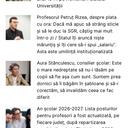
Universității
Profesorul Petruț Rizea, despre plata
cu ora: Dacă mă apuc să strâng sticle
și să le duc la SGR, câștig mai mult
într-o zi / Statul îți aruncă niște
mărunțiș și îți cere să-i spui „salariu”.
Asta este umilință instituționalizată
Aura Stănculescu, consilier școlar: Este
o mare nedreptate să nu-i lăsăm pe
copii să fie așa cum sunt. Suntem prea
dornici să îi băgăm în șabloane și să-i
corectăm, să invalidăm ceea ce fac
diferit
An școlar 2026-2027. Lista posturilor
pentru profesori a fost actualizată, pe
fiecare județ, după repartizarea