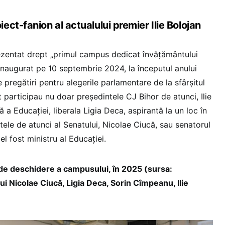
ct-fanion al actualului premier Ilie Bolojan
zentat drept „primul campus dedicat învățământului
inaugurat pe 10 septembrie 2024, la începutul anului
 pregătiri pentru alegerile parlamentare de la sfârșitul
t participau nu doar președintele CJ Bihor de atunci, Ilie
ră a Educației, liberala Ligia Deca, aspirantă la un loc în
tele de atunci al Senatului, Nicolae Ciucă, sau senatorul
el fost ministru al Educației.
le de deschidere a campusului, în 2025 (sursa:
lui Nicolae Ciucă, Ligia Deca, Sorin Cîmpeanu, Ilie