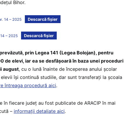
dețul Bihor.
Descarcă fișier
nr. 14 – 2025
Descarcă fișier
. 14 – 2025
prevăzută, prin Legea 141 (Legea Bolojan), pentru
00 de elevi, iar ea se desfășoară în baza unei proceduri
ii august
, cu o lună înainte de începerea anului școlar
evii își continuă studiile, dar sunt transferați la școala
re întreaga procedură aici
.
e în fiecare județ au fost publicate de ARACIP în mai
ecută –
informații detaliate aici
.