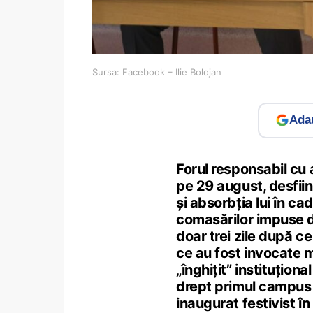
Sursa: Facebook – Ilie Bolojan
Adau
Forul responsabil cu a
pe 29 august, desfiin
și absorbția lui în cad
comasărilor impuse d
doar trei zile după c
ce au fost invocate m
„înghițit” instituțion
drept primul campus 
inaugurat festivist î