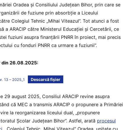
măriei Oradea și Consiliului Județean Bihor, prin care se
rganizării de fuziune prin absorbție a Liceului
ătre Colegiul Tehnic „Mihai Viteazul”. Tot atunci a fost
să a ARACIP către Ministerul Educației și Cercetării, ce
ei fuziuni asupra finanțării PNRR în proiect, mai precis
ctului cu fonduri PNRR ca urmare a fuziunii”.
P din 26.08.2025:
Descarcă fișier
r. 13 – 2025_1
, pe 29 august 2025, Consiliul ARACIP revine asupra
rătând că MEC a transmis ARACIP o propunere a Primăriei
vire la reorganizarea liceului dual, „propunere
toratul Școlar Județean Bihor”. Astfel, arată
procesul
ci
, „Colegiul Tehnic „Mihai Viteazul” Oradea, unitate cu