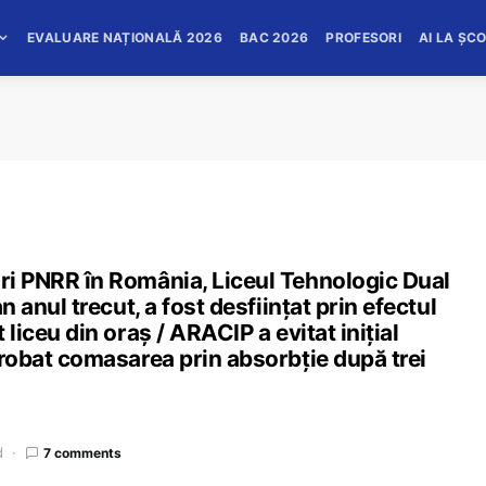
EVALUARE NAȚIONALĂ 2026
BAC 2026
PROFESORI
AI LA ȘC
uri PNRR în România, Liceul Tehnologic Dual
an anul trecut, a fost desființat prin efectul
 liceu din oraș / ARACIP a evitat inițial
aprobat comasarea prin absorbție după trei
d
7 comments