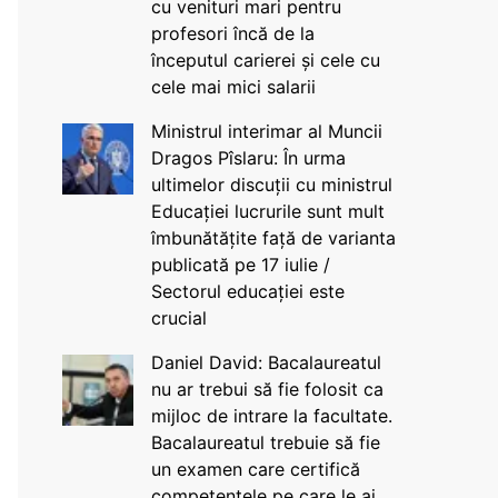
cu venituri mari pentru
profesori încă de la
începutul carierei și cele cu
cele mai mici salarii
Ministrul interimar al Muncii
Dragos Pîslaru: În urma
ultimelor discuții cu ministrul
Educației lucrurile sunt mult
îmbunătățite față de varianta
publicată pe 17 iulie /
Sectorul educației este
crucial
Daniel David: Bacalaureatul
nu ar trebui să fie folosit ca
mijloc de intrare la facultate.
Bacalaureatul trebuie să fie
un examen care certifică
competențele pe care le ai