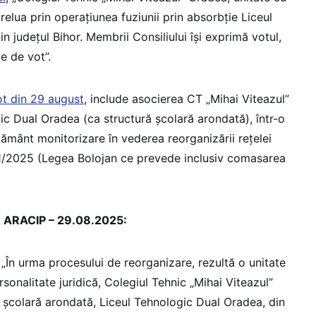
prelua prin operațiunea fuziunii prin absorbție Liceul
 județul Bihor. Membrii Consiliului își exprimă votul,
e de vot”.
ot din 29 august
, include asocierea CT „Mihai Viteazul”
c Dual Oradea (ca structură școlară arondată), într-o
țământ monitorizare în vederea reorganizării rețelei
41/2025 (Legea Bolojan ce prevede inclusiv comasarea
re ARACIP – 29.08.2025:
În urma procesului de reorganizare, rezultă o unitate
sonalitate juridică, Colegiul Tehnic „Mihai Viteazul”
 școlară arondată, Liceul Tehnologic Dual Oradea, din