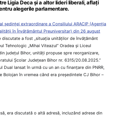
e Ligia Deca și a altor lideri liberali, aflați
entru alegerile parlamentare.
al ședinței extraordinare a Consiliului ARACIP (Agenția
ității în Învățământul Preuniversitar) din 26 august
e discutate a fost „situația unităților de învățământ
eul Tehnologic „Mihai Viteazul” Oradea și Liceul
n județul Bihor, unități propuse spre reorganizare,
ratului Școlar Județean Bihor nr. 6315/20.08.2025.”
l Dual lansat în urmă cu un an cu finanțare din PNRR,
lie Bolojan în vremea când era președintele CJ Bihor –
nsă, era discutată o altă adresă, incluzând adrese din