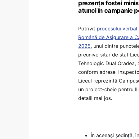
prezența fostei ministr
atunci în campanie p
Potrivit
procesului verbal 
Română de Asigurare a Cal
2025
, unul dintre punctel
preuniversitar de stat Lic
Tehnologic Dual Oradea, di
conform adresei Ins.pecto
Liceul reprezintă Campusu
un proiect-cheie pentru I
detalii mai jos.
În aceeași ședință, î