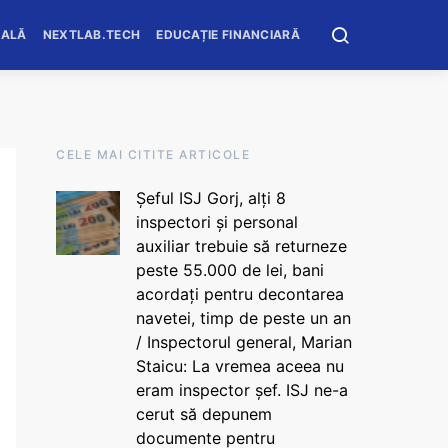
OALĂ
NEXTLAB.TECH
EDUCAȚIE FINANCIARĂ
CELE MAI CITITE ARTICOLE
Șeful ISJ Gorj, alți 8
inspectori și personal
auxiliar trebuie să returneze
peste 55.000 de lei, bani
acordați pentru decontarea
navetei, timp de peste un an
/ Inspectorul general, Marian
Staicu: La vremea aceea nu
eram inspector șef. ISJ ne-a
cerut să depunem
documente pentru