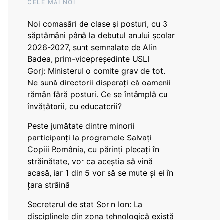
CELE MAI NOI
Noi comasări de clase și posturi, cu 3
săptămâni până la debutul anului școlar
2026-2027, sunt semnalate de Alin
Badea, prim-vicepreședinte USLI
Gorj: Ministerul o comite grav de tot.
Ne sună directorii disperați că oamenii
rămân fără posturi. Ce se întâmplă cu
învățătorii, cu educatorii?
Peste jumătate dintre minorii
participanți la programele Salvați
Copiii România, cu părinți plecați în
străinătate, vor ca aceștia să vină
acasă, iar 1 din 5 vor să se mute și ei în
țara străină
Secretarul de stat Sorin Ion: La
disciplinele din zona tehnologică există