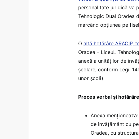
personalitate juridică va 
Tehnologic Dual Oradea din
marcând opțiunea pe fișel
O
altă hotărâre ARACIP, t
Oradea – LiceuL Tehnologi
anexă a unităților de învă
școlare, conform Legii 1
unor școli).
Proces verbal și hotărâ
Anexa menționează: „
de învățământ cu per
Oradea, cu structura