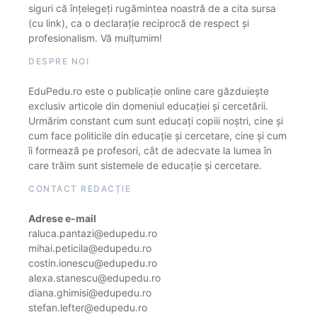
siguri că înțelegeți rugămintea noastră de a cita sursa
(cu link), ca o declarație reciprocă de respect și
profesionalism. Vă mulțumim!
DESPRE NOI
EduPedu.ro este o publicație online care găzduiește
exclusiv articole din domeniul educației și cercetării.
Urmărim constant cum sunt educați copiii noștri, cine și
cum face politicile din educație și cercetare, cine și cum
îi formează pe profesori, cât de adecvate la lumea în
care trăim sunt sistemele de educație și cercetare.
CONTACT REDACȚIE
Adrese e-mail
raluca.pantazi@edupedu.ro
mihai.peticila@edupedu.ro
costin.ionescu@edupedu.ro
alexa.stanescu@edupedu.ro
diana.ghimisi@edupedu.ro
stefan.lefter@edupedu.ro