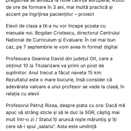
pregătirea se aliniază la noile cerințe europene, 4.600
de ore de formare în 3 ani, mai multă practică și
accent pe îngrijirea pacienților – proiect
Elevii de clasa a IX-a nu vor începe școala cu
manuale noi. Bogdan Cristescu, directorul Centrului
Național de Curriculum și Evaluare: În cel mai bun
caz, pe 7 septembrie le vom avea în format digital
Profesoara Geanina David din județul Olt, care a
obținut 10 la Titularizare va primi un post de
suplinitor. Anul trecut a făcut naveta 15 km:
Rezultatul este o mare bucurie, însă consider că
adevărata valoare a unui profesor se vede la clasă, în
relația cu elevii
Profesorul Petruț Rizea, despre plata cu ora: Dacă mă
apuc să strâng sticle și să le duc la SGR, câștig mai
mult într-o zi / Statul îți aruncă niște mărunțiș și îți
cere să-i spui „salariu”. Asta este umilință