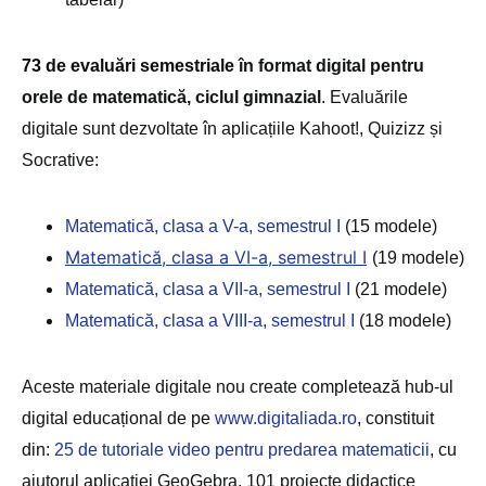
73 de evaluări semestriale
în format digital pentru
orele de matematică, ciclul gimnazial
. Evaluările
digitale sunt dezvoltate în aplicațiile Kahoot!, Quizizz și
Socrative:
Matematică, clasa a V-a, semestrul I
(15 modele)
Matematică, clasa a VI-a, semestrul I
(19 modele)
Matematică, clasa a VII-a, semestrul I
(21 modele)
Matematică, clasa a VIII-a, semestrul I
(18 modele)
Aceste materiale digitale nou create completează hub-ul
digital educațional de pe
www.digitaliada.ro
, constituit
din:
25 de tutoriale video pentru predarea matematicii
, cu
ajutorul aplicației GeoGebra, 101 proiecte didactice