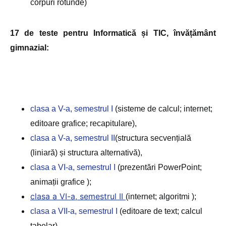
corpuri rotunde)
17 de teste pentru Informatică și TIC, învățământ
gimnazial
:
clasa a V-a, semestrul I
(sisteme de calcul; internet;
editoare grafice; recapitulare),
clasa a V-a, semestrul II
(structura secvențială
(liniară) și structura alternativă),
clasa a VI-a, semestrul I
(prezentări PowerPoint;
animații grafice );
clasa a VI-a, semestrul II
(internet; algoritmi );
clasa a VII-a, semestrul I
(editoare de text; calcul
tabelar)