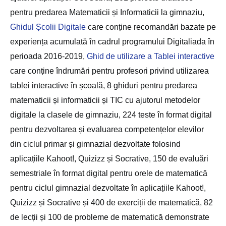
pentru predarea Matematicii și Informaticii la gimnaziu,
Ghidul Școlii Digitale
care conține recomandări bazate pe
experiența acumulată în cadrul programului Digitaliada în
perioada 2016-2019,
Ghid de utilizare a Tablei interactive
care conține
îndrumări pentru profesori privind utilizarea
tablei interactive în școală,
8 ghiduri
pentru predarea
matematicii și informaticii și TIC
cu ajutorul metodelor
digitale la clasele de gimnaziu, 224 teste în format digital
pentru dezvoltarea și evaluarea competențelor elevilor
din ciclul primar și gimnazial dezvoltate folosind
aplicațiile Kahoot!, Quizizz și Socrative, 150 de evaluări
semestriale
în format digital pentru orele de matematică
pentru ciclul gimnazial dezvoltate în aplicațiile Kahoot!,
Quizizz și Socrative și 400 de exerciții de matematică, 82
de lecții și 100 de probleme de matematică demonstrate