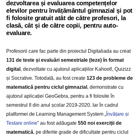
dezvoltarea și evaluarea competențelor
elevilor pentru învățământul gimnazial și pot
fi folosite gratuit atât de către profesori, la
clasă, cât și de către copii, pentru auto-
evaluare.
Profesorii care fac parte din proiectul Digitaliada au creat
131 de teste și evaluări semestriale (teze) în format
digital
, dezvoltate cu ajutorul aplicațiilor Kahoot!, Quizizz
și Socrative. Totodată, au fost create
123 de probleme de
matematică pentru ciclul gimnazial
, demonstrate cu
ajutorul aplicației GeoGebra, pentru a fi folosite în
semestrul II din anul școlar 2019-2020. Iar în cadrul
platformei de
Learning Management System „
Învățare și
Testare online
”
au fost adăugate
550 noi exerciții de
matematică
, pe diferite grade de dificultate pentru ciclul