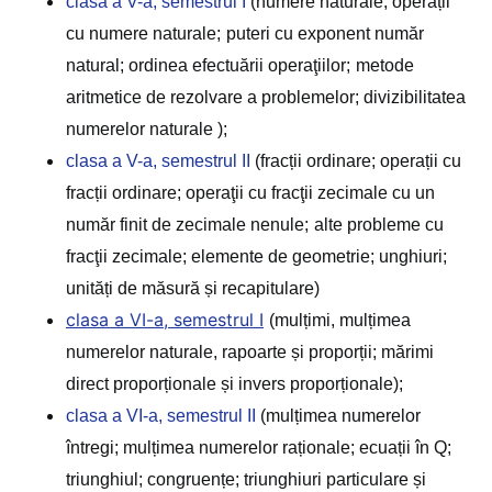
clasa a V-a, semestrul I
(numere naturale; operații
cu numere naturale;
puteri cu exponent număr
natural; ordinea efectuării operaţiilor;
metode
aritmetice de rezolvare a problemelor; divizibilitatea
numerelor naturale );
clasa a V-a, semestrul II
(fracții ordinare; operații cu
fracții ordinare; operaţii cu fracţii zecimale cu un
număr finit de zecimale nenule;
alte probleme cu
fracţii zecimale; elemente de geometrie; unghiuri;
unități de măsură și recapitulare)
clasa a VI-a, semestrul I
(mulțimi, mulțimea
numerelor naturale, rapoarte și proporții; mărimi
direct proporționale și invers proporționale);
clasa a VI-a, semestrul II
(mulțimea numerelor
întregi; mulțimea numerelor raționale; ecuații
în Q;
triunghiul; congruențe; triunghiuri particulare și