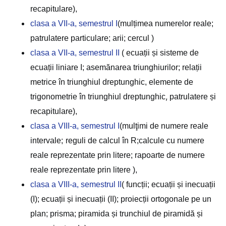
recapitulare),
clasa a VII-a, semestrul I
(mulțimea numerelor reale;
patrulatere particulare; arii; cercul )
clasa a VII-a, semestrul II
( ecuații și sisteme de
ecuații liniare I; asemănarea triunghiurilor; relații
metrice în triunghiul dreptunghic, elemente de
,
trigonometrie în triunghiul dreptunghic
patrulatere și
recapitulare),
clasa a VIII-a, semestrul I
(mulţimi de numere reale
intervale;
reguli de calcul în R;calcule cu numere
reale reprezentate prin litere; rapoarte de numere
reale reprezentate prin litere ),
clasa a VIII-a, semestrul II
( funcții; ecuații și inecuații
(I); ecuații și inecuații (II); proiecții ortogonale pe un
plan; prisma; piramida și trunchiul de piramidă și