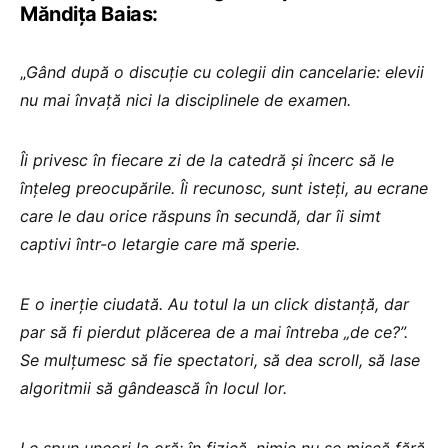
Măndița Baias:
„
Gând după o discuție cu colegii din cancelarie: elevii
nu mai învață nici la disciplinele de examen.
Îi privesc în fiecare zi de la catedră și încerc să le
înțeleg preocupările. Îi recunosc, sunt isteți, au ecrane
care le dau orice răspuns în secundă, dar îi simt
captivi într-o letargie care mă sperie.
E o inerție ciudată. Au totul la un click distanță, dar
par să fi pierdut plăcerea de a mai întreba „de ce?”.
Se mulțumesc să fie spectatori, să dea scroll, să lase
algoritmii să gândească în locul lor.
Le spun uneori la oră: în fizică, nimic nu se mișcă fără