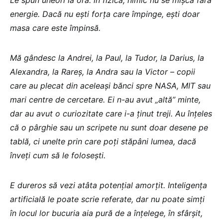
energie. Dacă nu ești forța care împinge, ești doar
masa care este împinsă.
Mă gândesc la Andrei, la Paul, la Tudor, la Darius, la
Alexandra, la Rareș, la Andra sau la Victor – copii
care au plecat din aceleași bănci spre NASA, MIT sau
mari centre de cercetare. Ei n-au avut „altă” minte,
dar au avut o curiozitate care i-a ținut treji. Au înțeles
că o pârghie sau un scripete nu sunt doar desene pe
tablă, ci unelte prin care poți stăpâni lumea, dacă
înveți cum să le folosești.
E dureros să vezi atâta potențial amorțit. Inteligența
artificială le poate scrie referate, dar nu poate simți
în locul lor bucuria aia pură de a înțelege, în sfârșit,