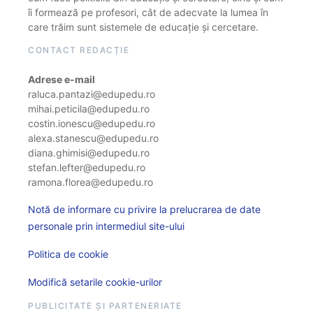
îi formează pe profesori, cât de adecvate la lumea în
care trăim sunt sistemele de educație și cercetare.
CONTACT REDACȚIE
Adrese e-mail
raluca.pantazi@edupedu.ro
mihai.peticila@edupedu.ro
costin.ionescu@edupedu.ro
alexa.stanescu@edupedu.ro
diana.ghimisi@edupedu.ro
stefan.lefter@edupedu.ro
ramona.florea@edupedu.ro
Notă de informare cu privire la prelucrarea de date
personale prin intermediul site-ului
Politica de cookie
Modifică setarile cookie-urilor
PUBLICITATE ȘI PARTENERIATE