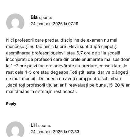
Bia
spune:
24 ianuarie 2026 la 07:19
Nici profesorii care predau discipline de examen nu mai
muncesc și nu fac nimic la ore .Elevii sunt după chipul și
asemănarea profesorilor,elevii stau 6,7 ore pe zi la școală
înconjurați de profesori care din orele enumerate mai sus doar
la 1 -2 ore pe zi fac ore adevărate cu predare,consolidare ,în
rest cele 4-5 ore stau degeaba.Toti știti asta ,dar va plângeți
ce mult munciți .De aceea nu aveți curaj pentru schimbari
,dacă toți profesorii titulari ar fi reevaluați pe bune ,15-20 % ar
mai rămâne în sistem,în rest acasă .
Reply
Lili
spune:
24 ianuarie 2026 la 02:33