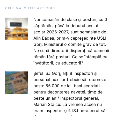
CELE MAI CITITE ARTICOLE
Noi comasări de clase și posturi, cu 3
săptămâni până la debutul anului
școlar 2026-2027, sunt semnalate de
Alin Badea, prim-vicepreședinte USLI
Gorj: Ministerul o comite grav de tot.
Ne sună directorii disperați că oamenii
rămân fără posturi. Ce se întâmplă cu
învățătorii, cu educatorii?
Șeful ISJ Gorj, alți 8 inspectori și
personal auxiliar trebuie să returneze
peste 55.000 de lei, bani acordați
pentru decontarea navetei, timp de
peste un an / Inspectorul general,
Marian Staicu: La vremea aceea nu
eram inspector șef. ISJ ne-a cerut să