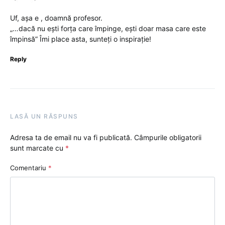
Uf, așa e , doamnă profesor.
„…dacă nu ești forța care împinge, ești doar masa care este
împinsă” Îmi place asta, sunteți o inspirație!
Reply
LASĂ UN RĂSPUNS
Adresa ta de email nu va fi publicată.
Câmpurile obligatorii
sunt marcate cu
*
Comentariu
*