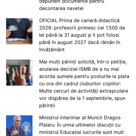
depunem documente pentru
decontarea navetei
OFICIAL Prima de carieră didactică
2026: profesorii primesc cei 1.500 de
lei până la 31 august și îi pot folosi
până în august 2027 dacă rămân în
învățământ
Mai mulți părinți solicită, într-o petiție,
anularea deciziei ISMB de a nu mai
acorda sumele pentru posturile la plata
cu ora din cadrul cluburilor copiilor:
Multe cercuri de activități extrașcolare
vor dispărea de la 1 septembrie, spun
părinții
Ministrul interimar al Muncii Dragos
Pîslaru: În urma ultimelor discuții cu
ministrul Educației lucrurile sunt mult