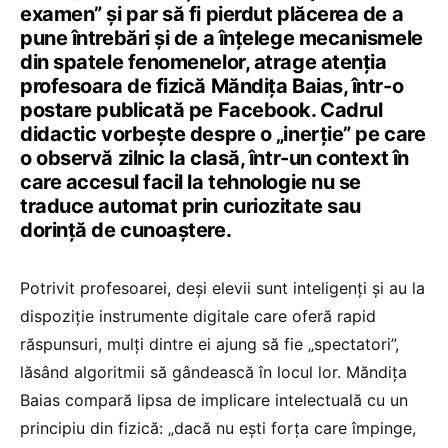
examen” și par să fi pierdut plăcerea de a
pune întrebări și de a înțelege mecanismele
din spatele fenomenelor, atrage atenția
profesoara de fizică Măndița Baias, într-o
postare publicată pe Facebook. Cadrul
didactic vorbește despre o „inerție” pe care
o observă zilnic la clasă, într-un context în
care accesul facil la tehnologie nu se
traduce automat prin curiozitate sau
dorință de cunoaștere.
Potrivit profesoarei, deși elevii sunt inteligenți și au la
dispoziție instrumente digitale care oferă rapid
răspunsuri, mulți dintre ei ajung să fie „spectatori”,
lăsând algoritmii să gândească în locul lor. Măndița
Baias compară lipsa de implicare intelectuală cu un
principiu din fizică: „dacă nu ești forța care împinge,