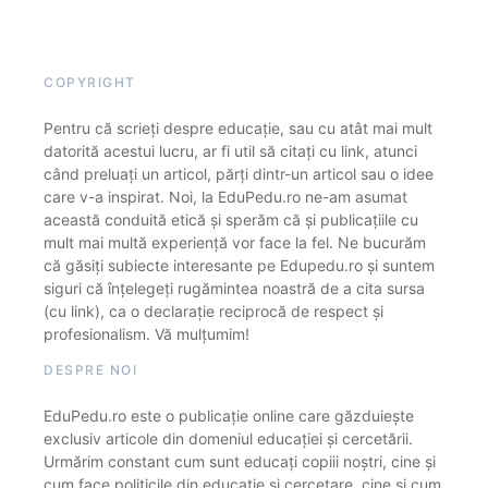
COPYRIGHT
Pentru că scrieți despre educație, sau cu atât mai mult
datorită acestui lucru, ar fi util să citați cu link, atunci
când preluați un articol, părți dintr-un articol sau o idee
care v-a inspirat. Noi, la EduPedu.ro ne-am asumat
această conduită etică și sperăm că și publicațiile cu
mult mai multă experiență vor face la fel. Ne bucurăm
că găsiți subiecte interesante pe Edupedu.ro și suntem
siguri că înțelegeți rugămintea noastră de a cita sursa
(cu link), ca o declarație reciprocă de respect și
profesionalism. Vă mulțumim!
DESPRE NOI
EduPedu.ro este o publicație online care găzduiește
exclusiv articole din domeniul educației și cercetării.
Urmărim constant cum sunt educați copiii noștri, cine și
cum face politicile din educație și cercetare, cine și cum