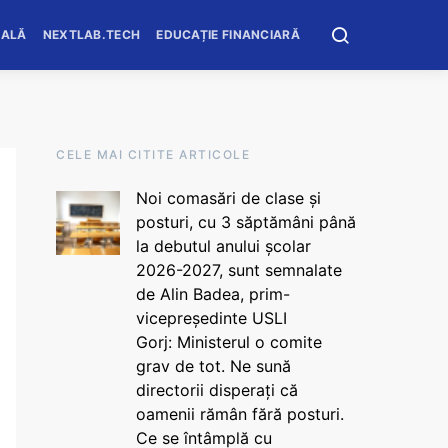
OALĂ
NEXTLAB.TECH
EDUCAȚIE FINANCIARĂ
CELE MAI CITITE ARTICOLE
Noi comasări de clase și
posturi, cu 3 săptămâni până
la debutul anului școlar
2026-2027, sunt semnalate
de Alin Badea, prim-
vicepreședinte USLI
Gorj: Ministerul o comite
grav de tot. Ne sună
directorii disperați că
oamenii rămân fără posturi.
Ce se întâmplă cu