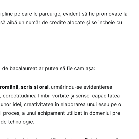
scipline pe care le parcurge, evident să fie promovate la
le să aibă un număr de credite alocate și se încheie cu
 de bacalaureat ar putea să fie cam așa:
omână, scris și oral,
urmărindu-se evidențierea
 corectitudinea limbii vorbite și scrise, capacitatea
nor idei, creativitatea în elaborarea unui eseu pe o
i proces, a unui echipament utilizat în domeniul pre
m de tehnologic.