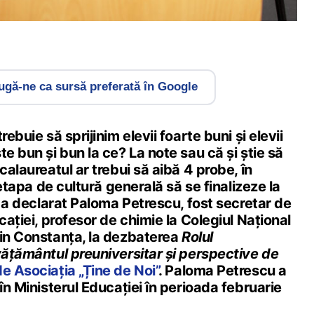
gă-ne ca sursă preferată în Google
ebuie să sprijinim elevii foarte buni și elevii
te bun și bun la ce? La note sau că și știe să
calaureatul ar trebui să aibă 4 probe, în
r etapa de cultură generală să se finalizeze la
a, a declarat Paloma Petrescu, fost secretar de
caţiei, profesor de chimie la Colegiul Național
din Constanța, la dezbaterea
Rolul
vățământul preuniversitar și perspective de
e Asociația „Ține de Noi”
. Paloma Petrescu a
 în Ministerul Educației în perioada februarie