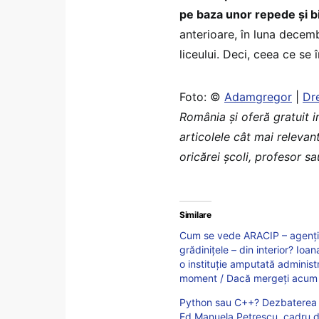
pe baza unor repede și bib
anterioare, în luna decembr
liceului. Deci, ceea ce se
Foto: ©
Adamgregor
|
Dr
România şi oferă gratuit 
articolele cât mai relevan
oricărei școli, profesor s
Similare
Cum se vede ARACIP – agenția 
grădinițele – din interior? Ioa
o instituție amputată administ
moment / Dacă mergeți acum la
Python sau C++? Dezbaterea c
Ed Manuela Petrescu, cadru di