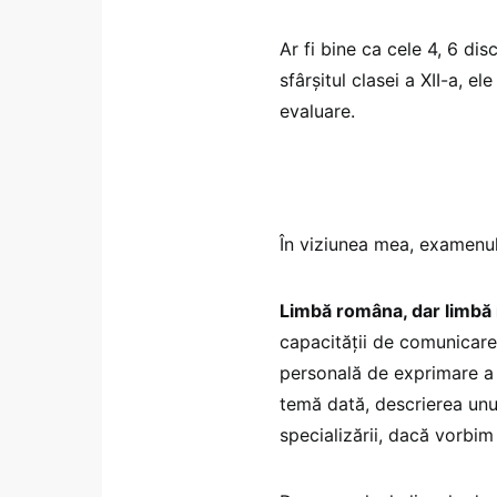
Ar fi bine ca cele 4, 6 di
sfârșitul clasei a XII-a, e
evaluare.
În viziunea mea, examenul
Limbă româna, dar limbă r
capacității de comunicare,
personală de exprimare a u
temă dată, descrierea unu
specializării, dacă vorbi