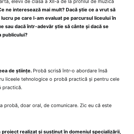
rtă, elevii de clasa a XII-a de la profilul de muzică
Ce ne interesează mai mult? Dacă știe ce a vrut să
 lucru pe care l-am evaluat pe parcursul liceului în
ue sau dacă într-adevăr știe să cânte și dacă se
 publicului?
ceea de științe.
Probă scrisă într-o abordare însă
ru liceele tehnologice o probă practică și pentru cele
ă practică.
eia probă, doar oral, de comunicare. Zic eu că este
 proiect realizat și susținut în domeniul specializării,