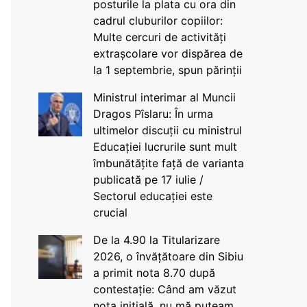
posturile la plata cu ora din
cadrul cluburilor copiilor:
Multe cercuri de activități
extrașcolare vor dispărea de
la 1 septembrie, spun părinții
Ministrul interimar al Muncii
Dragos Pîslaru: În urma
ultimelor discuții cu ministrul
Educației lucrurile sunt mult
îmbunătățite față de varianta
publicată pe 17 iulie /
Sectorul educației este
crucial
De la 4.90 la Titularizare
2026, o învățătoare din Sibiu
a primit nota 8.70 după
contestație: Când am văzut
nota inițială, nu mă puteam