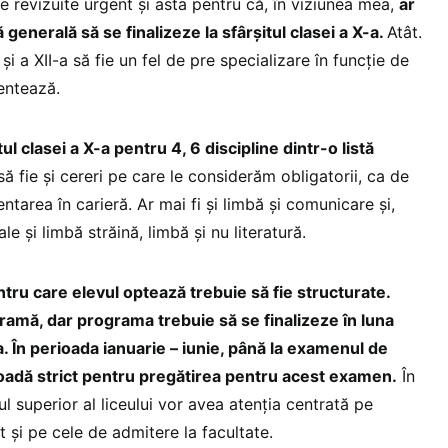
 revizuite urgent și asta pentru că, în viziunea mea,
ar
 generală să se finalizeze la sfârșitul clasei a X-a.
Atât.
și a XII-a să fie un fel de pre specializare în funcție de
ientează.
ul clasei a X-a pentru 4, 6 discipline dintr-o listă
ă fie și cereri pe care le considerăm obligatorii, ca de
ntarea în carieră. Ar mai fi și limbă și comunicare și,
e și limbă străină, limbă și nu literatură.
ntru care elevul optează trebuie să fie structurate.
ramă, dar programa trebuie să se finalizeze în luna
a. În perioada ianuarie – iunie, până la examenul de
ioadă strict pentru pregătirea pentru acest examen.
În
clul superior al liceului vor avea atenția centrată pe
t și pe cele de admitere la facultate.