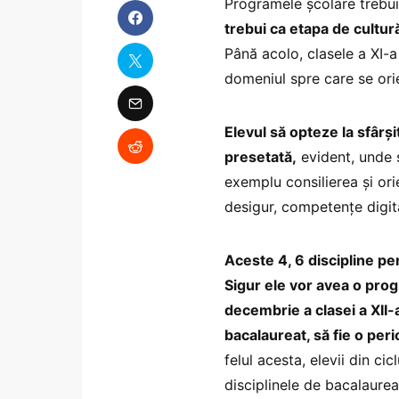
Programele școlare trebuie
trebui ca etapa de cultură
Până acolo, clasele a XI-a 
domeniul spre care se or
Elevul să opteze la sfârșit
presetată,
evident, unde s
exemplu consilierea și orie
desigur, competențe digital
Aceste 4, 6 discipline pe
Sigur ele vor avea o prog
decembrie a clasei a XII-
bacalaureat, să fie o per
felul acesta, elevii din ci
disciplinele de bacalaurea