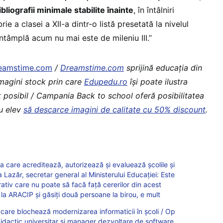
liografii minimale stabilite înainte
, în întâlniri
ie a clasei a XII-a dintr-o listă presetată la nivelul
 întâmplă acum nu mai este de mileniu III.”
eamstime.com
/
Dreamstime.com
sprijină educaţia din
imagini stock prin care
Edupedu.ro
îşi poate ilustra
t posibil / Campania Back to school oferă posibilitatea
au elev
să descarce imagini de calitate cu 50% discount
.
care acreditează, autorizează și evaluează școlile și
na Lazăr, secretar general al Ministerului Educației: Este
rativ care nu poate să facă față cererilor din acest
 ARACIP și găsiți două persoane la birou, e mult
are blochează modernizarea informaticii în școli / Op
dactic universitar și manager dezvoltare de software