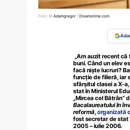
Foto: ©
Adamgregor
|
Dreamstime.com
Adau
„Am auzit recent că tr
buni. Când un elev es
facă niște lucruri? Ba
funcție de filieră, ia
sfârșitul clasei a X-
stat în Ministerul Edu
„Mircea cel Bătrân” 
Bacalaureatului în în
reformă
,
organizată d
fost secretar de stat
2005 – iulie 2006.