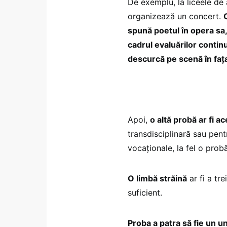
De exemplu, la liceele de a
organizează un concert.
spună poetul în opera sa,
cadrul evaluărilor contin
descurcă pe scenă în fața
Apoi,
o altă probă ar fi a
transdisciplinară sau pent
vocaționale, la fel o prob
O limbă străină
ar fi a tr
suficient.
Proba a patra să fie un un