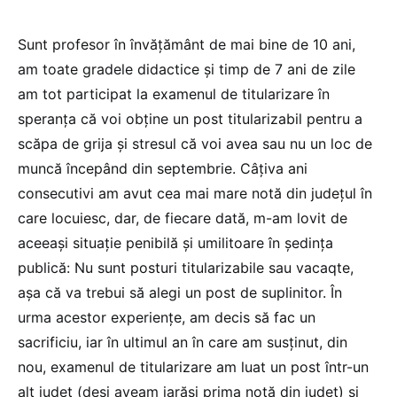
Sunt profesor în învățământ de mai bine de 10 ani,
am toate gradele didactice și timp de 7 ani de zile
am tot participat la examenul de titularizare în
speranța că voi obține un post titularizabil pentru a
scăpa de grija și stresul că voi avea sau nu un loc de
muncă începând din septembrie. Câțiva ani
consecutivi am avut cea mai mare notă din județul în
care locuiesc, dar, de fiecare dată, m-am lovit de
aceeași situație penibilă și umilitoare în ședința
publică: Nu sunt posturi titularizabile sau vacaqte,
așa că va trebui să alegi un post de suplinitor. În
urma acestor experiențe, am decis să fac un
sacrificiu, iar în ultimul an în care am susținut, din
nou, examenul de titularizare am luat un post într-un
alt județ (deși aveam iarăși prima notă din județ) și