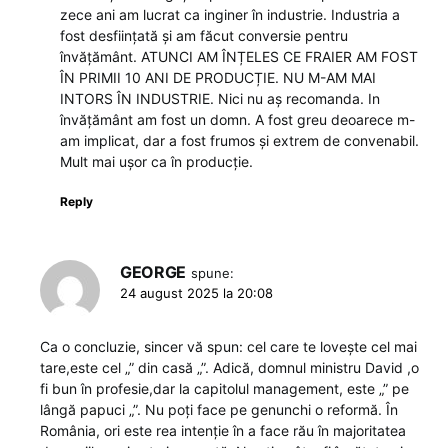
zece ani am lucrat ca inginer în industrie. Industria a
fost desființată și am făcut conversie pentru
învățământ. ATUNCI AM ÎNȚELES CE FRAIER AM FOST
ÎN PRIMII 10 ANI DE PRODUCȚIE. NU M-AM MAI
INTORS ÎN INDUSTRIE. Nici nu aș recomanda. In
învățământ am fost un domn. A fost greu deoarece m-
am implicat, dar a fost frumos și extrem de convenabil.
Mult mai ușor ca în producție.
Reply
GEORGE
spune:
24 august 2025 la 20:08
Ca o concluzie, sincer vă spun: cel care te lovește cel mai
tare,este cel „” din casă „”. Adică, domnul ministru David ,o
fi bun în profesie,dar la capitolul management, este „” pe
lângă papuci „”. Nu poți face pe genunchi o reformă. În
România, ori este rea intenție în a face rău în majoritatea