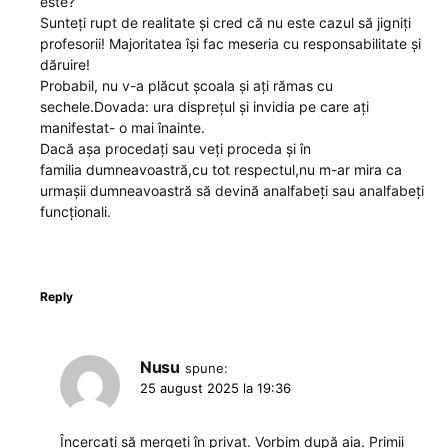
este?
Sunteți rupt de realitate și cred că nu este cazul să jigniți
profesorii! Majoritatea își fac meseria cu responsabilitate și
dăruire!
Probabil, nu v-a plăcut școala și ați rămas cu
sechele.Dovada: ura disprețul și invidia pe care ați
manifestat- o mai înainte.
Dacă așa procedați sau veți proceda și în
familia dumneavoastră,cu tot respectul,nu m-ar mira ca
urmașii dumneavoastră să devină analfabeți sau analfabeți
funcționali.
Reply
Nusu
spune:
25 august 2025 la 19:36
Încercați să mergeți în privat. Vorbim după aia. Primii