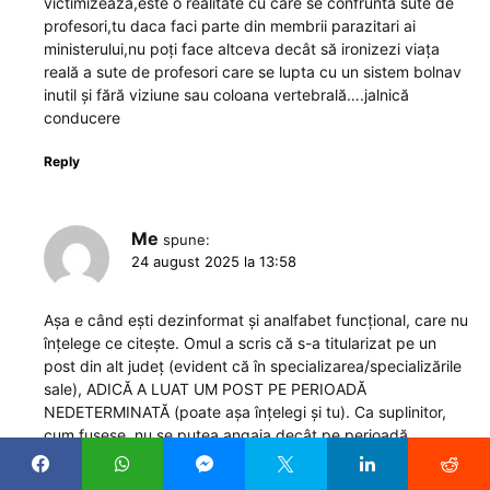
victimizează,este o realitate cu care se confruntă sute de
profesori,tu daca faci parte din membrii parazitari ai
ministerului,nu poți face altceva decât să ironizezi viața
reală a sute de profesori care se lupta cu un sistem bolnav
inutil și fără viziune sau coloana vertebrală….jalnică
conducere
Reply
Me
spune:
24 august 2025 la 13:58
Așa e când ești dezinformat și analfabet funcțional, care nu
înțelege ce citește. Omul a scris că s-a titularizat pe un
post din alt județ (evident că în specializarea/specializările
sale), ADICĂ A LUAT UM POST PE PERIOADĂ
NEDETERMINATĂ (poate așa înțelegi și tu). Ca suplinitor,
cum fusese, nu se putea angaja decât pe perioadă
determinată, maxim 1 an, cum a scris, deși avea ani la rând
prima notă. MĂCAR PENTRU ASTA AI PUTEA AVEA MAI