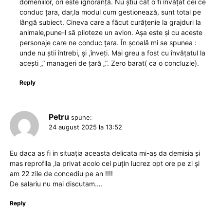
domeniilor, ori este ignoranță. Nu știu cât o fi învățat cei ce
conduc țara, dar,la modul cum gestionează, sunt total pe
lângă subiect. Cineva care a făcut curățenie la grajduri la
animale,pune-l să piloteze un avion. Așa este și cu aceste
personaje care ne conduc țara. În școală mi se spunea :
unde nu știi întrebi, și ,înveți. Mai greu a fost cu învățatul la
acești „” manageri de țară „”. Zero barat( ca o concluzie).
Reply
Petru
spune:
24 august 2025 la 13:52
Eu daca as fi in situația aceasta delicata mi-aș da demisia și
mas reprofila ,la privat acolo cel puțin lucrez opt ore pe zi și
am 22 zile de concediu pe an !!!!
De salariu nu mai discutam….
Reply