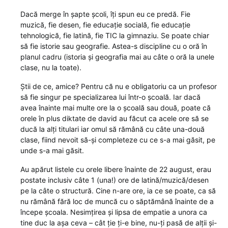
Dacă merge în șapte școli, îți spun eu ce predă. Fie
muzică, fie desen, fie educație socială, fie educație
tehnologică, fie latină, fie TIC la gimnaziu. Se poate chiar
să fie istorie sau geografie. Astea-s discipline cu o oră în
planul cadru (istoria și geografia mai au câte o oră la unele
clase, nu la toate).
Știi de ce, amice? Pentru că nu e obligatoriu ca un profesor
să fie singur pe specializarea lui într-o școală. Iar dacă
avea înainte mai multe ore la o școală sau două, poate că
orele în plus diktate de david au făcut ca acele ore să se
ducă la alți titulari iar omul să rămână cu câte una-două
clase, fiind nevoit să-și completeze cu ce s-a mai găsit, pe
unde s-a mai găsit.
Au apărut listele cu orele libere înainte de 22 august, erau
postate inclusiv câte 1 (una!) ore de latină/muzică/desen
pe la câte o structură. Cine n-are ore, ia ce se poate, ca să
nu rămână fără loc de muncă cu o săptămână înainte de a
începe școala. Nesimțirea și lipsa de empatie a unora ca
tine duc la așa ceva – cât ție ți-e bine, nu-ți pasă de alții și-