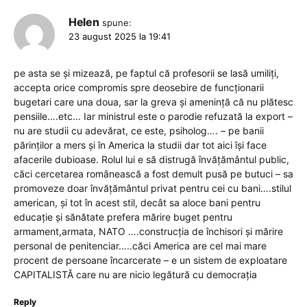
Helen
spune:
23 august 2025 la 19:41
pe asta se și mizează, pe faptul că profesorii se lasă umiliți,
accepta orice compromis spre deosebire de funcționarii
bugetari care una doua, sar la greva și amenință că nu plătesc
pensiile….etc… Iar ministrul este o parodie refuzată la export –
nu are studii cu adevărat, ce este, psiholog…. – pe banii
părinților a mers și în America la studii dar tot aici își face
afacerile dubioase. Rolul lui e să distrugă învățământul public,
căci cercetarea românească a fost demult pusă pe butuci – sa
promoveze doar învățământul privat pentru cei cu bani….stilul
american, și tot în acest stil, decât sa aloce bani pentru
educație și sănătate prefera mărire buget pentru
armament,armata, NATO ….construcția de închisori și mărire
personal de penitenciar…..căci America are cel mai mare
procent de persoane încarcerate – e un sistem de exploatare
CAPITALISTĂ care nu are nicio legătură cu democrația
Reply