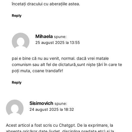
încetați dracului cu aberațiile astea.
Reply
Mihaela
spune:
25 august 2025 la 13:55
pai e bine că nu au venit, normal. dacă vrei matale
comunism sau alt fel de dictatură,sunt niște țări în care te
poți muta, coane trandafir!
Reply
Sisimovich
spune:
24 august 2025 la 18:32
Acest articol a fost scris cu Chatgpt. De la exprimare, la
absenta oricăror date (județ, disciplina predata etc) și la