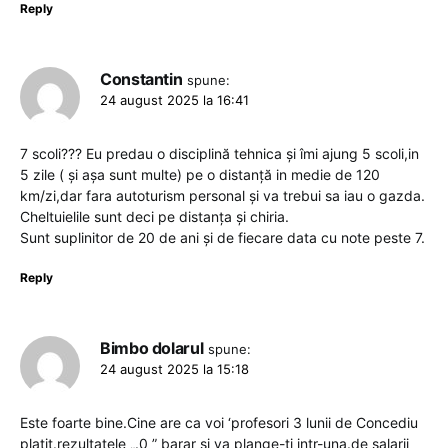
Reply
Constantin
spune:
24 august 2025 la 16:41
7 scoli??? Eu predau o disciplină tehnica și îmi ajung 5 scoli,in
5 zile ( și așa sunt multe) pe o distanță in medie de 120
km/zi,dar fara autoturism personal și va trebui sa iau o gazda.
Cheltuielile sunt deci pe distanța și chiria.
Sunt suplinitor de 20 de ani și de fiecare data cu note peste 7.
Reply
Bimbo dolarul
spune:
24 august 2025 la 15:18
Este foarte bine.Cine are ca voi ‘profesori 3 lunii de Concediu
platit.rezultatele „.0 ” barar si va plange-ti intr-una.de salarii