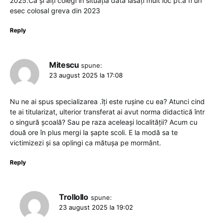
2025.Ca și alți colegi în situația dată lăsați mult loc pt.a fi un
esec colosal greva din 2023
Reply
Mitescu
spune:
23 august 2025 la 17:08
Nu ne ai spus specializarea .îți este rușine cu ea? Atunci cind
te ai titularizat, ulterior transferat ai avut norma didactică într
o singură școală? Sau pe raza aceleași localității? Acum cu
două ore în plus mergi la șapte scoli. E la modă sa te
victimizezi și sa oplingi ca mătușa pe mormânt.
Reply
Trollollo
spune:
23 august 2025 la 19:02