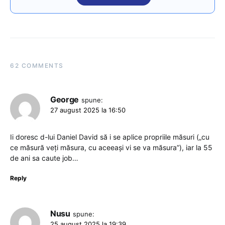
62 COMMENTS
George
spune:
27 august 2025 la 16:50
Ii doresc d-lui Daniel David să i se aplice propriile măsuri („cu
ce măsură veți măsura, cu aceeași vi se va măsura”), iar la 55
de ani sa caute job…
Reply
Nusu
spune:
25 august 2025 la 19:39