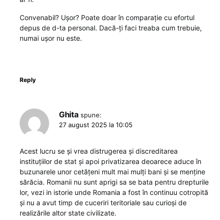
Convenabil? Ușor? Poate doar în comparație cu efortul
depus de d-ta personal. Dacă-ți faci treaba cum trebuie,
numai ușor nu este.
Reply
Ghita
spune:
27 august 2025 la 10:05
Acest lucru se și vrea distrugerea și discreditarea
instituțiilor de stat și apoi privatizarea deoarece aduce în
buzunarele unor cetățeni mult mai mulți bani și se menține
sărăcia. Romanii nu sunt aprigi sa se bata pentru drepturile
lor, vezi in istorie unde Romania a fost în continuu cotropită
și nu a avut timp de cuceriri teritoriale sau curioși de
realizările altor state civilizate.