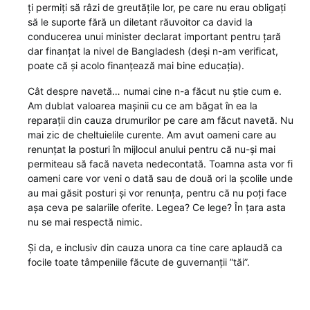
ți permiți să râzi de greutățile lor, pe care nu erau obligați
să le suporte fără un diletant răuvoitor ca david la
conducerea unui minister declarat important pentru țară
dar finanțat la nivel de Bangladesh (deși n-am verificat,
poate că și acolo finanțează mai bine educația).
Cât despre navetă… numai cine n-a făcut nu știe cum e.
Am dublat valoarea mașinii cu ce am băgat în ea la
reparații din cauza drumurilor pe care am făcut navetă. Nu
mai zic de cheltuielile curente. Am avut oameni care au
renunțat la posturi în mijlocul anului pentru că nu-și mai
permiteau să facă naveta nedecontată. Toamna asta vor fi
oameni care vor veni o dată sau de două ori la școlile unde
au mai găsit posturi și vor renunța, pentru că nu poți face
așa ceva pe salariile oferite. Legea? Ce lege? În țara asta
nu se mai respectă nimic.
Și da, e inclusiv din cauza unora ca tine care aplaudă ca
focile toate tâmpeniile făcute de guvernanții ”tăi”.