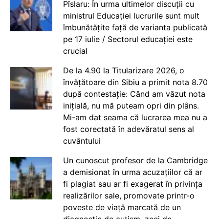
Pîslaru: În urma ultimelor discuții cu
ministrul Educației lucrurile sunt mult
îmbunătățite față de varianta publicată
pe 17 iulie / Sectorul educației este
crucial
De la 4.90 la Titularizare 2026, o
învățătoare din Sibiu a primit nota 8.70
după contestație: Când am văzut nota
inițială, nu mă puteam opri din plâns.
Mi-am dat seama că lucrarea mea nu a
fost corectată în adevăratul sens al
cuvântului
Un cunoscut profesor de la Cambridge
a demisionat în urma acuzațiilor că ar
fi plagiat sau ar fi exagerat în privința
realizărilor sale, promovate printr-o
poveste de viață marcată de un
diagnostic de autism, zeci de