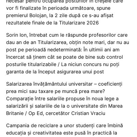
necesar pentru ocuparea posturilor în creșele care
vor fi finalizate în perioada următoare, spune
premierul Bolojan, la 2 zile după ce s-au afișat
rezultatele finale de la Titularizare 2026
Sorin Ion, întrebat cum le răspunde profesorilor care
dau an de an Titularizarea, obțin note mari, dar nu au
post pe perioadă nedeterminată: În ultimii ani am
încercat să ținem cât se poate de bine sub control
posturile titularizabile / La niciun concurs nu poți
garanta de la început asigurarea unui post
Salarizarea învățământului universitar – coeficienți
prea mici sau taxare pe muncă prea mare?
Comparație între salariile propuse în noua lege a
salarizării și salariile de la o universitate din Marea
Britanie / Op Ed, cercetător Cristian Vraciu
Campania de reciclare a unor studenți care îmbină
educația și creativitatea este pusă în practică la