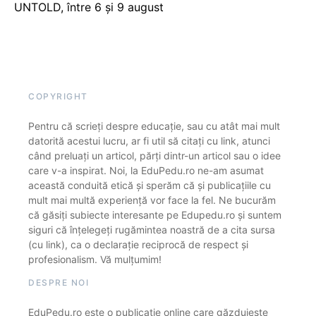
UNTOLD, între 6 și 9 august
COPYRIGHT
Pentru că scrieți despre educație, sau cu atât mai mult
datorită acestui lucru, ar fi util să citați cu link, atunci
când preluați un articol, părți dintr-un articol sau o idee
care v-a inspirat. Noi, la EduPedu.ro ne-am asumat
această conduită etică și sperăm că și publicațiile cu
mult mai multă experiență vor face la fel. Ne bucurăm
că găsiți subiecte interesante pe Edupedu.ro și suntem
siguri că înțelegeți rugămintea noastră de a cita sursa
(cu link), ca o declarație reciprocă de respect și
profesionalism. Vă mulțumim!
DESPRE NOI
EduPedu.ro este o publicație online care găzduiește