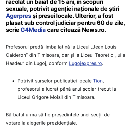
racolat un băiat de 15 ani, în scopuri
sexuale, potrivit agenției naționale de știri
Agerpres
și presei locale. Ulterior, a fost
plasat sub control judiciar pentru 60 de zile,
scrie
G4Media
care citează News.ro.
Profesorul predă limba latină la Liceul „Jean Louis
Calderon” din Timișoara, dar și la Liceul Teoretic „Iulia
Hasdeu” din Lugoj, conform
Lugojexpres.ro
.
Potrivit surselor publicației locale
Tion
,
profesorul a lucrat până anul școlar trecut la
Liceul Grigore Moisil din Timișoara.
Bărbatul urma să fie președintele unei secții de
votare la alegerile prezidențiale.