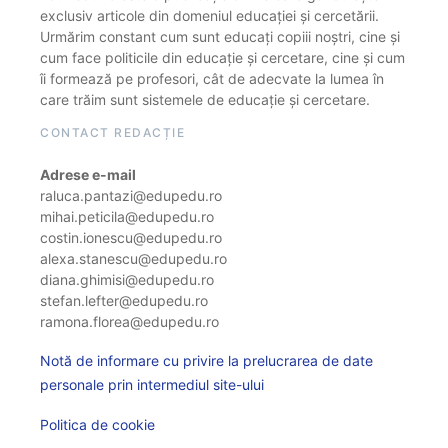
exclusiv articole din domeniul educației și cercetării.
Urmărim constant cum sunt educați copiii noștri, cine și
cum face politicile din educație și cercetare, cine și cum
îi formează pe profesori, cât de adecvate la lumea în
care trăim sunt sistemele de educație și cercetare.
CONTACT REDACȚIE
Adrese e-mail
raluca.pantazi@edupedu.ro
mihai.peticila@edupedu.ro
costin.ionescu@edupedu.ro
alexa.stanescu@edupedu.ro
diana.ghimisi@edupedu.ro
stefan.lefter@edupedu.ro
ramona.florea@edupedu.ro
Notă de informare cu privire la prelucrarea de date
personale prin intermediul site-ului
Politica de cookie