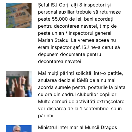
Șeful ISJ Gorj, alți 8 inspectori și
personal auxiliar trebuie să returneze
peste 55.000 de lei, bani acordați
pentru decontarea navetei, timp de
peste un an / Inspectorul general,
Marian Staicu: La vremea aceea nu
eram inspector șef. ISJ ne-a cerut să
depunem documente pentru
decontarea navetei
Mai mulți părinți solicită, într-o petiție,
anularea deciziei ISMB de a nu mai
acorda sumele pentru posturile la plata
cu ora din cadrul cluburilor copiilor:
Multe cercuri de activități extrașcolare
vor dispărea de la 1 septembrie, spun
părinții
Ministrul interimar al Muncii Dragos