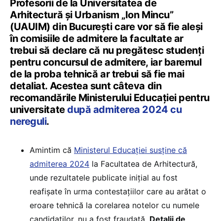
Profesorii de la Universitatea de
Arhitectură și Urbanism „Ion Mincu”
(UAUIM) din București care vor să fie aleși
în comisiile de admitere la facultate ar
trebui să declare că nu pregătesc studenți
pentru concursul de admitere, iar baremul
de la proba tehnică ar trebui să fie mai
detaliat. Acestea sunt câteva din
recomandările Ministerului Educației pentru
universitate
după admiterea 2024 cu
nereguli
.
Amintim că
Ministerul Educației susține că
admiterea 2024
la Facultatea de Arhitectură,
unde rezultatele publicate inițial au fost
reafișate în urma contestațiilor care au arătat o
eroare tehnică la corelarea notelor cu numele
candidaților, nu a fost fraudată.
Detalii de