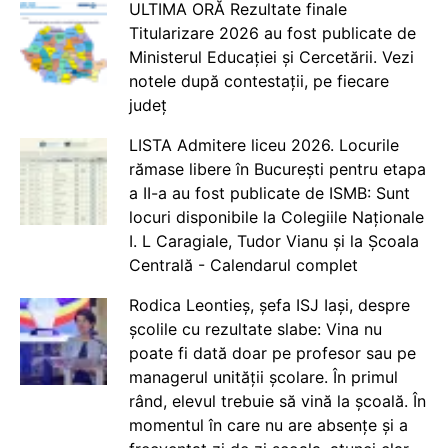
ULTIMA ORĂ Rezultate finale
Titularizare 2026 au fost publicate de
Ministerul Educației și Cercetării. Vezi
notele după contestații, pe fiecare
județ
LISTA Admitere liceu 2026. Locurile
rămase libere în București pentru etapa
a II-a au fost publicate de ISMB: Sunt
locuri disponibile la Colegiile Naționale
I. L Caragiale, Tudor Vianu și la Școala
Centrală - Calendarul complet
Rodica Leontieș, șefa ISJ Iași, despre
școlile cu rezultate slabe: Vina nu
poate fi dată doar pe profesor sau pe
managerul unității școlare. În primul
rând, elevul trebuie să vină la școală. În
momentul în care nu are absențe și a