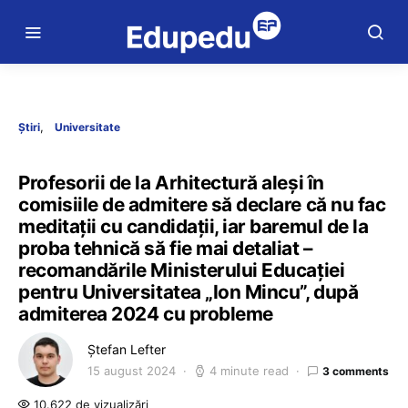
Știri
Universitate
Profesorii de la Arhitectură aleși în
comisiile de admitere să declare că nu fac
meditații cu candidații, iar baremul de la
proba tehnică să fie mai detaliat –
recomandările Ministerului Educației
pentru Universitatea „Ion Mincu”, după
admiterea 2024 cu probleme
Ștefan Lefter
15 august 2024
4 minute read
3 comments
10.622 de vizualizări