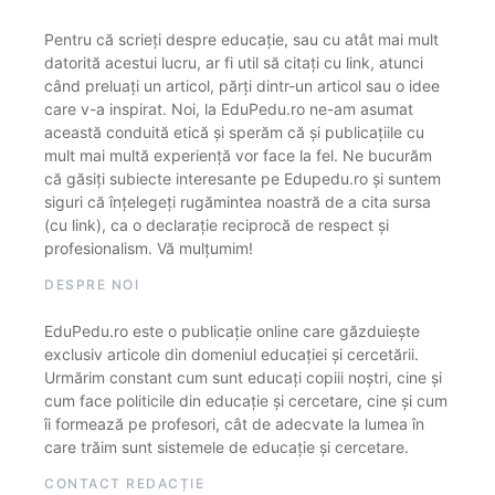
Pentru că scrieți despre educație, sau cu atât mai mult
datorită acestui lucru, ar fi util să citați cu link, atunci
când preluați un articol, părți dintr-un articol sau o idee
care v-a inspirat. Noi, la EduPedu.ro ne-am asumat
această conduită etică și sperăm că și publicațiile cu
mult mai multă experiență vor face la fel. Ne bucurăm
că găsiți subiecte interesante pe Edupedu.ro și suntem
siguri că înțelegeți rugămintea noastră de a cita sursa
(cu link), ca o declarație reciprocă de respect și
profesionalism. Vă mulțumim!
DESPRE NOI
EduPedu.ro este o publicație online care găzduiește
exclusiv articole din domeniul educației și cercetării.
Urmărim constant cum sunt educați copiii noștri, cine și
cum face politicile din educație și cercetare, cine și cum
îi formează pe profesori, cât de adecvate la lumea în
care trăim sunt sistemele de educație și cercetare.
CONTACT REDACȚIE