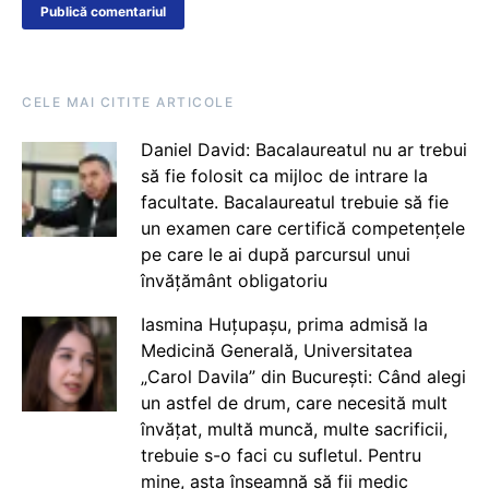
CELE MAI CITITE ARTICOLE
Daniel David: Bacalaureatul nu ar trebui
să fie folosit ca mijloc de intrare la
facultate. Bacalaureatul trebuie să fie
un examen care certifică competențele
pe care le ai după parcursul unui
învățământ obligatoriu
Iasmina Huțupașu, prima admisă la
Medicină Generală, Universitatea
„Carol Davila” din București: Când alegi
un astfel de drum, care necesită mult
învățat, multă muncă, multe sacrificii,
trebuie s-o faci cu sufletul. Pentru
mine, asta înseamnă să fii medic