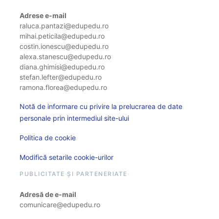
Adrese e-mail
raluca.pantazi@edupedu.ro
mihai.peticila@edupedu.ro
costin.ionescu@edupedu.ro
alexa.stanescu@edupedu.ro
diana.ghimisi@edupedu.ro
stefan.lefter@edupedu.ro
ramona.florea@edupedu.ro
Notă de informare cu privire la prelucrarea de date
personale prin intermediul site-ului
Politica de cookie
Modifică setarile cookie-urilor
PUBLICITATE ȘI PARTENERIATE
Adresă de e-mail
comunicare@edupedu.ro