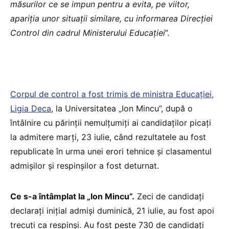
măsurilor ce se impun pentru a evita, pe viitor,
apariția unor situații similare, cu informarea Direcției
Control din cadrul Ministerului Educației
”.
Corpul de control a fost trimis de ministra Educației,
Ligia Deca
, la Universitatea „Ion Mincu”, după o
întâlnire cu părinții nemulțumiți ai candidaților picați
la admitere marți, 23 iulie, când rezultatele au fost
republicate în urma unei erori tehnice și clasamentul
admișilor și respinșilor a fost deturnat.
Ce s-a întâmplat la „Ion Mincu”.
Zeci de candidați
declarați inițial admiși duminică, 21 iulie, au fost apoi
trecuți ca respinși. Au fost peste 730 de candidați