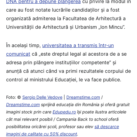
DNA pentru a depune plângerea
cu privire la modul în
care au fost notate lucrările candidaților și a fost
organizată admiterea la Facultatea de Arhitectură a
Universității de Arhitectură și Urbanism „Ion Mincu”.
În același timp,
universitatea a transmis într-un
comunicat
că „este dreptul legal al acestora de a se
adresa prin plângere instituțiilor competente” și
anunță că atunci când va primi rezultatele corpului de
control al ministrului Educației, le va face publice.
Foto: ©
Sergio Delle Vedove
|
Dreamstime.com
/
Dreamstime.com
sprijină educaţia din România şi oferă gratuit
imagini stock prin care
Edupedu.ro
îşi poate ilustra articolele
cât mai relevant posibil / Campania Back to school oferă
posibilitatea oricărei școli, profesor sau elev
să descarce
imagini de calitate cu 50% discount
.