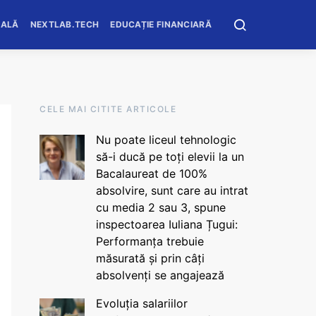
OALĂ
NEXTLAB.TECH
EDUCAȚIE FINANCIARĂ
CELE MAI CITITE ARTICOLE
Nu poate liceul tehnologic
să-i ducă pe toți elevii la un
Bacalaureat de 100%
absolvire, sunt care au intrat
cu media 2 sau 3, spune
inspectoarea Iuliana Țugui:
Performanța trebuie
măsurată și prin câți
absolvenți se angajează
Evoluția salariilor