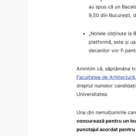
au spus că un Bacal
9,50 din București, d
„Notele obținute la B
platformă, este și u
decanilor vor fi pen
Amintim că, săptămâna tr
Facultatea de Arhitectură
dreptul numelor candidați
Universitatea.
Una din nemulțumirile candi
concurează pentru un loc
punctajul acordat pentru 