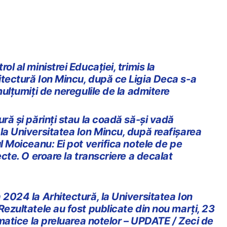
ol al ministrei Educației, trimis la
itectură Ion Mincu, după ce Ligia Deca s-a
mulțumiți de neregulile de la admitere
ură și părinți stau la coadă să-și vadă
la Universitatea Ion Mincu, după reafișarea
ul Moiceanu: Ei pot verifica notele de pe
ecte. O eroare la transcriere a decalat
 2024 la Arhitectură, la Universitatea Ion
Rezultatele au fost publicate din nou marți, 23
ormatice la preluarea notelor – UPDATE / Zeci de