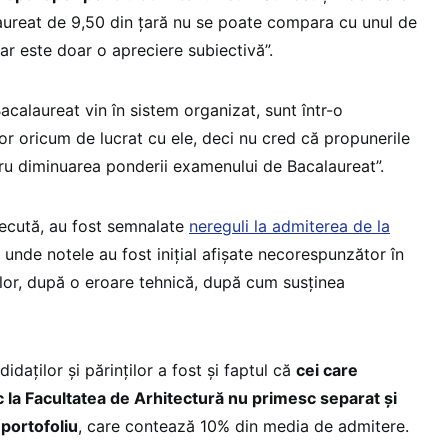
aureat de 9,50 din țară nu se poate compara cu unul de
ar este doar o apreciere subiectivă”.
acalaureat vin în sistem organizat, sunt într-o
șor oricum de lucrat cu ele, deci nu cred că propunerile
tru diminuarea ponderii examenului de Bacalaureat”.
ecută, au fost semnalate
nereguli la admiterea de la
, unde notele au fost inițial afișate necorespunzător în
lor, după o eroare tehnică, după cum susținea
daților și părinților a fost și faptul că
cei care
 la Facultatea de Arhitectură nu primesc separat și
portofoliu
, care contează 10% din media de admitere.