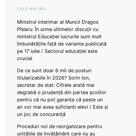
CELE MAI NOI
Ministrul interimar al Muncii Dragos
Pîslaru: În urma ultimelor discuții cu
ministrul Educației lucrurile sunt mult
îmbunătățite față de varianta publicată
pe 17 iulie / Sectorul educației este
crucial
De ce sunt doar 6 mii de posturi
titularizabile în 2026? Sorin Ion,
secretar de stat: Cifrele arată mai
degrabă o prudență din partea școlilor
pentru că nu pot garanta că peste un
an vor mai avea suficienți elevi / Este și
un joc de concurență
Proceduri noi de reorganizare pentru
unitățile de învățământ care nu au