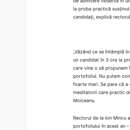
de admitere observă în ult
la proba practică susținut
candidați, explică rector
„Văzând ce se întâmplă în
un candidat în 3 ore la pr
care vine o să propunem î
portofoliul. Nu putem cont
foarte mari. Se pare că a 
meditatorii care practic d
Moiceanu.
Rectorul de la Ion Mincu 
portofoliului în acest an