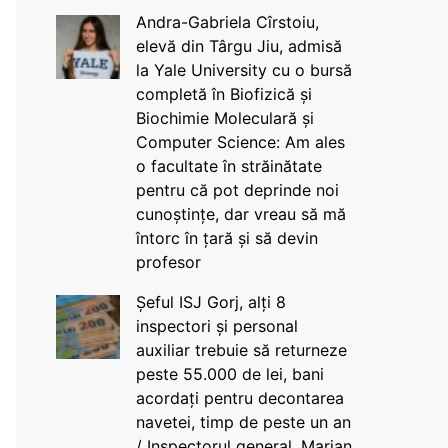
Andra-Gabriela Cîrstoiu,
elevă din Târgu Jiu, admisă
la Yale University cu o bursă
completă în Biofizică și
Biochimie Moleculară și
Computer Science: Am ales
o facultate în străinătate
pentru că pot deprinde noi
cunoștințe, dar vreau să mă
întorc în țară și să devin
profesor
Șeful ISJ Gorj, alți 8
inspectori și personal
auxiliar trebuie să returneze
peste 55.000 de lei, bani
acordați pentru decontarea
navetei, timp de peste un an
/ Inspectorul general, Marian