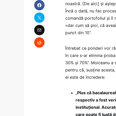
noastră. [De aici] și aștep
Încă o dată, nu fac proces
comandă portofoliul și îl 
«dar cum să pici, că aveai
punct din 10”.
Întrebat ce ponderi vor ră
în care s-ar elimina proba
30% și 70%”. Moiceanu a su
pentru că, susține acesta,
ei este de încredere:
„
Plus că bacalaureat
respectiv a fost veri
instituțional. Acura
care poate fi luată 