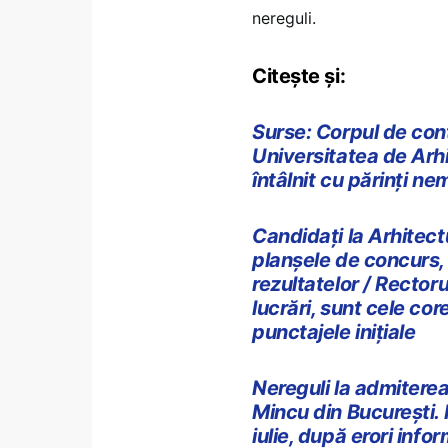
nereguli.
Citește și:
Surse: Corpul de contr
Universitatea de Arh
întâlnit cu părinți ne
Candidați la Arhitect
planșele de concurs, 
rezultatelor / Rector
lucrări, sunt cele cor
punctajele inițiale
Nereguli la admiterea
Mincu din București. 
iulie, după erori inf