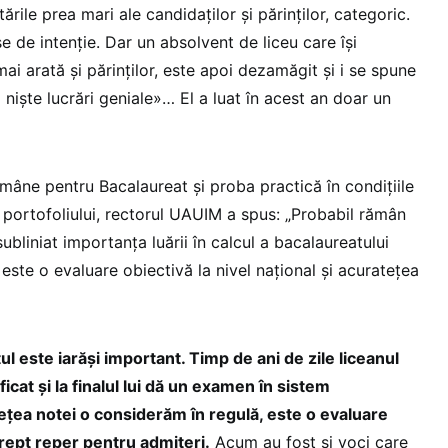
tările prea mari ale candidaților și părinților, categoric.
e de intenție. Dar un absolvent de liceu care își
mai arată și părinților, este apoi dezamăgit și i se spune
 niște lucrări geniale»… El a luat în acest an doar un
mâne pentru Bacalaureat și proba practică în condițiile
 portofoliului, rectorul UAUIM a spus: „Probabil rămân
bliniat importanța luării în calcul a bacalaureatului
 este o evaluare obiectivă la nivel național și acuratețea
ul este iarăși important. Timp de ani de zile liceanul
ficat și la finalul lui dă un examen în sistem
tețea notei o considerăm în regulă, este o evaluare
drept reper pentru admiteri.
Acum au fost și voci care