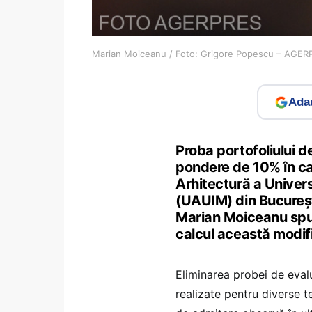
Marian Moiceanu / Foto: Grigore Popescu – AGER
Adau
Proba portofoliului d
pondere de 10% în ca
Arhitectură a Univers
(UAUIM) din București
Marian Moiceanu spune
calcul această modif
Eliminarea probei de eval
realizate pentru diverse t