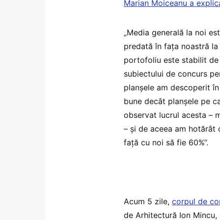
Marian Moiceanu a explic
„Media generală la noi es
predată în fața noastră l
portofoliu este stabilit de
subiectului de concurs pen
planșele am descoperit în 
bune decât planșele pe car
observat lucrul acesta – 
– și de aceea am hotărât c
față cu noi să fie 60%”.
Acum 5 zile,
corpul de con
de Arhitectură Ion Mincu, 