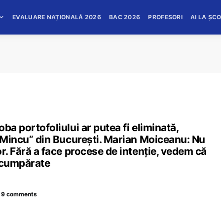
EVALUARE NAȚIONALĂ 2026
BAC 2026
PROFESORI
AI LA ȘC
ba portofoliului ar putea fi eliminată,
n Mincu” din București. Marian Moiceanu: Nu
r. Fără a face procese de intenție, vedem că
r cumpărate
9 comments