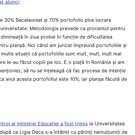
at atunci
:
te 30% Bacalaureat și 70% portofoliu plus lucrare
a universitate. Metodologia prevede ca procentul pentru
 dimineață în ziua probei în funcție de dificultatea
tru planșă. Noi când am jurizat împreună portofoliile și
multe situații că portofoliile sunt mult, mult, mult mai
e le-au făcut copiii pe loc. E o piață în România și am
menționez, să nu se înțeleagă că fac procese de intenție
a anul acesta portofoliul este 10%, iar planșa făcută de
trol al ministrei Educației a fost trimis
la Universitatea
după ce Ligia Deca s-a întâlnit cu părinți nemulțumiți de