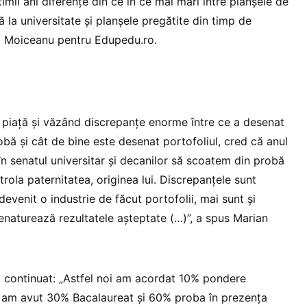
imii ani diferențe din ce în ce mai mari între planșele de
ă la universitate și planșele pregătite din timp de
ul Moiceanu pentru Edupedu.ro.
 piață și văzând discrepanțe enorme între ce a desenat
obă și cât de bine este desenat portofoliul, cred că anul
n senatul universitar și decanilor să scoatem din probă
rola paternitatea, originea lui. Discrepanțele sunt
devenit o industrie de făcut portofolii, mai sunt și
enaturează rezultatele așteptate (…)”, a spus Marian
a continuat: „Astfel noi am acordat 10% pondere
 – am avut 30% Bacalaureat și 60% proba în prezența