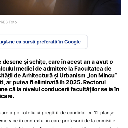
PRES Foto
gă-ne ca sursă preferată în Google
e desene și schițe, care în acest an a avut o
lculul mediei de admitere la Facultatea de
ității de Arhitectură și Urbanism „Ion Mincu”
, ar putea fi eliminată în 2025. Rectorul
 că la nivelul conducerii facultăților se ia în
icare.
uare a portofoliului pregătit de candidat cu 12 planșe
eme vine în contextul în care profesorii de la comisiile