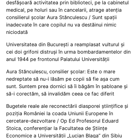
desfășoară activitatea prin biblioteci, pe la cabinetul
medical, pe holuri sau în cancelarii, atrage atenția
consilierul școlar Aura Stănculescu / Sunt spații
inadecvate în care copilul nu va destăinui nimic
niciodată
Universitatea din București a reamplasat vulturul și
cei doi grifoni distruși în urma bombardamentelor din
anul 1944 pe frontonul Palatului Universității
Aura Stănculescu, consilier școlar: Este o mare
nedreptate să nu-i lăsăm pe copii să fie așa cum
sunt. Suntem prea dornici să îi băgăm în șabloane și
să-i corectăm, să invalidăm ceea ce fac diferit
Bugetele reale ale reconectării diasporei științifice și
poziția României la coada Uniunii Europene în
cercetare-dezvoltare / Op Ed Profesorul Eduard
Stoica, conferențiar la Facultatea de Științe
Economice a Universității „Lucian Blaga” din Sibiu