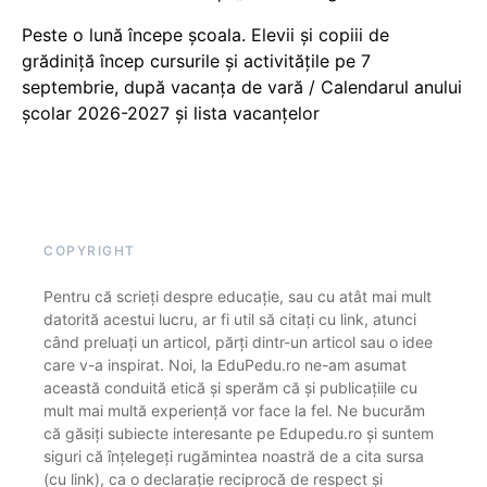
Peste o lună începe școala. Elevii și copiii de
grădiniță încep cursurile și activitățile pe 7
septembrie, după vacanța de vară / Calendarul anului
școlar 2026-2027 și lista vacanțelor
COPYRIGHT
Pentru că scrieți despre educație, sau cu atât mai mult
datorită acestui lucru, ar fi util să citați cu link, atunci
când preluați un articol, părți dintr-un articol sau o idee
care v-a inspirat. Noi, la EduPedu.ro ne-am asumat
această conduită etică și sperăm că și publicațiile cu
mult mai multă experiență vor face la fel. Ne bucurăm
că găsiți subiecte interesante pe Edupedu.ro și suntem
siguri că înțelegeți rugămintea noastră de a cita sursa
(cu link), ca o declarație reciprocă de respect și