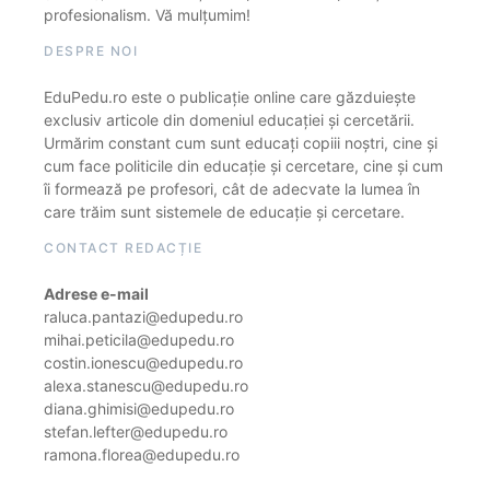
profesionalism. Vă mulțumim!
DESPRE NOI
EduPedu.ro este o publicație online care găzduiește
exclusiv articole din domeniul educației și cercetării.
Urmărim constant cum sunt educați copiii noștri, cine și
cum face politicile din educație și cercetare, cine și cum
îi formează pe profesori, cât de adecvate la lumea în
care trăim sunt sistemele de educație și cercetare.
CONTACT REDACȚIE
Adrese e-mail
raluca.pantazi@edupedu.ro
mihai.peticila@edupedu.ro
costin.ionescu@edupedu.ro
alexa.stanescu@edupedu.ro
diana.ghimisi@edupedu.ro
stefan.lefter@edupedu.ro
ramona.florea@edupedu.ro