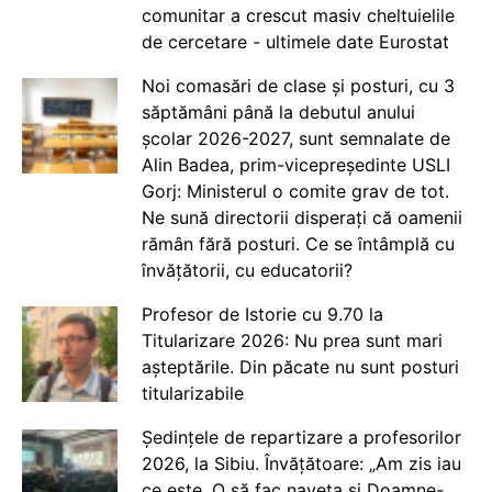
comunitar a crescut masiv cheltuielile
de cercetare - ultimele date Eurostat
Noi comasări de clase și posturi, cu 3
săptămâni până la debutul anului
școlar 2026-2027, sunt semnalate de
Alin Badea, prim-vicepreședinte USLI
Gorj: Ministerul o comite grav de tot.
Ne sună directorii disperați că oamenii
rămân fără posturi. Ce se întâmplă cu
învățătorii, cu educatorii?
Profesor de Istorie cu 9.70 la
Titularizare 2026: Nu prea sunt mari
așteptările. Din păcate nu sunt posturi
titularizabile
Ședințele de repartizare a profesorilor
2026, la Sibiu. Învățătoare: „Am zis iau
ce este. O să fac naveta și Doamne-