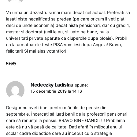
Va urma un dezastru si mai mare decat cel actual. Preferati sa
lasati niste necalificati sa predea (pe care oricum ii veti plati,
deci de unde economia) decat niste pensionari, dar cu grad 1,
master si doctorat (unii le au, si luate pe bune, nu la
universitati private aparute ca ciupercile dupa ploaie). Probil
ca la urmatoarele teste PISA vom iesi dupa Angola! Bravo,
felicitari! Si mai ales votantilor!
Reply
Nedeczky Ladislau
spune:
15 decembrie 2019 la 14:16
Desigur nu aveți bani pentru măririle de pensie din
septembrie. Încercați să luați banii de la profesorii pensionari
care să renunțe la pensie. BRAVO BINE GÂNDIT!!! Problema
este că nu vă pasă de calitate. Dați afară în mijlocul anului
școlar cadre didactice care au început cu o strategie