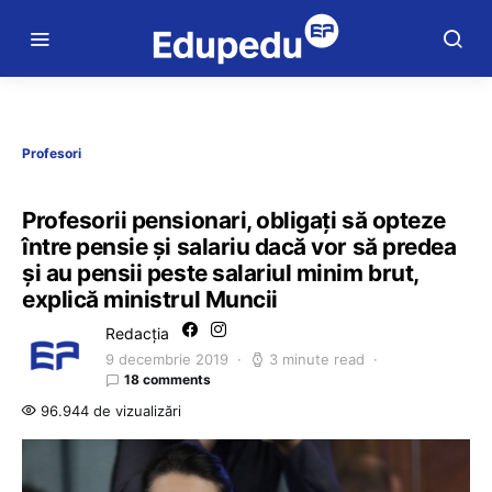
Profesori
Profesorii pensionari, obligaţi să opteze
între pensie şi salariu dacă vor să predea
şi au pensii peste salariul minim brut,
explică ministrul Muncii
Redacția
9 decembrie 2019
3 minute read
18 comments
96.944 de vizualizări