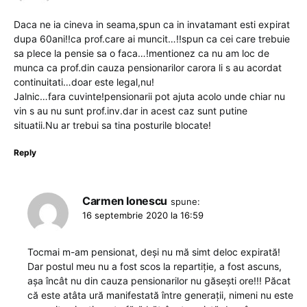
Daca ne ia cineva in seama,spun ca in invatamant esti expirat
dupa 60ani!!ca prof.care ai muncit…!!spun ca cei care trebuie
sa plece la pensie sa o faca…!mentionez ca nu am loc de
munca ca prof.din cauza pensionarilor carora li s au acordat
continuitati…doar este legal,nu!
Jalnic…fara cuvinte!pensionarii pot ajuta acolo unde chiar nu
vin s au nu sunt prof.inv.dar in acest caz sunt putine
situatii.Nu ar trebui sa tina posturile blocate!
Reply
Carmen Ionescu
spune:
16 septembrie 2020 la 16:59
Tocmai m-am pensionat, deși nu mă simt deloc expirată!
Dar postul meu nu a fost scos la repartiție, a fost ascuns,
așa încât nu din cauza pensionarilor nu găsești ore!!! Păcat
că este atâta ură manifestată între generații, nimeni nu este