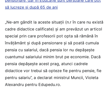
pensionare, dar în Educaţie sunt persoane care pot
să lucreze şi după 65 de ani
„Ne-am gândit la aceste situaţii (n.r în care nu există
cadre didactice calificate) şi am prevăzut un articol
special prin care profesorii pot opta să rămână în
învăţământ şi după pensionare şi să poată cumula
pensia cu salariul, dacă pensia lor nu depăşeşte
cuantumul salariului minim brut pe economie. Dacă
pensia depăşeşte acest prag, atunci cadrele
didactice vor trebui să opteze fie pentru pensie, fie
pentru salariu”, a declarat ministrul Muncii, Violeta
Alexandru pentru Edupedu.ro.