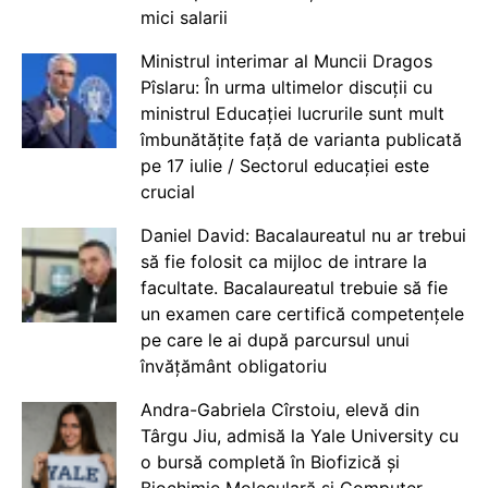
mici salarii
Ministrul interimar al Muncii Dragos
Pîslaru: În urma ultimelor discuții cu
ministrul Educației lucrurile sunt mult
îmbunătățite față de varianta publicată
pe 17 iulie / Sectorul educației este
crucial
Daniel David: Bacalaureatul nu ar trebui
să fie folosit ca mijloc de intrare la
facultate. Bacalaureatul trebuie să fie
un examen care certifică competențele
pe care le ai după parcursul unui
învățământ obligatoriu
Andra-Gabriela Cîrstoiu, elevă din
Târgu Jiu, admisă la Yale University cu
o bursă completă în Biofizică și
Biochimie Moleculară și Computer