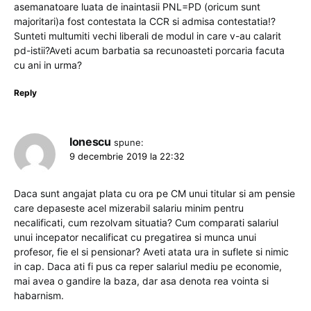
asemanatoare luata de inaintasii PNL=PD (oricum sunt
majoritari)a fost contestata la CCR si admisa contestatia!?
Sunteti multumiti vechi liberali de modul in care v-au calarit
pd-istii?Aveti acum barbatia sa recunoasteti porcaria facuta
cu ani in urma?
Reply
Ionescu
spune:
9 decembrie 2019 la 22:32
Daca sunt angajat plata cu ora pe CM unui titular si am pensie
care depaseste acel mizerabil salariu minim pentru
necalificati, cum rezolvam situatia? Cum comparati salariul
unui incepator necalificat cu pregatirea si munca unui
profesor, fie el si pensionar? Aveti atata ura in suflete si nimic
in cap. Daca ati fi pus ca reper salariul mediu pe economie,
mai avea o gandire la baza, dar asa denota rea vointa si
habarnism.