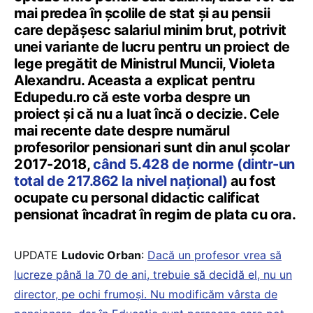
mai predea în şcolile de stat şi au pensii
care depăşesc salariul minim brut, potrivit
unei variante de lucru pentru un proiect de
lege pregătit de Ministrul Muncii, Violeta
Alexandru. Aceasta a explicat pentru
Edupedu.ro că este vorba despre un
proiect şi că nu a luat încă o decizie. Cele
mai recente date despre numărul
profesorilor pensionari sunt din anul școlar
2017-2018,
când 5.428 de norme (dintr-un
total de 217.862 la nivel național)
au fost
ocupate cu personal didactic calificat
pensionat încadrat în regim de plata cu ora.
UPDATE
Ludovic Orban
:
Dacă un profesor vrea să
lucreze până la 70 de ani, trebuie să decidă el, nu un
director, pe ochi frumoși. Nu modificăm vârsta de