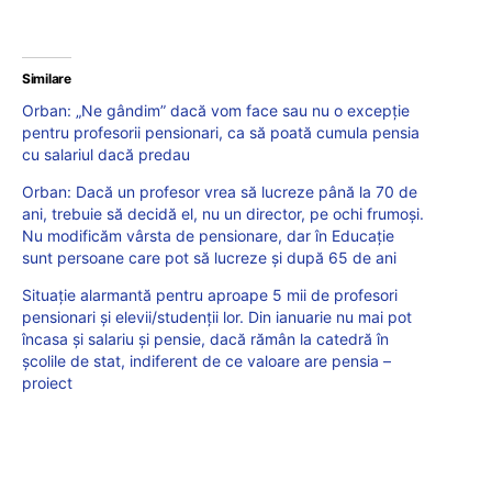
Similare
Orban: „Ne gândim” dacă vom face sau nu o excepţie
pentru profesorii pensionari, ca să poată cumula pensia
cu salariul dacă predau
Orban: Dacă un profesor vrea să lucreze până la 70 de
ani, trebuie să decidă el, nu un director, pe ochi frumoși.
Nu modificăm vârsta de pensionare, dar în Educaţie
sunt persoane care pot să lucreze şi după 65 de ani
Situaţie alarmantă pentru aproape 5 mii de profesori
pensionari şi elevii/studenţii lor. Din ianuarie nu mai pot
încasa şi salariu şi pensie, dacă rămân la catedră în
şcolile de stat, indiferent de ce valoare are pensia –
proiect