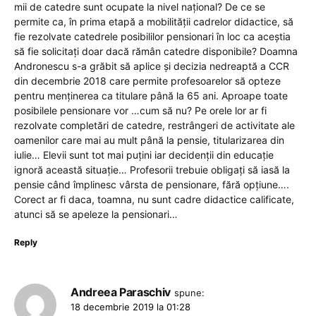
mii de catedre sunt ocupate la nivel național? De ce se
permite ca, în prima etapă a mobilității cadrelor didactice, să
fie rezolvate catedrele posibililor pensionari în loc ca aceștia
să fie solicitați doar dacă rămân catedre disponibile? Doamna
Andronescu s-a grăbit să aplice și decizia nedreaptă a CCR
din decembrie 2018 care permite profesoarelor să opteze
pentru menținerea ca titulare până la 65 ani. Aproape toate
posibilele pensionare vor …cum să nu? Pe orele lor ar fi
rezolvate completări de catedre, restrângeri de activitate ale
oamenilor care mai au mult până la pensie, titularizarea din
iulie… Elevii sunt tot mai puțini iar decidenții din educație
ignoră această situație… Profesorii trebuie obligați să iasă la
pensie când împlinesc vârsta de pensionare, fără opțiune….
Corect ar fi daca, toamna, nu sunt cadre didactice calificate,
atunci să se apeleze la pensionari…
Reply
Andreea Paraschiv
spune:
18 decembrie 2019 la 01:28