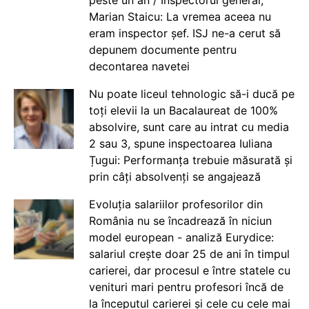
Marian Staicu: La vremea aceea nu
eram inspector șef. ISJ ne-a cerut să
depunem documente pentru
decontarea navetei
Nu poate liceul tehnologic să-i ducă pe
toți elevii la un Bacalaureat de 100%
absolvire, sunt care au intrat cu media
2 sau 3, spune inspectoarea Iuliana
Țugui: Performanța trebuie măsurată și
prin câți absolvenți se angajează
Evoluția salariilor profesorilor din
România nu se încadrează în niciun
model european - analiză Eurydice:
salariul crește doar 25 de ani în timpul
carierei, dar procesul e între statele cu
venituri mari pentru profesori încă de
la începutul carierei și cele cu cele mai