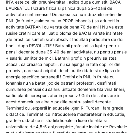
INV. este cel din preuniversitar , adica dupa cum stiti BACA
LAUREATUL ! Uzura fizica si psihica dupa 35-40ani de
activitate sunt imense ! De aceea ,sa nu indrazniti cretini din
PNL (in frunte ,culmea cu un PROF Iohannis ) sa aduceti in
activitate BATRANI cu varsta de pana 70 de ani ! Nu va este
rusine cretini care ati luat diploma de BAC la varste inaintate
,de prosti ce sunteti si ati absolvit facultati particulare de doi
bani , dupa REVOLUTIE ! Batranii profesori sa lupte pentru
pensii decente dupa 35-40 de ani activitate, nu pentru pensie
+ salariu umilitor de mici. Batranii prof din preuniv sa stea
acasa , sa creasca nepotii , nu sa ajunga in fata copiilor din
preuniv , care sunt oripilati de chipurile ridate si de lipsa de
energie specifice batranetii ! Cretini din PNL in frunte cu
Iohannis nu va bateti joc de batranii profesori , desfiintati
cumularea pensiei cu salariu ,intoate domeniile !Sa vina tinerii,
sa fie platiti corespunzator in preuniv ! Grila de salarizare in
acest domeniu sa aiba o pozitie pentru salarii decente .
Terminati cu „expertii in educatie „gen R. Turcan , fara grade
didactice. Terminati cu introducerea masteratelor in educatie,
gradele didactice si studiile liceale in licee de elita si
universitare de 4,5-5 ani,complete ,facute inainte de Revolutie
sunt suficiente pentru a fi prof de calitate, cu o buna pregatire