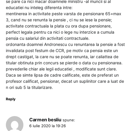
se pare ca nici macar doamnele ministru -al muncii si al
educatiei nu inteleg diferenta intre:
mentinerea in activitate peste varsta de pensionare 65+max
3, cand nu se renunta la pensie , ci nu se iese la pensie;
activitate contractuala la plata cu ora dupa pensionare,
perfect legala pentru ca nici o lege nu interzice a cumula
pensia cu salariul din activitati contractuale.
ordonanta doamnei Andronescu cu renuntarea la pensie a fost
invalidata post festum de CCR, pe motiv ca pensia este un
drept castigat, la care nu se poate renunta, iar caliattea de
titular obtinuta prin concurs se pierde o data cu pensionarea.
prevederile chiar ale legii educatiei , modificate sunt clare.
Daca se simte lipsa de cadre calificate, este de preferat un
profesor calificat, pensionar, decat un suplinitor care a luat de
n ori sub 5 la titularizare.
Reply
Carmen besliu
spune:
6 iulie 2020 la 19:26