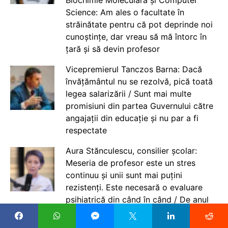
Science: Am ales o facultate în
străinătate pentru că pot deprinde noi
cunoștințe, dar vreau să mă întorc în
țară și să devin profesor
Vicepremierul Tanczos Barna: Dacă
învățământul nu se rezolvă, pică toată
legea salarizării / Sunt mai multe
promisiuni din partea Guvernului către
angajații din educație și nu par a fi
respectate
Aura Stănculescu, consilier școlar:
Meseria de profesor este un stres
continuu și unii sunt mai puțini
rezistenți. Este necesară o evaluare
psihiatrică din când în când / De anul
școlar viitor evaluarea este obligatorie