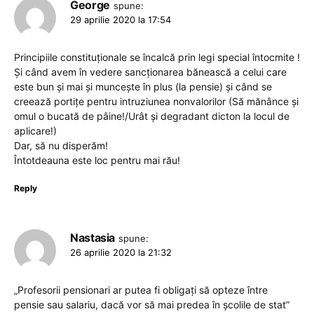
George
spune:
29 aprilie 2020 la 17:54
Principiile constituționale se încalcă prin legi special întocmite !
Și când avem în vedere sancționarea bănească a celui care
este bun și mai și muncește în plus (la pensie) și când se
creează portițe pentru intruziunea nonvalorilor (Să mănânce și
omul o bucată de pâine!/Urât și degradant dicton la locul de
aplicare!)
Dar, să nu disperăm!
Întotdeauna este loc pentru mai rău!
Reply
Nastasia
spune:
26 aprilie 2020 la 21:32
„Profesorii pensionari ar putea fi obligaţi să opteze între
pensie sau salariu, dacă vor să mai predea în şcolile de stat”