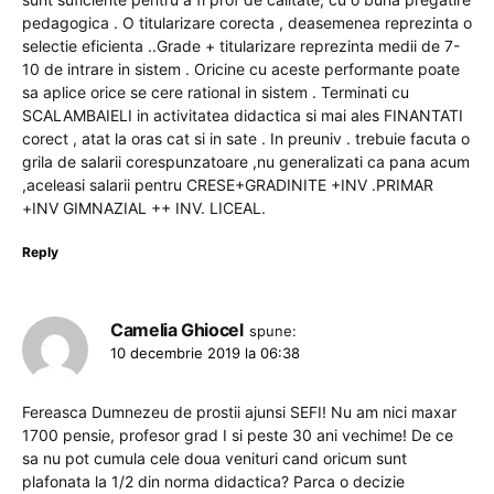
pedagogica . O titularizare corecta , deasemenea reprezinta o
selectie eficienta ..Grade + titularizare reprezinta medii de 7-
10 de intrare in sistem . Oricine cu aceste performante poate
sa aplice orice se cere rational in sistem . Terminati cu
SCALAMBAIELI in activitatea didactica si mai ales FINANTATI
corect , atat la oras cat si in sate . In preuniv . trebuie facuta o
grila de salarii corespunzatoare ,nu generalizati ca pana acum
,aceleasi salarii pentru CRESE+GRADINITE +INV .PRIMAR
+INV GIMNAZIAL ++ INV. LICEAL.
Reply
Camelia Ghiocel
spune:
10 decembrie 2019 la 06:38
Fereasca Dumnezeu de prostii ajunsi SEFI! Nu am nici maxar
1700 pensie, profesor grad I si peste 30 ani vechime! De ce
sa nu pot cumula cele doua venituri cand oricum sunt
plafonata la 1/2 din norma didactica? Parca o decizie