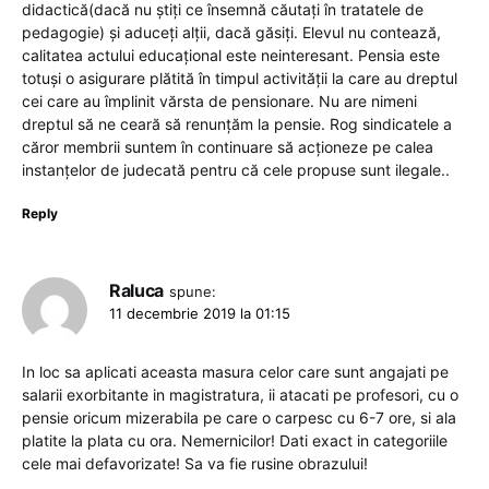
didactică(dacă nu știți ce însemnă căutați în tratatele de
pedagogie) și aduceți alții, dacă găsiți. Elevul nu contează,
calitatea actului educațional este neinteresant. Pensia este
totuși o asigurare plătită în timpul activității la care au dreptul
cei care au împlinit vărsta de pensionare. Nu are nimeni
dreptul să ne ceară să renunțăm la pensie. Rog sindicatele a
căror membrii suntem în continuare să acționeze pe calea
instanțelor de judecată pentru că cele propuse sunt ilegale..
Reply
Raluca
spune:
11 decembrie 2019 la 01:15
In loc sa aplicati aceasta masura celor care sunt angajati pe
salarii exorbitante in magistratura, ii atacati pe profesori, cu o
pensie oricum mizerabila pe care o carpesc cu 6-7 ore, si ala
platite la plata cu ora. Nemernicilor! Dati exact in categoriile
cele mai defavorizate! Sa va fie rusine obrazului!