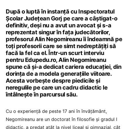
După o luptă în instanță cu Inspectoratul
Școlar Județean Gorj pe care a câștigat-o
definitiv, deși nu a avut un avocat și s-a
reprezentat singur în fața judecătorilor,
profesorul Alin Negomireanu îi îndeamnă pe
toți profesorii care se simt nedreptățiți să
facă la fel ca el. Într-un scurt interviu
pentru Edupedu.ro, Alin Negomireanu
spune că și-a dedicat cariera educației, din
dorința de a modela generațiile viitoare.
Acesta vorbește despre piedicile și
neregulile pe care un cadru didactic le
întâlnește în parcursul său.
Cu o experiență de peste 17 ani în învățământ,
Negomireanu are un doctorat în filosofie și gradul I
didactic, a predat atât la nivel liceal și gimnazial, cât