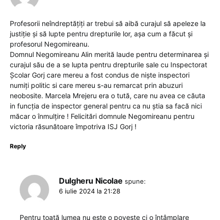
Profesorii neîndreptățiți ar trebui să aibă curajul să apeleze la
justiție și să lupte pentru drepturile lor, așa cum a făcut și
profesorul Negomireanu.
Domnul Negomireanu Alin merită laude pentru determinarea și
curajul său de a se lupta pentru drepturile sale cu Inspectorat
Școlar Gorj care mereu a fost condus de niște inspectori
numiți politic si care mereu s-au remarcat prin abuzuri
neobosite. Marcela Mrejeru era o tută, care nu avea ce căuta
in funcția de inspector general pentru ca nu știa sa facă nici
măcar o înmulțire ! Felicitări domnule Negomireanu pentru
victoria răsunătoare împotriva ISJ Gorj !
Reply
Dulgheru Nicolae
spune:
6 iulie 2024 la 21:28
Pentru toată lumea nu este o poveste ci o întâmplare