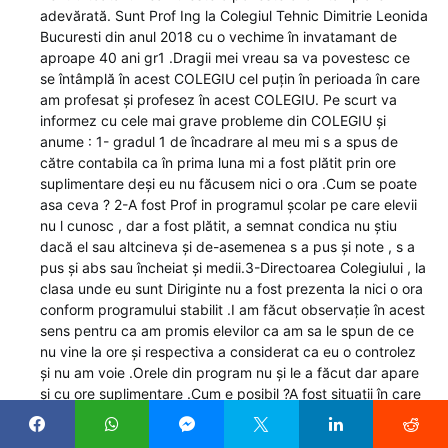
adevărată. Sunt Prof Ing la Colegiul Tehnic Dimitrie Leonida
Bucuresti din anul 2018 cu o vechime în invatamant de
aproape 40 ani gr1 .Dragii mei vreau sa va povestesc ce
se întâmplă în acest COLEGIU cel puțin în perioada în care
am profesat și profesez în acest COLEGIU. Pe scurt va
informez cu cele mai grave probleme din COLEGIU și
anume : 1- gradul 1 de încadrare al meu mi s a spus de
către contabila ca în prima luna mi a fost plătit prin ore
suplimentare deși eu nu făcusem nici o ora .Cum se poate
asa ceva ? 2-A fost Prof in programul școlar pe care elevii
nu l cunosc , dar a fost plătit, a semnat condica nu știu
dacă el sau altcineva și de-asemenea s a pus și note , s a
pus și abs sau încheiat și medii.3-Directoarea Colegiului , la
clasa unde eu sunt Diriginte nu a fost prezenta la nici o ora
conform programului stabilit .I am făcut observație în acest
sens pentru ca am promis elevilor ca am sa le spun de ce
nu vine la ore și respectiva a considerat ca eu o controlez
și nu am voie .Orele din program nu și le a făcut dar apare
și cu ore suplimentare .Cum e posibil ?A fost situații în care
la ore a fost înlocuită de personalul de serviciu.4-Avem Prof
de Psihologie care își face prezenta de maxim doua -trei