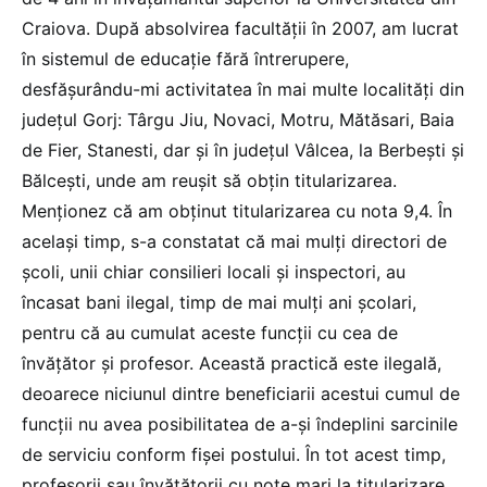
Craiova. După absolvirea facultății în 2007, am lucrat
în sistemul de educație fără întrerupere,
desfășurându-mi activitatea în mai multe localități din
județul Gorj: Târgu Jiu, Novaci, Motru, Mătăsari, Baia
de Fier, Stanesti, dar și în județul Vâlcea, la Berbești și
Bălcești, unde am reușit să obțin titularizarea.
Menționez că am obținut titularizarea cu nota 9,4. În
același timp, s-a constatat că mai mulți directori de
școli, unii chiar consilieri locali și inspectori, au
încasat bani ilegal, timp de mai mulți ani școlari,
pentru că au cumulat aceste funcții cu cea de
învățător și profesor. Această practică este ilegală,
deoarece niciunul dintre beneficiarii acestui cumul de
funcții nu avea posibilitatea de a-și îndeplini sarcinile
de serviciu conform fișei postului. În tot acest timp,
profesorii sau învățătorii cu note mari la titularizare