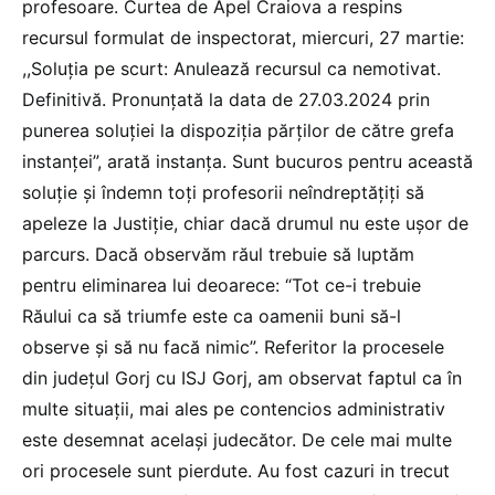
profesoare. Curtea de Apel Craiova a respins
recursul formulat de inspectorat, miercuri, 27 martie:
,,Soluția pe scurt: Anulează recursul ca nemotivat.
Definitivă. Pronunţată la data de 27.03.2024 prin
punerea soluţiei la dispoziţia părţilor de către grefa
instanţei”, arată instanța. Sunt bucuros pentru această
soluție și îndemn toți profesorii neîndreptățiți să
apeleze la Justiție, chiar dacă drumul nu este ușor de
parcurs. Dacă observăm răul trebuie să luptăm
pentru eliminarea lui deoarece: “Tot ce-i trebuie
Răului ca să triumfe este ca oamenii buni să-l
observe și să nu facă nimic”. Referitor la procesele
din județul Gorj cu ISJ Gorj, am observat faptul ca în
multe situații, mai ales pe contencios administrativ
este desemnat același judecător. De cele mai multe
ori procesele sunt pierdute. Au fost cazuri in trecut