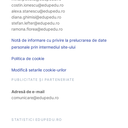
costin.ionescu@edupedu.ro
alexa.stanescu@edupedu.ro
diana.ghimisi@edupedu.ro
stefan.lefter@edupedu.ro
ramona.florea@edupedu.ro
Notă de informare cu privire la prelucrarea de date
personale prin intermediul site-ului
Politica de cookie
Modifică setarile cookie-urilor
PUBLICITATE ȘI PARTENERIATE
Adresă de e-mail
comunicare@edupedu.ro
STATISTICI EDUPEDU.RO