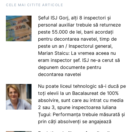
CELE MAI CITITE ARTICOLE
Șeful ISJ Gorj, alți 8 inspectori și
personal auxiliar trebuie să returneze
peste 55.000 de lei, bani acordați
pentru decontarea navetei, timp de
peste un an / Inspectorul general,
Marian Staicu: La vremea aceea nu
eram inspector șef. ISJ ne-a cerut să
depunem documente pentru
decontarea navetei
Nu poate liceul tehnologic să-i ducă pe
toți elevii la un Bacalaureat de 100%
absolvire, sunt care au intrat cu media
2 sau 3, spune inspectoarea Iuliana
Țugui: Performanța trebuie măsurată și
prin câți absolvenți se angajează