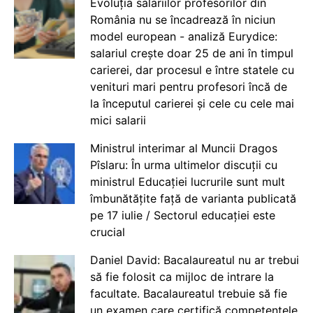
Evoluția salariilor profesorilor din
România nu se încadrează în niciun
model european - analiză Eurydice:
salariul crește doar 25 de ani în timpul
carierei, dar procesul e între statele cu
venituri mari pentru profesori încă de
la începutul carierei și cele cu cele mai
mici salarii
Ministrul interimar al Muncii Dragos
Pîslaru: În urma ultimelor discuții cu
ministrul Educației lucrurile sunt mult
îmbunătățite față de varianta publicată
pe 17 iulie / Sectorul educației este
crucial
Daniel David: Bacalaureatul nu ar trebui
să fie folosit ca mijloc de intrare la
facultate. Bacalaureatul trebuie să fie
un examen care certifică competențele