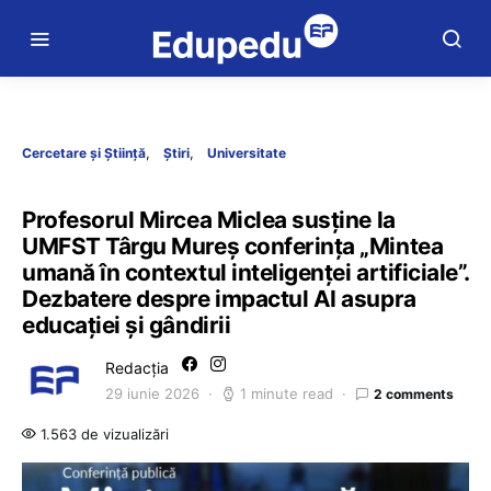
Cercetare și Știință
Știri
Universitate
Profesorul Mircea Miclea susține la
UMFST Târgu Mureș conferința „Mintea
umană în contextul inteligenței artificiale”.
Dezbatere despre impactul AI asupra
educației și gândirii
Redacția
29 iunie 2026
1 minute read
2 comments
1.563 de vizualizări