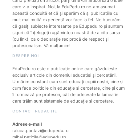
când preluați un articol, părți dintr-un articol sau o idee
care v-a inspirat. Noi, la EduPedu.ro ne-am asumat
această conduită etică și sperăm că și publicațiile cu
mult mai multă experiență vor face la fel. Ne bucurăm
că găsiți subiecte interesante pe Edupedu.ro și suntem
siguri că înțelegeți rugămintea noastră de a cita sursa
(cu link), ca o declarație reciprocă de respect și
profesionalism. Vă mulțumim!
DESPRE NOI
EduPedu.ro este o publicație online care găzduiește
exclusiv articole din domeniul educației și cercetării.
Urmărim constant cum sunt educați copiii noștri, cine și
cum face politicile din educație și cercetare, cine și cum
îi formează pe profesori, cât de adecvate la lumea în
care trăim sunt sistemele de educație și cercetare.
CONTACT REDACȚIE
Adrese e-mail
raluca.pantazi@edupedu.ro
mihai.peticila@edupedu.ro