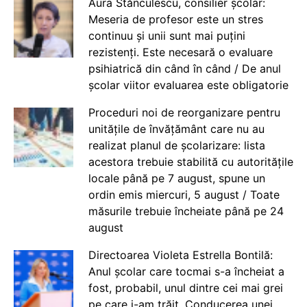
Aura Stănculescu, consilier școlar:
Meseria de profesor este un stres
continuu și unii sunt mai puțini
rezistenți. Este necesară o evaluare
psihiatrică din când în când / De anul
școlar viitor evaluarea este obligatorie
Proceduri noi de reorganizare pentru
unitățile de învățământ care nu au
realizat planul de școlarizare: lista
acestora trebuie stabilită cu autoritățile
locale până pe 7 august, spune un
ordin emis miercuri, 5 august / Toate
măsurile trebuie încheiate până pe 24
august
Directoarea Violeta Estrella Bontilă:
Anul școlar care tocmai s-a încheiat a
fost, probabil, unul dintre cei mai grei
pe care i-am trăit. Conducerea unei