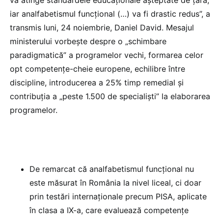
va atinge standardele educaționale așteptate de țară,
iar analfabetismul funcțional (…) va fi drastic redus”, a
transmis luni, 24 noiembrie, Daniel David. Mesajul
ministerului vorbește despre o „schimbare
paradigmatică” a programelor vechi, formarea celor
opt competențe-cheie europene, echilibre între
discipline, introducerea a 25% timp remedial și
contribuția a „peste 1.500 de specialiști” la elaborarea
programelor.
De remarcat că analfabetismul funcțional nu
este măsurat în România la nivel liceal, ci doar
prin testări internaționale precum PISA, aplicate
în clasa a IX-a, care evaluează competențe