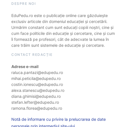
DESPRE NOI
EduPedu.ro este o publicație online care găzduiește
exclusiv articole din domeniul educației și cercetării.
Urmărim constant cum sunt educați copiii noștri, cine și
cum face politicile din educație și cercetare, cine și cum
îi formează pe profesori, cât de adecvate la lumea în
care trăim sunt sistemele de educație și cercetare.
CONTACT REDACȚIE
Adrese e-mail
raluca.pantazi@edupedu.ro
mihai.peticila@edupedu.ro
costin.ionescu@edupedu.ro
alexa.stanescu@edupedu.ro
diana.ghimisi@edupedu.ro
stefan.lefter@edupedu.ro
ramona.florea@edupedu.ro
Notă de informare cu privire la prelucrarea de date
personale prin intermediul site-ului