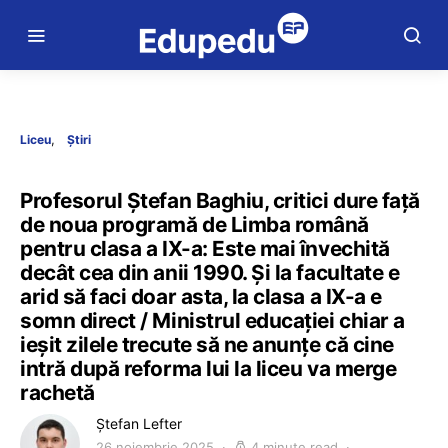
Liceu
Știri
Profesorul Ștefan Baghiu, critici dure față
de noua programă de Limba română
pentru clasa a IX-a: Este mai învechită
decât cea din anii 1990. Și la facultate e
arid să faci doar asta, la clasa a IX-a e
somn direct / Ministrul educației chiar a
ieșit zilele trecute să ne anunțe că cine
intră după reforma lui la liceu va merge
rachetă
Ștefan Lefter
26 noiembrie 2025
4 minute read