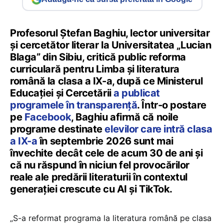
Profesorul Ștefan Baghiu, lector universitar
și cercetător literar la Universitatea „Lucian
Blaga” din Sibiu, critică public reforma
curriculară pentru Limba și literatura
română la clasa a IX-a, după ce Ministerul
Educației și Cercetării
a publicat
programele în transparență
. Într-o postare
pe
Facebook
, Baghiu afirmă că noile
programe destinate
elevilor care intră clasa
a IX-a
în septembrie 2026 sunt mai
învechite decât cele de acum 30 de ani și
că nu răspund în niciun fel provocărilor
reale ale predării literaturii în contextul
generației crescute cu AI și TikTok.
„S-a reformat programa la literatura română pe clasa