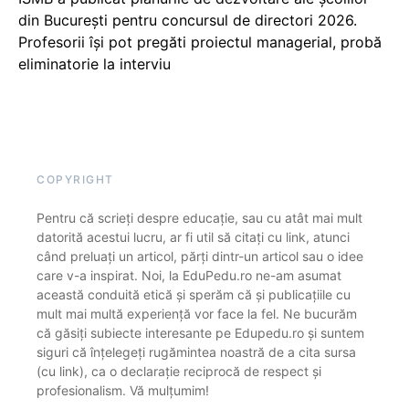
din București pentru concursul de directori 2026.
Profesorii își pot pregăti proiectul managerial, probă
eliminatorie la interviu
COPYRIGHT
Pentru că scrieți despre educație, sau cu atât mai mult
datorită acestui lucru, ar fi util să citați cu link, atunci
când preluați un articol, părți dintr-un articol sau o idee
care v-a inspirat. Noi, la EduPedu.ro ne-am asumat
această conduită etică și sperăm că și publicațiile cu
mult mai multă experiență vor face la fel. Ne bucurăm
că găsiți subiecte interesante pe Edupedu.ro și suntem
siguri că înțelegeți rugămintea noastră de a cita sursa
(cu link), ca o declarație reciprocă de respect și
profesionalism. Vă mulțumim!