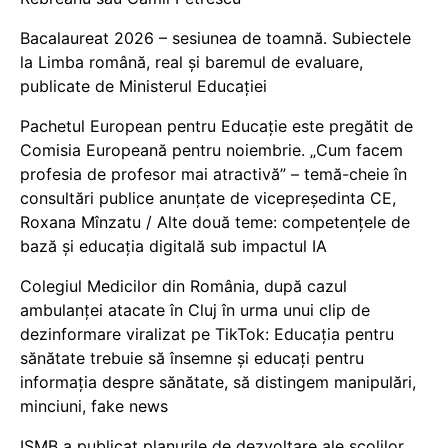
Bacalaureat 2026 – sesiunea de toamnă. Subiectele
la Limba română, real și baremul de evaluare,
publicate de Ministerul Educației
Pachetul European pentru Educație este pregătit de
Comisia Europeană pentru noiembrie. „Cum facem
profesia de profesor mai atractivă” – temă-cheie în
consultări publice anunțate de vicepreședinta CE,
Roxana Mînzatu / Alte două teme: competențele de
bază și educația digitală sub impactul IA
Colegiul Medicilor din România, după cazul
ambulanței atacate în Cluj în urma unui clip de
dezinformare viralizat pe TikTok: Educația pentru
sănătate trebuie să însemne și educați pentru
informația despre sănătate, să distingem manipulări,
minciuni, fake news
ISMB a publicat planurile de dezvoltare ale școlilor