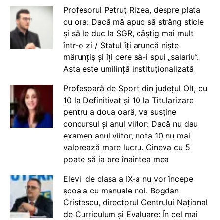
Profesorul Petruț Rizea, despre plata
cu ora: Dacă mă apuc să strâng sticle
și să le duc la SGR, câștig mai mult
într-o zi / Statul îți aruncă niște
mărunțiș și îți cere să-i spui „salariu”.
Asta este umilință instituționalizată
Profesoară de Sport din județul Olt, cu
10 la Definitivat și 10 la Titularizare
pentru a doua oară, va susține
concursul și anul viitor: Dacă nu dau
examen anul viitor, nota 10 nu mai
valorează mare lucru. Cineva cu 5
poate să ia ore înaintea mea
Elevii de clasa a IX-a nu vor începe
școala cu manuale noi. Bogdan
Cristescu, directorul Centrului Național
de Curriculum și Evaluare: În cel mai