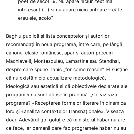
poet de secol 19. Nu apare niciun text mai
interesant (…) și nu apare nicio autoare – câte
erau ele, acolo”.
Baghiu publică și lista conceptelor și autorilor
recomandați în noua programă, între care, pe lângă
canonul clasic românesc, apar și autori precum
Machiavelli, Montesquieu, Lamartine sau Stendhal,
despre care spune ironic „for some reason”. El susține
că nu există nicio actualizare metodologică,
ideologică sau estetică și că obiectivele declarate ale
programei nu sunt atinse în practică. „Ce vizează
programa? «Receptarea formelor literare în dinamica
lor» și «analiza contextelor transnaționale». Visează
doar. Adevărul gol goluț e că ministerul habar nu are
ce face, iar oamenii care fac programele habar nu au