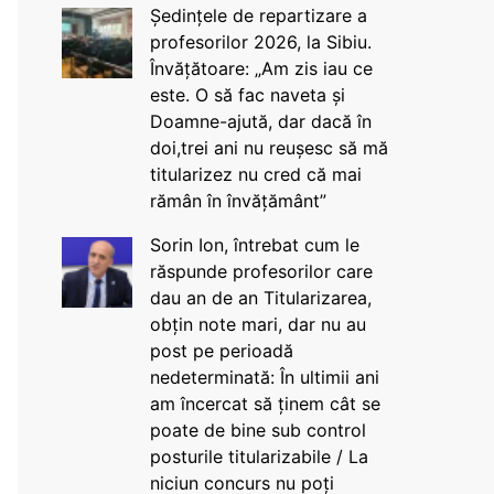
Ședințele de repartizare a
profesorilor 2026, la Sibiu.
Învățătoare: „Am zis iau ce
este. O să fac naveta și
Doamne-ajută, dar dacă în
doi,trei ani nu reușesc să mă
titularizez nu cred că mai
rămân în învățământ”
Sorin Ion, întrebat cum le
răspunde profesorilor care
dau an de an Titularizarea,
obțin note mari, dar nu au
post pe perioadă
nedeterminată: În ultimii ani
am încercat să ținem cât se
poate de bine sub control
posturile titularizabile / La
niciun concurs nu poți