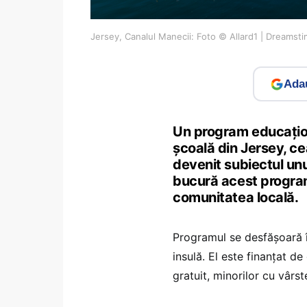
Jersey, Canalul Manecii: Foto © Allard1 | Dreamst
Adau
Un program educațion
școală din Jersey, ce
devenit subiectul unu
bucură acest program î
comunitatea locală.
Programul se desfășoară î
insulă. El este finanțat d
gratuit, minorilor cu vârst