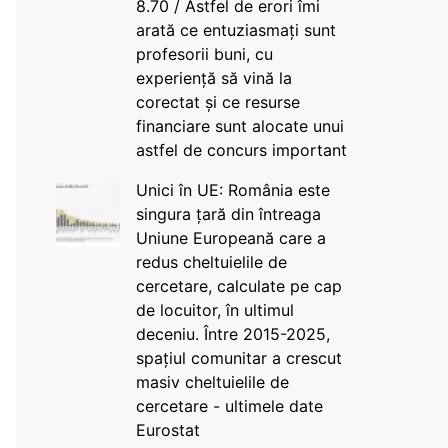
8.70 / Astfel de erori îmi
arată ce entuziasmați sunt
profesorii buni, cu
experiență să vină la
corectat și ce resurse
financiare sunt alocate unui
astfel de concurs important
Unici în UE: România este
singura țară din întreaga
Uniune Europeană care a
redus cheltuielile de
cercetare, calculate pe cap
de locuitor, în ultimul
deceniu. Între 2015-2025,
spațiul comunitar a crescut
masiv cheltuielile de
cercetare - ultimele date
Eurostat