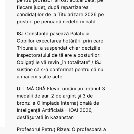
pentru profesori a fost actualizată, pe
fiecare județ, după repartizarea
candidaților de la Titularizare 2026 pe
posturi pe perioadă nedeterminată
ISJ Constanța pasează Palatului
Copiilor executarea hotărârii prin care
Tribunalul a suspendat chiar deciziile
Inspectoratului de tăiere a posturilor:
Obligațiile vă revin „în totalitate” / ISJ
susține că s-a conformat pentru că nu
a mai emis alte acte
ULTIMĂ ORĂ Elevii români au obținut 3
medalii de aur, 2 de argint și 3 de
bronz la Olimpiada Internațională de
Inteligență Artificială – IOAI 2026,
desfășurată în Kazahstan
Profesorul Petruț Rizea: O profesoară a