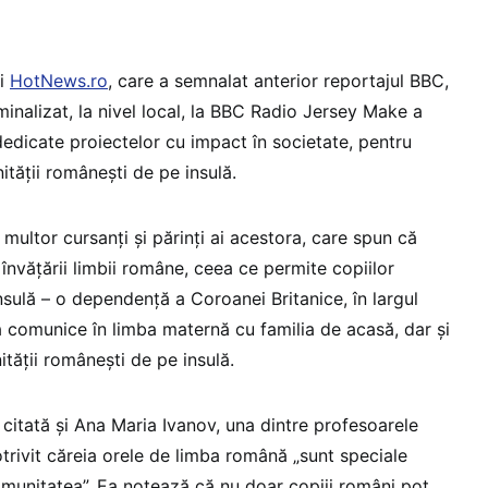
și
HotNews.ro
, care a semnalat anterior reportajul BBC,
inalizat, la nivel local, la BBC Radio Jersey Make a
edicate proiectelor cu impact în societate, pentru
nității românești de pe insulă.
multor cursanți și părinți ai acestora, care spun că
învățării limbii române, ceea ce permite copiilor
nsulă – o dependență a Coroanei Britanice, în largul
 comunice în limba maternă cu familia de acasă, dar și
ității românești de pe insulă.
e citată și Ana Maria Ivanov, una dintre profesoarele
otrivit căreia orele de limba română „sunt speciale
munitatea”. Ea notează că nu doar copiii români pot