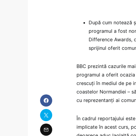
După cum notează 
programul a fost nom
Difference Awards, d
sprijinul oferit comu
BBC prezintă cazurile mai 
programul a oferit ocazia 
crescuți în mediul de pe i
coastelor Normandiei – să
cu reprezentanți ai comun
În cadrul reportajului est
implicate în acest curs, p
deoarece aduc laolaltă co