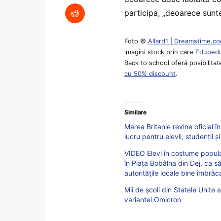
participa, „deoarece sunte
Foto ©
Allard1 | Dreamstime.c
imagini stock prin care
Edupedu
Back to school oferă posibilitat
cu 50% discount
.
Similare
Marea Britanie revine oficial
lucru pentru elevii, studenții ș
VIDEO Elevi în costume popular
în Piața Bobâlna din Dej, ca s
autoritățile locale bine îmbrăc
Mii de şcoli din Statele Unite
variantei Omicron