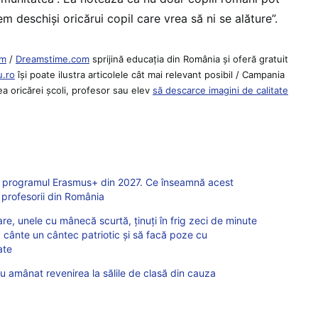
m deschiși oricărui copil care vrea să ni se alăture”.
om
/
Dreamstime.com
sprijină educaţia din România şi oferă gratuit
.ro
îşi poate ilustra articolele cât mai relevant posibil / Campania
ea oricărei școli, profesor sau elev
să descarce imagini de calitate
 în programul Erasmus+ din 2027. Ce înseamnă acest
i profesorii din România
e, unele cu mânecă scurtă, ținuți în frig zeci de minute
ă cânte un cântec patriotic și să facă poze cu
ate
 au amânat revenirea la sălile de clasă din cauza