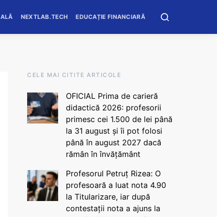
OALĂ
NEXTLAB.TECH
EDUCAȚIE FINANCIARĂ
CELE MAI CITITE ARTICOLE
OFICIAL Prima de carieră
didactică 2026: profesorii
primesc cei 1.500 de lei până
la 31 august și îi pot folosi
până în august 2027 dacă
rămân în învățământ
Profesorul Petruț Rizea: O
profesoară a luat nota 4.90
la Titularizare, iar după
contestații nota a ajuns la