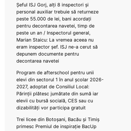
Șeful ISJ Gorj, alți 8 inspectori și
personal auxiliar trebuie să returneze
peste 55.000 de lei, bani acordați
pentru decontarea navetei, timp de
peste un an / Inspectorul general,
Marian Staicu: La vremea aceea nu
eram inspector șef. ISJ ne-a cerut să
depunem documente pentru
decontarea navetei
Program de afterschool pentru unii
elevi din sectorul 1 în anul școlar 2026-
2027, adoptat de Consiliul Local:
Părinții plătesc jumătate din sumă iar
elevii cu bursă socială, CES sau cu
dizabilităţi vor participa gratuit
Trei licee din Botoșani, Bacău și Timiș
primesc Premiul de inspirație BacUp