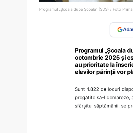
Programul „Școala după Școală” (SDS) / Foto Primăr
Adau
Programul „Școala du
octombrie 2025 și est
au prioritate la înscri
elevilor părinții vor p
Sunt 4.822 de locuri dispo
pregătite să-l demareze, 
sfârșitul săptămânii, se 