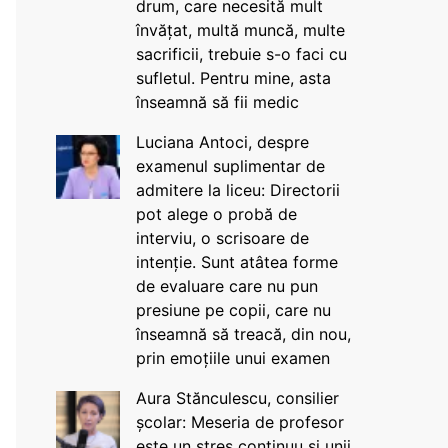
drum, care necesită mult
învățat, multă muncă, multe
sacrificii, trebuie s-o faci cu
sufletul. Pentru mine, asta
înseamnă să fii medic
Luciana Antoci, despre
examenul suplimentar de
admitere la liceu: Directorii
pot alege o probă de
interviu, o scrisoare de
intenție. Sunt atâtea forme
de evaluare care nu pun
presiune pe copii, care nu
înseamnă să treacă, din nou,
prin emoțiile unui examen
Aura Stănculescu, consilier
școlar: Meseria de profesor
este un stres continuu și unii