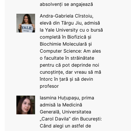
absolvenți se angajează
Andra-Gabriela Cîrstoiu,
elevă din Târgu Jiu, admisă
la Yale University cu o bursă
completă în Biofizică și
Biochimie Moleculară și
Computer Science: Am ales
o facultate în străinătate
pentru că pot deprinde noi
cunoștințe, dar vreau să mă
întorc în țară și să devin
profesor
Iasmina Huțupașu, prima
admisă la Medicină
Generală, Universitatea
„Carol Davila” din București:
Când alegi un astfel de