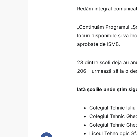
Redăm integral comunicatu
„Continuăm Programul „Șc
locuri disponibile și va î
aprobate de ISMB.
23 dintre școli deja au an
206 – urmează să ia o dec
Iată școlile unde știm sig
Colegiul Tehnic Iuliu
Colegiul Tehnic Gheo
Colegiul Tehnic Gheo
Liceul Tehnologic Sf.