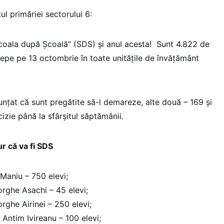
l primăriei sectorului 6:
oala după Școală” (SDS) și anul acesta! Sunt 4.822 de
ncepe pe 13 octombrie în toate unitățile de învățământ
unțat că sunt pregătite să-l demareze, alte două – 169 și
izie până la sfârșitul săptămânii.
ur că va fi SDS
 Maniu – 750 elevi;
rghe Asachi – 45 elevi;
rghe Airinei – 250 elevi;
 Antim Ivireanu – 100 elevi;