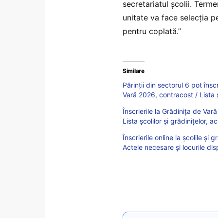
secretariatul școlii. Term
unitate va face selecția p
pentru coplată.”
Similare
Părinții din sectorul 6 pot însc
Vară 2026, contracost / Lista ș
Înscrierile la Grădinița de Va
Lista școlilor și grădinițelor, a
Înscrierile online la școlile ș
Actele necesare și locurile dis