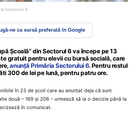
ia Sectorului 6
gă-ne ca sursă preferată în Google
pă Școală” din Sectorul 6 va începe pe 13
e gratuit pentru elevii cu bursă socială, care
ere,
anunță Primăria Sectorului 6
. Pentru restul
lăti 300 de lei pe lună, pentru patru ore.
nibile în 23 de școli care au anunțat deja că sunt
alte două – 169 și 206 – urmează să ia o decizie până la
precizează în comunicat.