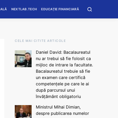
OALĂ
NEXTLAB.TECH
EDUCAȚIE FINANCIARĂ
CELE MAI CITITE ARTICOLE
Daniel David: Bacalaureatul
nu ar trebui să fie folosit ca
mijloc de intrare la facultate.
Bacalaureatul trebuie să fie
un examen care certifică
competențele pe care le ai
după parcursul unui
învățământ obligatoriu
Ministrul Mihai Dimian,
despre publicarea numelor