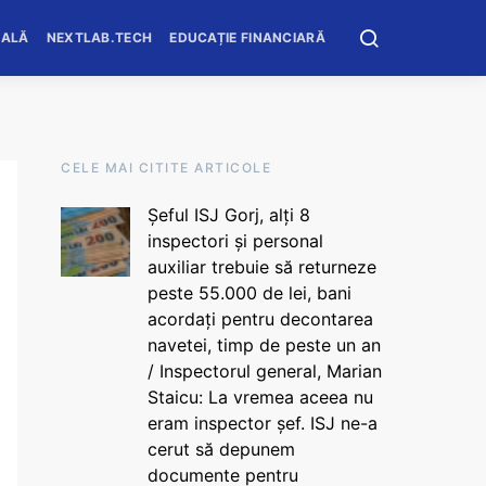
OALĂ
NEXTLAB.TECH
EDUCAȚIE FINANCIARĂ
CELE MAI CITITE ARTICOLE
Șeful ISJ Gorj, alți 8
inspectori și personal
auxiliar trebuie să returneze
peste 55.000 de lei, bani
acordați pentru decontarea
navetei, timp de peste un an
/ Inspectorul general, Marian
Staicu: La vremea aceea nu
eram inspector șef. ISJ ne-a
cerut să depunem
documente pentru