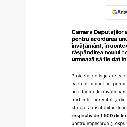
Adau
Camera Deputaţilor a 
pentru acordarea unui
învăţământ, în conte
răspândirea noului co
urmează să fie dat în
Proiectul de lege are ca 
cadrelor didactice, precum
nedidactic din învăţământu
particular acreditat şi din
structura instituţiilor de 
respectiv de 1.500 de lei 
pentru implicarea şi expun