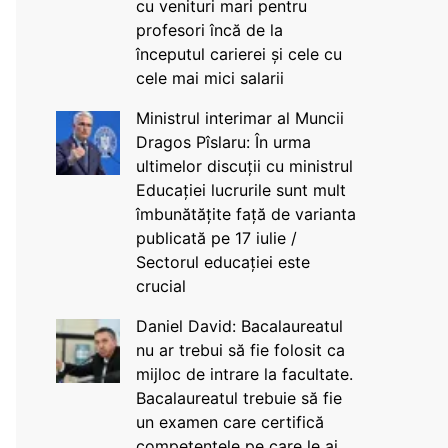
cu venituri mari pentru
profesori încă de la
începutul carierei și cele cu
cele mai mici salarii
Ministrul interimar al Muncii
Dragos Pîslaru: În urma
ultimelor discuții cu ministrul
Educației lucrurile sunt mult
îmbunătățite față de varianta
publicată pe 17 iulie /
Sectorul educației este
crucial
Daniel David: Bacalaureatul
nu ar trebui să fie folosit ca
mijloc de intrare la facultate.
Bacalaureatul trebuie să fie
un examen care certifică
competențele pe care le ai