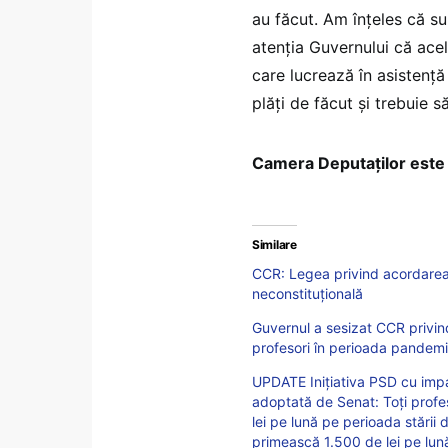
au făcut. Am înţeles că s
atenţia Guvernului că acel
care lucrează în asistenţă
plăţi de făcut şi trebuie s
Camera Deputaţilor este 
Similare
CCR: Legea privind acordarea 
neconstituţională
Guvernul a sesizat CCR privin
profesori în perioada pandemi
UPDATE Inițiativa PSD cu impa
adoptată de Senat: Toți profe
lei pe lună pe perioada stării d
primească 1.500 de lei pe lun