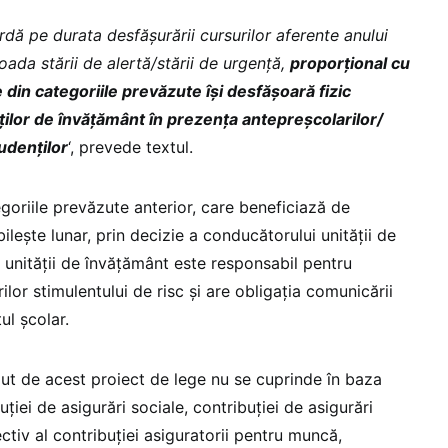
rdă pe durata desfăşurării cursurilor aferente anului
oada stării de alertă/stării de urgenţă,
proporţional cu
 din categoriile prevăzute îşi desfăşoară fizic
ăţilor de învăţământ în prezenţa antepreşcolarilor/
tudenţilor
‘, prevede textul.
goriile prevăzute anterior, care beneficiază de
bileşte lunar, prin decizie a conducătorului unităţii de
unităţii de învăţământ este responsabil pentru
rilor stimulentului de risc şi are obligaţia comunicării
ul şcolar.
zut de acest proiect de lege nu se cuprinde în baza
uţiei de asigurări sociale, contribuţiei de asigurări
ctiv al contribuţiei asiguratorii pentru muncă,