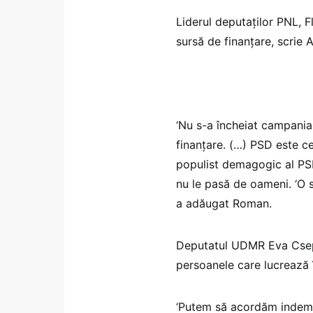
Liderul deputaţilor PNL, F
sursă de finanţare, scrie 
‘Nu s-a încheiat campania
finanţare. (…) PSD este c
populist demagogic al PS
nu le pasă de oameni. ‘O s
a adăugat Roman.
Deputatul UDMR Eva Csep a
persoanele care lucrează î
‘Putem să acordăm indemni