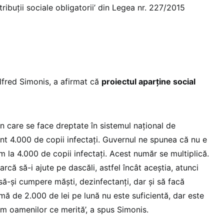
tribuţii sociale obligatorii’ din Legea nr. 227/2015
lfred Simonis, a afirmat că
proiectul aparţine social
rin care se face dreptate în sistemul naţional de
unt 4.000 de copii infectaţi. Guvernul ne spunea că nu e
em la 4.000 de copii infectaţi. Acest număr se multiplică.
arcă să-i ajute pe dascăli, astfel încât aceştia, atunci
 să-şi cumpere măşti, dezinfectanţi, dar şi să facă
mă de 2.000 de lei pe lună nu este suficientă, dar este
ăm oamenilor ce merită’, a spus Simonis.