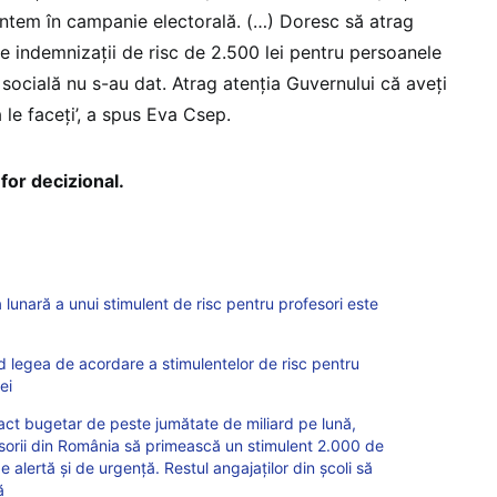
untem în campanie electorală. (…) Doresc să atrag
e indemnizaţii de risc de 2.500 lei pentru persoanele
 socială nu s-au dat. Atrag atenţia Guvernului că aveţi
ă le faceţi’, a spus Eva Csep.
for decizional.
lunară a unui stimulent de risc pentru profesori este
d legea de acordare a stimulentelor de risc pentru
ei
ct bugetar de peste jumătate de miliard pe lună,
sorii din România să primească un stimulent 2.000 de
e alertă și de urgență. Restul angajaților din școli să
ă