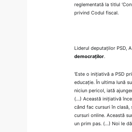
reglementată la titlul ‘Con
privind Codul fiscal.
Liderul deputaţilor PSD, A
democraţilor
.
‘Este o iniţiativă a PSD p
educaţie. În ultima lună s
niciun pericol, iată ajung
(…) Această iniţiativă înce
când fac cursuri în clasă,
cursuri online. Această su
un prim pas. (…) Noi le d