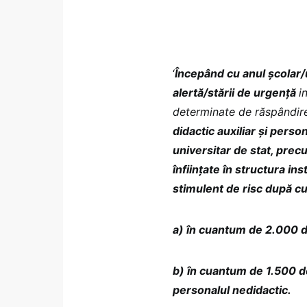
‘
Începând cu anul şcolar/
alertă/stării de urgenţă
i
determinate de răspândi
didactic auxiliar şi perso
universitar de stat, prec
înfiinţate în structura in
stimulent de risc după 
a) în cuantum de 2.000 de
b) în cuantum de 1.500 de 
personalul nedidactic.