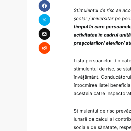
Stimulentul de risc se aco
şcolar /universitar pe peri
timpul în care persoanele
activitatea în cadrul unit
preşcolarilor/ elevilor/ s
Lista persoanelor din cate
stimulentul de risc, se sta
învăţământ. Conducătorul 
întocmirea listei beneficia
acesteia către inspectorat
Stimulentul de risc prevă
lunară de calcul al contrib
sociale de sănătate, respe