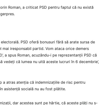
lorin Roman, a criticat PSD pentru faptul că nu există
Agerpres.
 electorală. PSD oferă bonusuri fără să arate sursa de
el mai iresponsabil partid. Vom ataca orice demers
D’, a spus Roman, acuzându-i pe reprezentanţii PSD că
ă vedeţi că lumea nu uită aceste lucruri în 6 decembrie’,
 atras atenţia că indemnizaţiile de risc pentru
n asistenţă socială nu au fost plătite.
zaţii, dar acestea sunt pe hârtie, că aceste plăţi nu s-