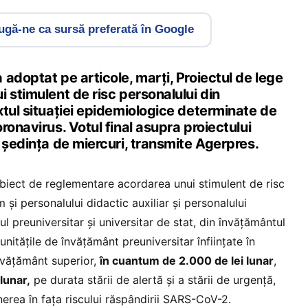
gă-ne ca sursă preferată în Google
adoptat pe articole, marţi, Proiectul de lege
 stimulent de risc personalului din
xtul situaţiei epidemiologice determinate de
ronavirus. Votul final asupra proiectului
 şedinţa de miercuri, transmite Agerpres.
obiect de reglementare acordarea unui stimulent de risc
 şi personalului didactic auxiliar şi personalului
l preuniversitar şi universitar de stat, din învăţământul
 unităţile de învăţământ preuniversitar înfiinţate în
învăţământ superior,
în cuantum de 2.000 de lei lunar
,
lunar,
pe durata stării de alertă şi a stării de urgenţă,
erea în faţa riscului răspândirii SARS-CoV-2.