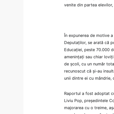
venite din partea elevilor,
În expunerea de motive a 
Deputaților, se arată că p
Educaţiei, peste 70.000 de
ameninţaţi sau chiar loviţi
de şcoli, cu un număr tota
recunoscut că şi-au insult
unii dintre ei cu mândrie, 
Raportul a fost adoptat 
Liviu Pop, preşedintele Co
majorarea cu o treime, a