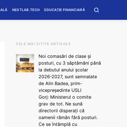
OALĂ
NEXTLAB.TECH
EDUCAȚIE FINANCIARĂ
CELE MAI CITITE ARTICOLE
Noi comasări de clase și
posturi, cu 3 săptămâni până
la debutul anului școlar
2026-2027, sunt semnalate
de Alin Badea, prim-
vicepreședinte USLI
Gorj: Ministerul o comite
grav de tot. Ne sună
directorii disperați că
oamenii rămân fără posturi.
Ce se întâmplă cu