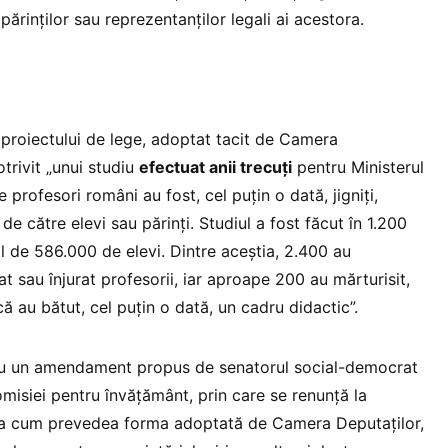
 părinţilor sau reprezentanţilor legali ai acestora.
proiectului de lege, adoptat tacit de Camera
otrivit „unui studiu
efectuat anii trecuţi
pentru Ministerul
 profesori români au fost, cel puţin o dată, jigniţi,
 de către elevi sau părinţi. Studiul a fost făcut în 1.200
l de 586.000 de elevi. Dintre aceştia, 2.400 au
at sau înjurat profesorii, iar aproape 200 au mărturisit,
că au bătut, cel puţin o dată, un cadru didactic”.
cu un amendament propus de senatorul social-democrat
misiei pentru învăţământ, prin care se renunţă la
şa cum prevedea forma adoptată de Camera Deputaţilor,