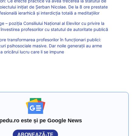
ri: Ce efecte practice va avea trecerea la statutul de
oiectului inițiat de Șerban Nicolae. De la 8 ore prestate
esională ierarhică și interdicția totală a meditațiilor
 – poziția Consiliului Național al Elevilor cu privire la
învestirea profesorilor cu statutul de autoritate publică
re transformarea profesorilor în funcționari publici:
scuri psihosociale masive. Dar noile generații au arme
va oricărui lucru care li se impune
pedu.ro este și pe Google News
ABONEAZĂ-TE