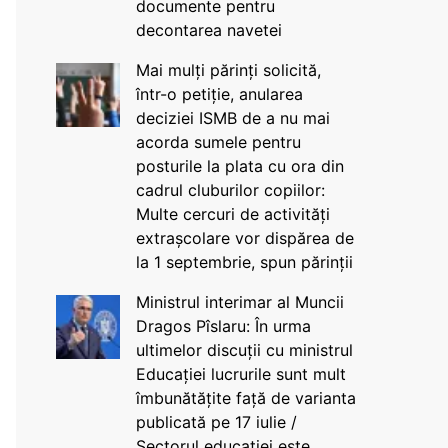
documente pentru
decontarea navetei
Mai mulți părinți solicită,
într-o petiție, anularea
deciziei ISMB de a nu mai
acorda sumele pentru
posturile la plata cu ora din
cadrul cluburilor copiilor:
Multe cercuri de activități
extrașcolare vor dispărea de
la 1 septembrie, spun părinții
Ministrul interimar al Muncii
Dragos Pîslaru: În urma
ultimelor discuții cu ministrul
Educației lucrurile sunt mult
îmbunătățite față de varianta
publicată pe 17 iulie /
Sectorul educației este