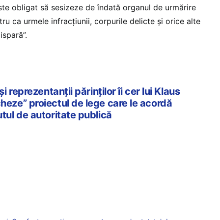
ste obligat să sesizeze de îndată organul de urmărire
ru ca urmele infracţiunii, corpurile delicte şi orice alte
ispară”.
și reprezentanții părinților îi cer lui Klaus
cheze” proiectul de lege care le acordă
utul de autoritate publică