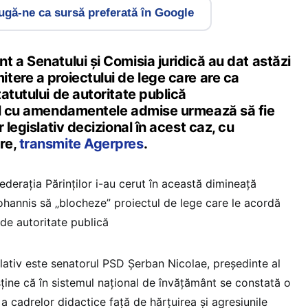
gă-ne ca sursă preferată în Google
 a Senatului și Comisia juridică au dat astăzi
tere a proiectului de lege care are ca
atutului de autoritate publică
ul cu amendamentele admise urmează să fie
 legislativ decizional în acest caz, cu
re,
transmite Agerpres
.
 Federația Părinților i-au cerut în această dimineață
Iohannis să „blocheze” proiectul de lege care le acordă
 de autoritate publică
gislativ este senatorul PSD Şerban Nicolae, preşedinte al
sține că în sistemul naţional de învățământ se constată o
 a cadrelor didactice faţă de hărţuirea şi agresiunile