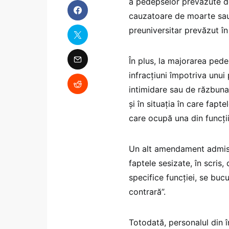
a pedepselor prevăzute de 
cauzatoare de moarte sau 
preuniversitar prevăzut în
În plus, la majorarea pede
infracţiuni împotriva unui
intimidare sau de răzbunare
şi în situaţia în care fap
care ocupă una din funcţii
Un alt amendament admis p
faptele sesizate, în scris,
specifice funcţiei, se buc
contrară”.
Totodată, personalul din î