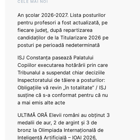
CELE MAI NOI
An școlar 2026-2027. Lista posturilor
pentru profesori a fost actualizată, pe
fiecare județ, după repartizarea
candidaților de la Titularizare 2026 pe
posturi pe perioadă nedeterminată
ISJ Constanța pasează Palatului
Copiilor executarea hotărârii prin care
Tribunalul a suspendat chiar deciziile
Inspectoratului de tăiere a posturilor:
Obligațiile vă revin „în totalitate” / ISJ
susține că s-a conformat pentru că nu
a mai emis alte acte
ULTIMĂ ORĂ Elevii români au obținut 3
medalii de aur, 2 de argint și 3 de
bronz la Olimpiada Internațională de
Inteligență Artificială – IOAI 2026,