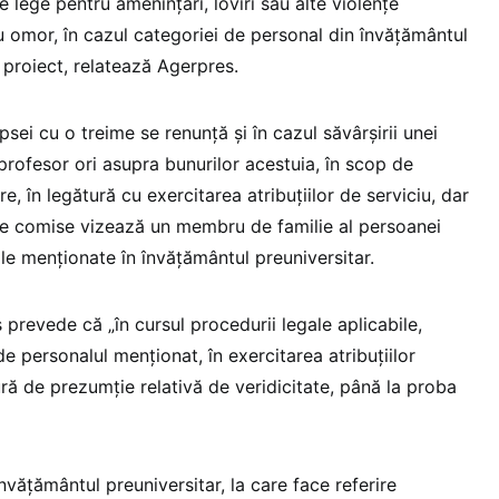
lege pentru ameninţări, loviri sau alte violenţe
omor, în cazul categoriei de personal din învăţământul
 proiect, relatează Agerpres.
psei cu o treime se renunţă şi în cazul săvârşirii unei
 profesor ori asupra bunurilor acestuia, în scop de
, în legătură cu exercitarea atribuţiilor de serviciu, dar
tele comise vizează un membru de familie al persoanei
le menţionate în învăţământul preuniversitar.
revede că „în cursul procedurii legale aplicabile,
 de personalul menţionat, în exercitarea atribuţiilor
ură de prezumţie relativă de veridicitate, până la proba
nvăţământul preuniversitar, la care face referire