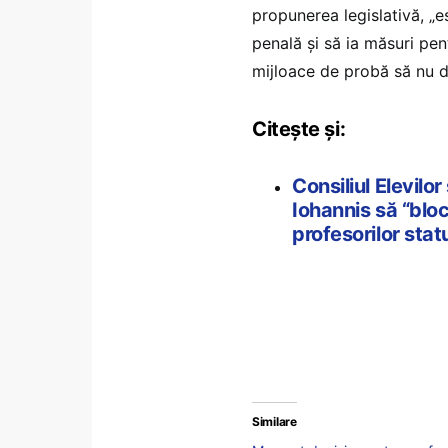
propunerea legislativă, „e
penală şi să ia măsuri pent
mijloace de probă să nu d
Citește și:
Consiliul Elevilor 
Iohannis să “blo
profesorilor stat
Similare