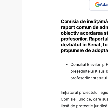
Adau
Comisia de învățământ
raport comun de admi
obiectiv acordarea st
profesorilor. Raport
dezbătut în Senat, for
propunere de adopta
Consiliul Elevilor și
președintelui Klaus 
profesorilor statutul
Inițiatorul proiectului le
Comisiei juridice, care su
lipsă de protecţie juridică