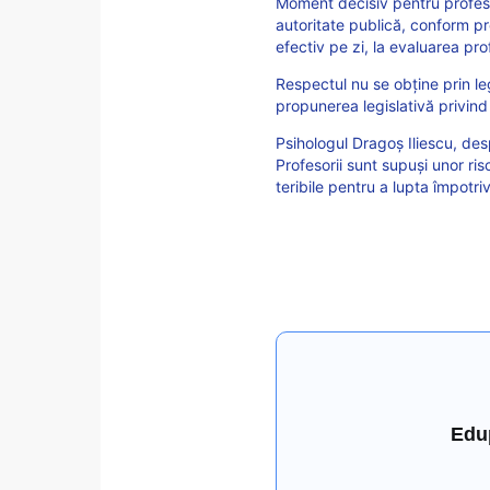
Moment decisiv pentru profeso
autoritate publică, conform pr
efectiv pe zi, la evaluarea prof
Respectul nu se obține prin lege
propunerea legislativă privind 
Psihologul Dragoș Iliescu, desp
Profesorii sunt supuși unor ri
teribile pentru a lupta împotri
Edu