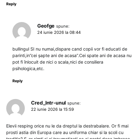
Reply
Geofge
spune:
24 iunie 2026 la 08:44
bullingul SI nu numai,dispare cand copii vor fi educati de
parinti,in”cei șapte ani de acasa”.Cei spate ani de acasa nu
pot fi înlocuit de nici o scala,nici de consiliera
psihologica,etc.
Reply
Cred_Intr-unul
spune:
22 iunie 2026 la 15:59
Elevii resping orice nu le da dreptul la destrabalare. Or fi mai
prosti astia din Europa care au uniforma chiar si la scoli cu
traditie? S-or simti si ei traumatizati ca ai nostri daca imbraca