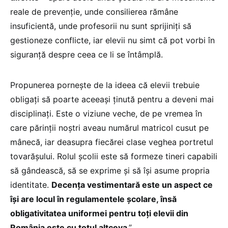
reale de prevenție, unde consilierea rămâne
insuficientă, unde profesorii nu sunt sprijiniți să
gestioneze conflicte, iar elevii nu simt că pot vorbi în
siguranță despre ceea ce li se întâmplă.
Propunerea pornește de la ideea că elevii trebuie
obligați să poarte aceeași ținută pentru a deveni mai
disciplinați. Este o viziune veche, de pe vremea în
care părinții noștri aveau numărul matricol cusut pe
mânecă, iar deasupra fiecărei clase veghea portretul
tovarășului. Rolul școlii este să formeze tineri capabili
să gândească, să se exprime și să își asume propria
identitate.
Decența vestimentară este un aspect ce
își are locul în regulamentele școlare, însă
obligativitatea uniformei pentru toți elevii din
România este cu totul altceva
.”