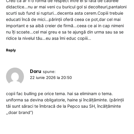
Cred ca ar fi o forma de respect între ei si fata de cadrele
didactice…nu ar mai veni cu buricul gol si decolteuri,pantaloni
scurti sub fund si rupturi…decenta asta cerem.Copiii trebuie
educati încă de mici…părinții oferă ceea ce pot,dar cel mai
important e sa aibă creier de firmă…ceea ce ai in cap nimeni
nu îți scoate…cel mai greu e sa te ajungă din urma sau sa se
ridice la nivelul tău…eu asa îmi educ copiii…
Reply
Doru
spune:
22 iunie 2026 la 20:50
copii fac bulling pe orice tema. hai sa eliminam o tema.
uniforma sa devina obligatorie, haine și încălțăminte. (părinții
tăi sunt săraci te îmbracă de la Pepco sau SH, încălțăminte
,,doar brand”)