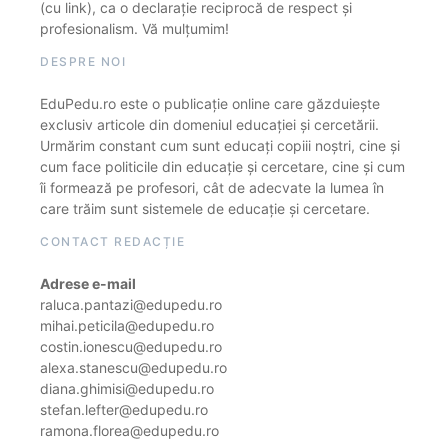
(cu link), ca o declarație reciprocă de respect și
profesionalism. Vă mulțumim!
DESPRE NOI
EduPedu.ro este o publicație online care găzduiește
exclusiv articole din domeniul educației și cercetării.
Urmărim constant cum sunt educați copiii noștri, cine și
cum face politicile din educație și cercetare, cine și cum
îi formează pe profesori, cât de adecvate la lumea în
care trăim sunt sistemele de educație și cercetare.
CONTACT REDACȚIE
Adrese e-mail
raluca.pantazi@edupedu.ro
mihai.peticila@edupedu.ro
costin.ionescu@edupedu.ro
alexa.stanescu@edupedu.ro
diana.ghimisi@edupedu.ro
stefan.lefter@edupedu.ro
ramona.florea@edupedu.ro