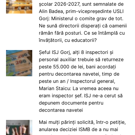
școlar 2026-2027, sunt semnalate de
Alin Badea, prim-vicepreședinte USLI
Gorj: Ministerul o comite grav de tot.
Ne sună directorii disperați că oamenii
rămân fără posturi. Ce se întâmplă cu
învățătorii, cu educatorii?
Șeful ISJ Gorj, alți 8 inspectori și
personal auxiliar trebuie să returneze
peste 55.000 de lei, bani acordați
pentru decontarea navetei, timp de
peste un an / Inspectorul general,
Marian Staicu: La vremea aceea nu
eram inspector șef. ISJ ne-a cerut să
depunem documente pentru
decontarea navetei
Mai mulți părinți solicită, într-o petiție,
anularea deciziei ISMB de a nu mai