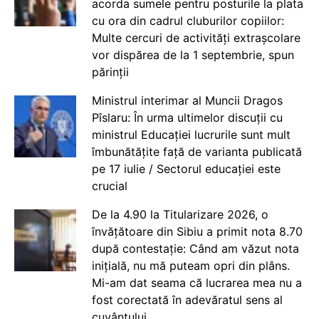
acorda sumele pentru posturile la plata
cu ora din cadrul cluburilor copiilor:
Multe cercuri de activități extrașcolare
vor dispărea de la 1 septembrie, spun
părinții
Ministrul interimar al Muncii Dragos
Pîslaru: În urma ultimelor discuții cu
ministrul Educației lucrurile sunt mult
îmbunătățite față de varianta publicată
pe 17 iulie / Sectorul educației este
crucial
De la 4.90 la Titularizare 2026, o
învățătoare din Sibiu a primit nota 8.70
după contestație: Când am văzut nota
inițială, nu mă puteam opri din plâns.
Mi-am dat seama că lucrarea mea nu a
fost corectată în adevăratul sens al
cuvântului