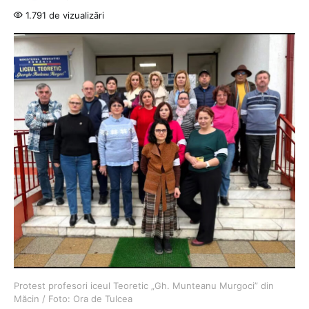
1.791 de vizualizări
Protest profesori iceul Teoretic „Gh. Munteanu Murgoci” din
Măcin / Foto: Ora de Tulcea