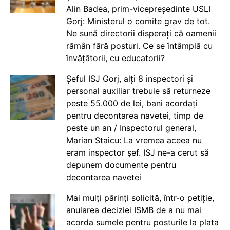
Alin Badea, prim-vicepreședinte USLI
Gorj: Ministerul o comite grav de tot.
Ne sună directorii disperați că oamenii
rămân fără posturi. Ce se întâmplă cu
învățătorii, cu educatorii?
Șeful ISJ Gorj, alți 8 inspectori și
personal auxiliar trebuie să returneze
peste 55.000 de lei, bani acordați
pentru decontarea navetei, timp de
peste un an / Inspectorul general,
Marian Staicu: La vremea aceea nu
eram inspector șef. ISJ ne-a cerut să
depunem documente pentru
decontarea navetei
Mai mulți părinți solicită, într-o petiție,
anularea deciziei ISMB de a nu mai
acorda sumele pentru posturile la plata