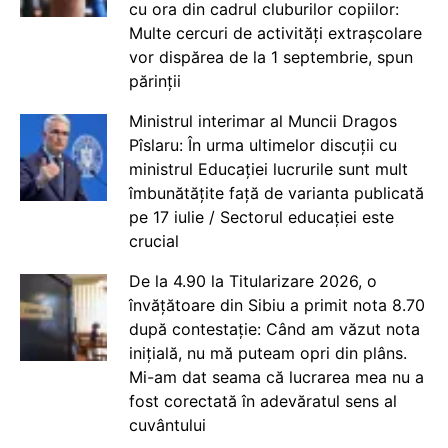
cu ora din cadrul cluburilor copiilor:
Multe cercuri de activități extrașcolare
vor dispărea de la 1 septembrie, spun
părinții
Ministrul interimar al Muncii Dragos
Pîslaru: În urma ultimelor discuții cu
ministrul Educației lucrurile sunt mult
îmbunătățite față de varianta publicată
pe 17 iulie / Sectorul educației este
crucial
De la 4.90 la Titularizare 2026, o
învățătoare din Sibiu a primit nota 8.70
după contestație: Când am văzut nota
inițială, nu mă puteam opri din plâns.
Mi-am dat seama că lucrarea mea nu a
fost corectată în adevăratul sens al
cuvântului