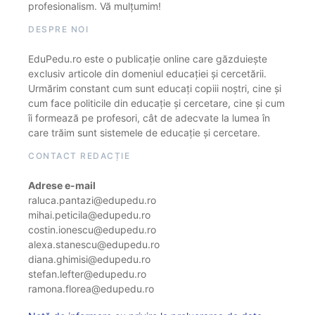
profesionalism. Vă mulțumim!
DESPRE NOI
EduPedu.ro este o publicație online care găzduiește
exclusiv articole din domeniul educației și cercetării.
Urmărim constant cum sunt educați copiii noștri, cine și
cum face politicile din educație și cercetare, cine și cum
îi formează pe profesori, cât de adecvate la lumea în
care trăim sunt sistemele de educație și cercetare.
CONTACT REDACȚIE
Adrese e-mail
raluca.pantazi@edupedu.ro
mihai.peticila@edupedu.ro
costin.ionescu@edupedu.ro
alexa.stanescu@edupedu.ro
diana.ghimisi@edupedu.ro
stefan.lefter@edupedu.ro
ramona.florea@edupedu.ro