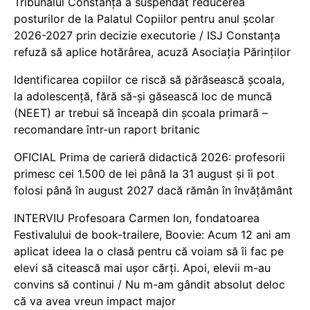
Tribunalul Constanța a suspendat reducerea
posturilor de la Palatul Copiilor pentru anul școlar
2026-2027 prin decizie executorie / ISJ Constanța
refuză să aplice hotărârea, acuză Asociația Părinților
Identificarea copiilor ce riscă să părăsească școala,
la adolescență, fără să-și găsească loc de muncă
(NEET) ar trebui să înceapă din școala primară –
recomandare într-un raport britanic
OFICIAL Prima de carieră didactică 2026: profesorii
primesc cei 1.500 de lei până la 31 august și îi pot
folosi până în august 2027 dacă rămân în învățământ
INTERVIU Profesoara Carmen Ion, fondatoarea
Festivalului de book-trailere, Boovie: Acum 12 ani am
aplicat ideea la o clasă pentru că voiam să îi fac pe
elevi să citească mai ușor cărți. Apoi, elevii m-au
convins să continui / Nu m-am gândit absolut deloc
că va avea vreun impact major