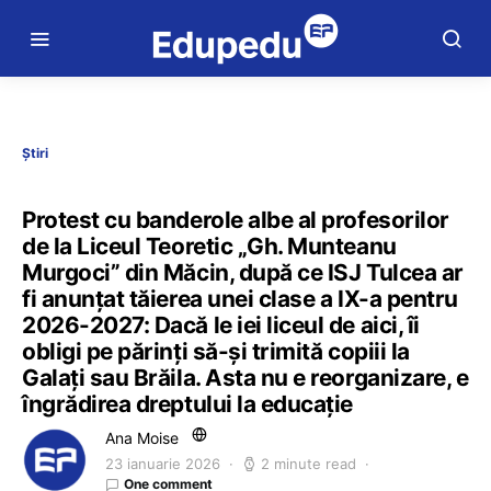
Știri
Protest cu banderole albe al profesorilor
de la Liceul Teoretic „Gh. Munteanu
Murgoci” din Măcin, după ce ISJ Tulcea ar
fi anunțat tăierea unei clase a IX-a pentru
2026-2027: Dacă le iei liceul de aici, îi
obligi pe părinți să-și trimită copiii la
Galați sau Brăila. Asta nu e reorganizare, e
îngrădirea dreptului la educație
Ana Moise
23 ianuarie 2026
2 minute read
One comment