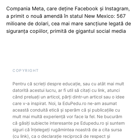
Compania Meta, care deține Facebook și Instagram,
a primit o nouă amendă în statul New Mexico: 567
milioane de dolari, cea mai mare sancțiune legată de
siguranța copiilor, primită de gigantul social media
COPYRIGHT
Pentru că scrieți despre educație, sau cu atât mai mult
datorită acestui lucru, ar fi util să citați cu link, atunci
când preluați un articol, părți dintr-un articol sau o idee
care v-a inspirat. Noi, la EduPedu.ro ne-am asumat
această conduită etică și sperăm că și publicațiile cu
mult mai multă experiență vor face la fel. Ne bucurăm
că găsiți subiecte interesante pe Edupedu.ro și suntem
siguri că înțelegeți rugămintea noastră de a cita sursa
(cu link), ca o declarație reciprocă de respect și