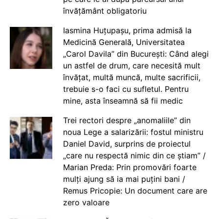
învățământ obligatoriu
Iasmina Huțupașu, prima admisă la
Medicină Generală, Universitatea
„Carol Davila” din București: Când alegi
un astfel de drum, care necesită mult
învățat, multă muncă, multe sacrificii,
trebuie s-o faci cu sufletul. Pentru
mine, asta înseamnă să fii medic
Trei rectori despre „anomaliile” din
noua Lege a salarizării: fostul ministru
Daniel David, surprins de proiectul
„care nu respectă nimic din ce știam” /
Marian Preda: Prin promovări foarte
mulți ajung să ia mai puțini bani /
Remus Pricopie: Un document care are
zero valoare