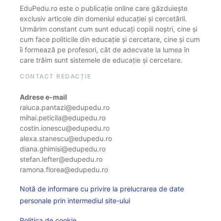
EduPedu.ro este o publicație online care găzduiește
exclusiv articole din domeniul educației și cercetării.
Urmărim constant cum sunt educați copiii noștri, cine și
cum face politicile din educație și cercetare, cine și cum
îi formează pe profesori, cât de adecvate la lumea în
care trăim sunt sistemele de educație și cercetare.
CONTACT REDACȚIE
Adrese e-mail
raluca.pantazi@edupedu.ro
mihai.peticila@edupedu.ro
costin.ionescu@edupedu.ro
alexa.stanescu@edupedu.ro
diana.ghimisi@edupedu.ro
stefan.lefter@edupedu.ro
ramona.florea@edupedu.ro
Notă de informare cu privire la prelucrarea de date
personale prin intermediul site-ului
Politica de cookie