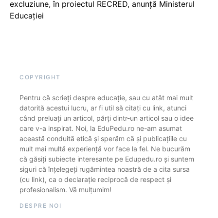
excluziune, în proiectul RECRED, anunță Ministerul
Educației
COPYRIGHT
Pentru că scrieți despre educație, sau cu atât mai mult
datorită acestui lucru, ar fi util să citați cu link, atunci
când preluați un articol, părți dintr-un articol sau o idee
care v-a inspirat. Noi, la EduPedu.ro ne-am asumat
această conduită etică și sperăm că și publicațiile cu
mult mai multă experiență vor face la fel. Ne bucurăm
că găsiți subiecte interesante pe Edupedu.ro și suntem
siguri că înțelegeți rugămintea noastră de a cita sursa
(cu link), ca o declarație reciprocă de respect și
profesionalism. Vă mulțumim!
DESPRE NOI