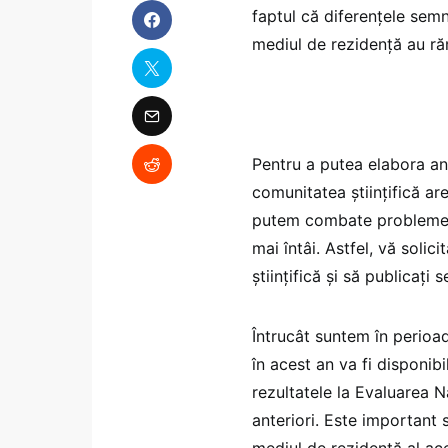
faptul că diferențele semni
mediul de rezidență au răm
Pentru a putea elabora ana
comunitatea științifică ar
putem combate problemele
mai întâi. Astfel, vă soli
științifică și să publicați
Întrucât suntem în perioa
în acest an va fi disponib
rezultatele la Evaluarea N
anteriori. Este important s
mediul de rezidență al ace