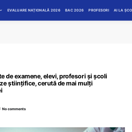
EVALUARE NAȚIONALĂ 2026
BAC 2026
PROFESORI
AI LA ȘC
te de examene, elevi, profesori şi şcoli
 ştiinţifice, cerută de mai mulţi
i
No comments