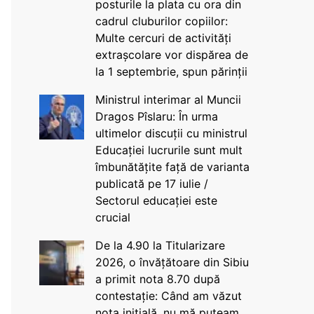
posturile la plata cu ora din
cadrul cluburilor copiilor:
Multe cercuri de activități
extrașcolare vor dispărea de
la 1 septembrie, spun părinții
Ministrul interimar al Muncii
Dragos Pîslaru: În urma
ultimelor discuții cu ministrul
Educației lucrurile sunt mult
îmbunătățite față de varianta
publicată pe 17 iulie /
Sectorul educației este
crucial
De la 4.90 la Titularizare
2026, o învățătoare din Sibiu
a primit nota 8.70 după
contestație: Când am văzut
nota inițială, nu mă puteam