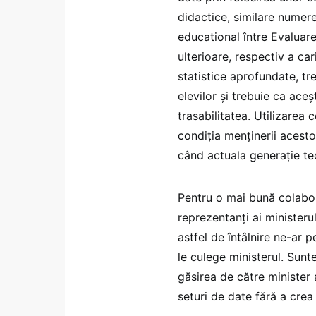
didactice, similare numere
educational între Evaluar
ulterioare, respectiv a car
statistice aprofundate, tr
elevilor și trebuie ca ace
trasabilitatea. Utilizarea
condiția menținerii acesto
când actuala generație teor
Pentru o mai bună colabora
reprezentanți ai ministerul
astfel de întâlnire ne-ar 
le culege ministerul. Sunt
găsirea de către minister a
seturi de date fără a crea