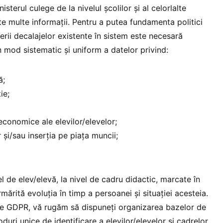
isterul culege de la nivelul școlilor și al celorlalte
arte multe informații. Pentru a putea fundamenta politici
rii decalajelor existente în sistem este necesară
n mod sistematic și uniform a datelor privind:
ă;
ie;
 economice ale elevilor/elevelor;
 și/sau inserția pe piața muncii;
l de elev/elevă, la nivel de cadru didactic, marcate în
rmărită evoluția în timp a persoanei și situației acesteia.
le GDPR, vă rugăm să dispuneți organizarea bazelor de
duri unice de identificare a elevilor/elevelor și cadrelor