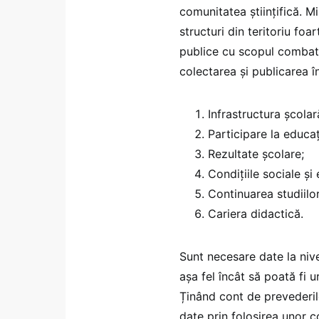
comunitatea științifică. Min
structuri din teritoriu fo
publice cu scopul combate
colectarea și publicarea î
Infrastructura școlar
Participare la educaț
Rezultate școlare;
Condițiile sociale și
Continuarea studiilor
Cariera didactică.
Sunt necesare date la nive
așa fel încât să poată fi u
Ținând cont de prevederi
date prin folosirea unor co