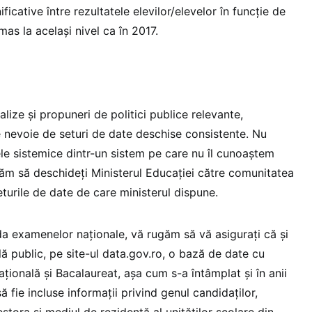
ficative între rezultatele elevilor/elevelor în funcție de
as la același nivel ca în 2017.
lize și propuneri de politici publice relevante,
e nevoie de seturi de date deschise consistente. Nu
 sistemice dintr-un sistem pe care nu îl cunoaștem
cităm să deschideți Ministerul Educației către comunitatea
 seturile de date de care ministerul dispune.
da examenelor naționale, vă rugăm să vă asigurați că și
ilă public, pe site-ul data.gov.ro, o bază de date cu
ațională și Bacalaureat, așa cum s-a întâmplat și în anii
ă fie incluse informații privind genul candidaților,
stora și mediul de rezidență al unităților școlare din