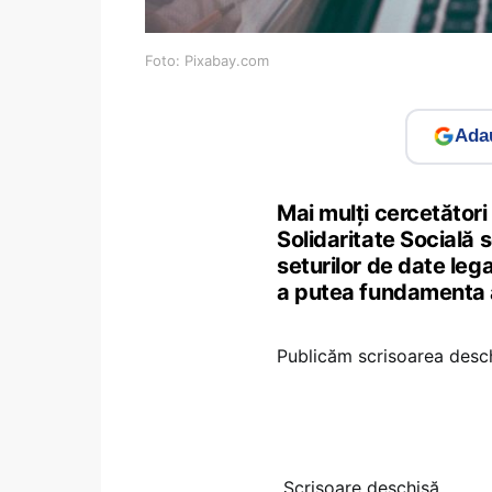
Foto: Pixabay.com
Adau
Mai mulţi cercetători 
Solidaritate Socială s
seturilor de date leg
a putea fundamenta a
Publicăm scrisoarea desc
„Scrisoare deschisă