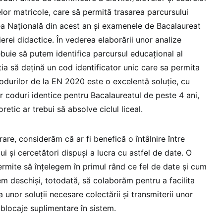
lor matricole, care să permită trasarea parcursului
ea Națională din acest an și examenele de Bacalaureat
ierei didactice. În vederea elaborării unor analize
ebuie să putem identifica parcursul educațional al
știa să dețină un cod identificator unic care sa permita
 codurilor de la EN 2020 este o excelentă soluție, cu
r coduri identice pentru Bacalaureatul de peste 4 ani,
etic ar trebui să absolve ciclul liceal.
re, considerăm că ar fi benefică o întâlnire între
ui și cercetători dispuși a lucra cu astfel de date. O
permite să înțelegem în primul rând ce fel de date și cum
em deschiși, totodată, să colaborăm pentru a facilita
 unor soluții necesare colectării și transmiterii unor
 blocaje suplimentare în sistem.