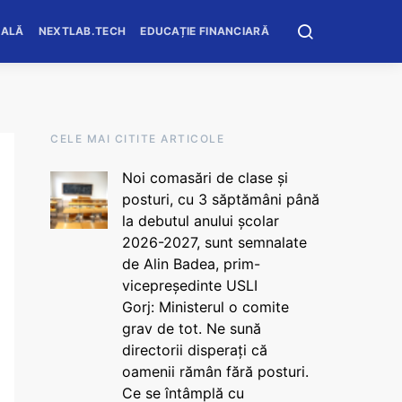
OALĂ
NEXTLAB.TECH
EDUCAȚIE FINANCIARĂ
CELE MAI CITITE ARTICOLE
Noi comasări de clase și
posturi, cu 3 săptămâni până
la debutul anului școlar
2026-2027, sunt semnalate
de Alin Badea, prim-
vicepreședinte USLI
Gorj: Ministerul o comite
grav de tot. Ne sună
directorii disperați că
oamenii rămân fără posturi.
Ce se întâmplă cu