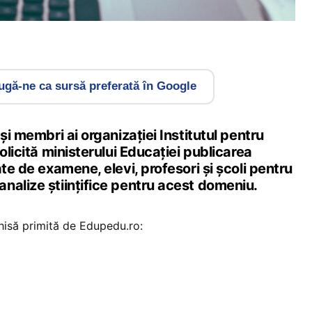
gă-ne ca sursă preferată în Google
şi membri ai organizaţiei Institutul pentru
olicită ministerului Educaţiei publicarea
ate de examene, elevi, profesori şi şcoli pentru
nalize ştiinţifice pentru acest domeniu.
hisă primită de Edupedu.ro: