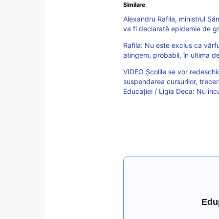
Similare
Alexandru Rafila, ministrul Săn
va fi declarată epidemie de g
Rafila: Nu este exclus ca vârf
atingem, probabil, în ultima dec
VIDEO Școlile se vor redeschid
suspendarea cursurilor, trecer
Educației / Ligia Deca: Nu încu
Edu