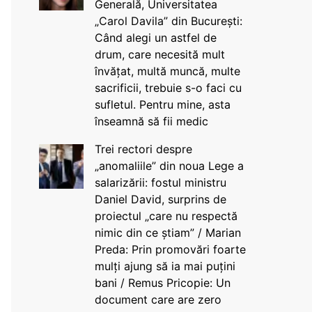
Generală, Universitatea
„Carol Davila” din București:
Când alegi un astfel de
drum, care necesită mult
învățat, multă muncă, multe
sacrificii, trebuie s-o faci cu
sufletul. Pentru mine, asta
înseamnă să fii medic
Trei rectori despre
„anomaliile” din noua Lege a
salarizării: fostul ministru
Daniel David, surprins de
proiectul „care nu respectă
nimic din ce știam” / Marian
Preda: Prin promovări foarte
mulți ajung să ia mai puțini
bani / Remus Pricopie: Un
document care are zero