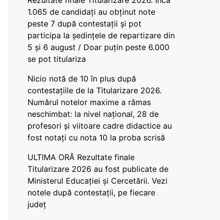
Rezultate finale Titularizare 2026. Încă
1.065 de candidați au obținut note
peste 7 după contestații și pot
participa la ședințele de repartizare din
5 și 6 august / Doar puțin peste 6.000
se pot titulariza
Nicio notă de 10 în plus după
contestațiile de la Titularizare 2026.
Numărul notelor maxime a rămas
neschimbat: la nivel național, 28 de
profesori și viitoare cadre didactice au
fost notați cu nota 10 la proba scrisă
ULTIMA ORĂ Rezultate finale
Titularizare 2026 au fost publicate de
Ministerul Educației și Cercetării. Vezi
notele după contestații, pe fiecare
județ