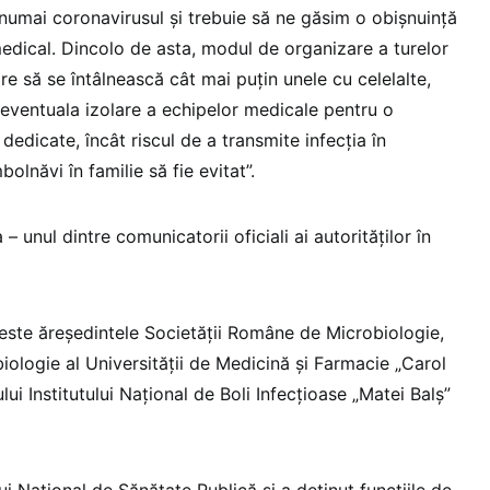
 numai coronavirusul și trebuie să ne găsim o obișnuință
medical. Dincolo de asta, modul de organizare a turelor
are să se întâlnească cât mai puțin unele cu celelalte,
i eventuala izolare a echipelor medicale pentru o
dedicate, încât riscul de a transmite infecția în
olnăvi în familie să fie evitat”.
– unul dintre comunicatorii oficiali ai autorităților în
 este ăreședintele Societății Române de Microbiologie,
biologie al Universităţii de Medicină şi Farmacie „Carol
lui Institutului Naţional de Boli Infecţioase „Matei Balş”
lui Naţional de Sănătate Publică şi a deţinut funcţiile de