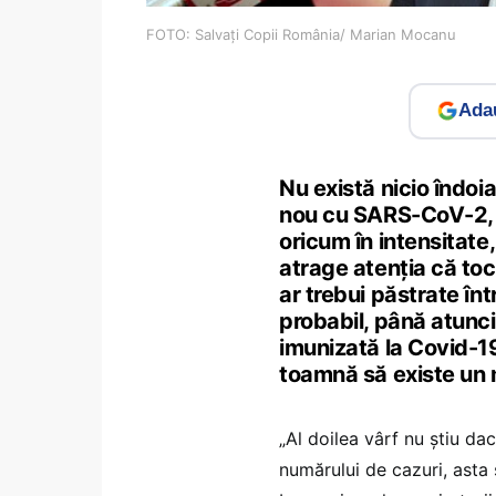
FOTO: Salvați Copii România/ Marian Mocanu
Adau
Nu există nicio îndoi
nou cu SARS-CoV-2, pe
oricum în intensitate,
atrage atenția că to
ar trebui păstrate în
probabil, până atunci
imunizată la Covid-19
toamnă să existe un 
„Al doilea vârf nu știu dacă
numărului de cazuri, asta s