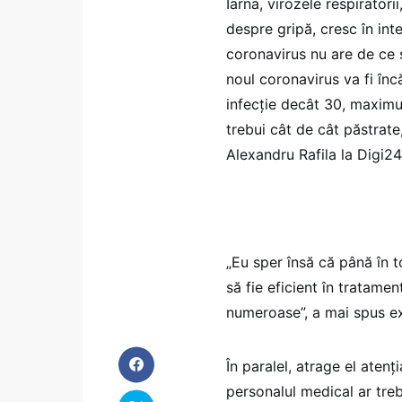
Iarna, virozele respirator
despre gripă, cresc în int
coronavirus nu are de ce s
noul coronavirus va fi înc
infecție decât 30, maximu
trebui cât de cât păstrate,
Alexandru Rafila la Digi24
„Eu sper însă că până în 
să fie eficient în tratame
numeroase”, a mai spus ex
În paralel, atrage el atenț
personalul medical ar treb