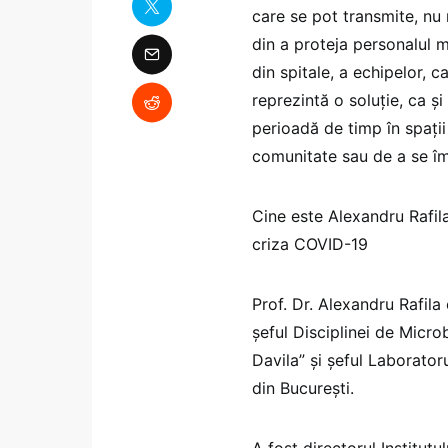
care se pot transmite, nu
din a proteja personalul 
din spitale, a echipelor, c
reprezintă o soluție, ca ș
perioadă de timp în spații 
comunitate sau de a se îmb
Cine este Alexandru Rafila 
criza COVID-19
Prof. Dr. Alexandru Rafila
şeful Disciplinei de Micro
Davila” şi şeful Laboratoru
din Bucureşti.
A fost directorul Institutu