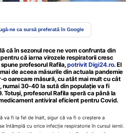
gă-ne ca sursă preferată în Google
ală că în sezonul rece ne vom confrunta din
ntru că iarna virozele respiratorii cresc
 spune profesorul Rafila,
potrivit Digi24.ro
. El
cmai de aceea măsurile din actuala pandemie
tr-o oarecare măsură, cu atât mai mult cu cât
, numai 30-40 la sută din populație va fi
. Totuși, profesorul Rafila speră ca până la
medicament antiviral eficient pentru Covid.
 va fi la fel de înalt, sigur că va fi o creștere a
e întâmplă cu orice infecție respiratorie în cursul iernii.