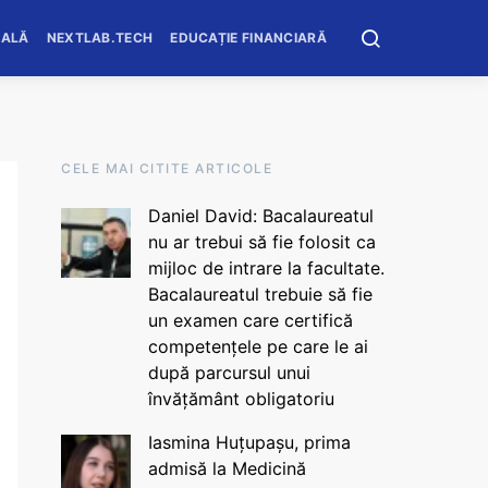
OALĂ
NEXTLAB.TECH
EDUCAȚIE FINANCIARĂ
CELE MAI CITITE ARTICOLE
Daniel David: Bacalaureatul
nu ar trebui să fie folosit ca
mijloc de intrare la facultate.
Bacalaureatul trebuie să fie
un examen care certifică
competențele pe care le ai
după parcursul unui
învățământ obligatoriu
Iasmina Huțupașu, prima
admisă la Medicină