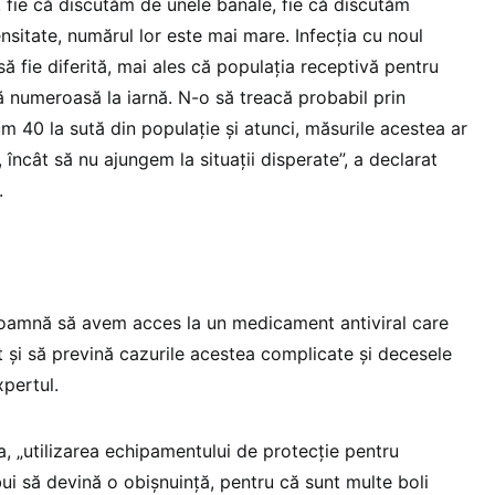
ii, fie că discutăm de unele banale, fie că discutăm
ensitate, numărul lor este mai mare. Infecția cu noul
ă fie diferită, mai ales că populația receptivă pentru
ă numeroasă la iarnă. N-o să treacă probabil prin
m 40 la sută din populație și atunci, măsurile acestea ar
 încât să nu ajungem la situații disperate”, a declarat
.
toamnă să avem acces la un medicament antiviral care
nt și să prevină cazurile acestea complicate și decesele
pertul.
ia, „utilizarea echipamentului de protecție pentru
ui să devină o obișnuință, pentru că sunt multe boli