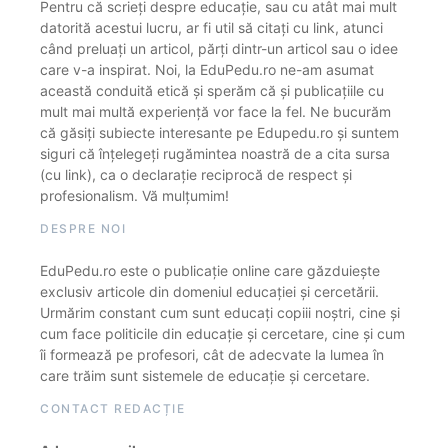
Pentru că scrieți despre educație, sau cu atât mai mult
datorită acestui lucru, ar fi util să citați cu link, atunci
când preluați un articol, părți dintr-un articol sau o idee
care v-a inspirat. Noi, la EduPedu.ro ne-am asumat
această conduită etică și sperăm că și publicațiile cu
mult mai multă experiență vor face la fel. Ne bucurăm
că găsiți subiecte interesante pe Edupedu.ro și suntem
siguri că înțelegeți rugămintea noastră de a cita sursa
(cu link), ca o declarație reciprocă de respect și
profesionalism. Vă mulțumim!
DESPRE NOI
EduPedu.ro este o publicație online care găzduiește
exclusiv articole din domeniul educației și cercetării.
Urmărim constant cum sunt educați copiii noștri, cine și
cum face politicile din educație și cercetare, cine și cum
îi formează pe profesori, cât de adecvate la lumea în
care trăim sunt sistemele de educație și cercetare.
CONTACT REDACȚIE