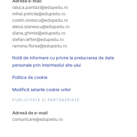
Adrese e-mail
raluca.pantazi@edupedu.ro
mihai.peticila@edupedu.ro
costin.ionescu@edupedu.ro
alexa.stanescu@edupedu.ro
diana.ghimisi@edupedu.ro
stefan.lefter@edupedu.ro
ramona.florea@edupedu.ro
Notă de informare cu privire la prelucrarea de date
personale prin intermediul site-ului
Politica de cookie
Modifică setarile cookie-urilor
PUBLICITATE ȘI PARTENERIATE
Adresă de e-mail
comunicare@edupedu.ro