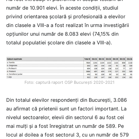
număr de 10.901 elevi. În aceste condiţii, studiul
privind orientarea şcolară şi profesională a elevilor
din clasele a VIII-a a fost realizat în urma investigării
opţiunilor unui număr de 8.083 elevi (74,15% din
totalul populatiei şcolare din clasele a VIII-a).
Foto: captură raport OSP București 2020-2021
Din totalul elevilor respondenți din București, 3.086
au afirmat că prietenii sunt un factori important. La
nivelul sectoarelor, elevii din sectorul 6 au fost cei
mai mulți și a fost înregistrat un număr de 589. Pe
locul al doilea a fost sectorul 3, cu un număr de 579