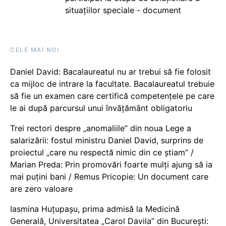
situațiilor speciale - document
CELE MAI NOI
Daniel David: Bacalaureatul nu ar trebui să fie folosit
ca mijloc de intrare la facultate. Bacalaureatul trebuie
să fie un examen care certifică competențele pe care
le ai după parcursul unui învățământ obligatoriu
Trei rectori despre „anomaliile” din noua Lege a
salarizării: fostul ministru Daniel David, surprins de
proiectul „care nu respectă nimic din ce știam” /
Marian Preda: Prin promovări foarte mulți ajung să ia
mai puțini bani / Remus Pricopie: Un document care
are zero valoare
Iasmina Huțupașu, prima admisă la Medicină
Generală, Universitatea „Carol Davila” din București: