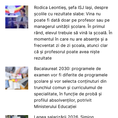
Rodica Leontieș, șefa ISJ Iași, despre
școlile cu rezultate slabe: Vina nu
poate fi dată doar pe profesor sau pe
managerul unității școlare. În primul
rând, elevul trebuie să vină la școală. În
momentul în care nu are absențe și a
frecventat zi de zi școala, atunci clar
că și profesorul poate avea niște
rezultate
Bacalaureat 2030: programele de
examen vor fi diferite de programele
școlare și vor selecta conținuturi din
trunchiul comun și curriculumul de
specialitate, în funcție de probă și
profilul absolvenților, potrivit
Ministerului Educației
Legea salarizării 2026. Simion