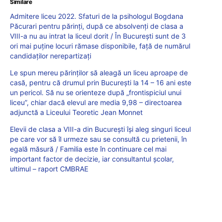
Similare
Admitere liceu 2022. Sfaturi de la psihologul Bogdana
Păcurari pentru părinți, după ce absolvenți de clasa a
VIII-a nu au intrat la liceul dorit / În București sunt de 3
ori mai puține locuri rămase disponibile, față de numărul
candidaților nerepartizați
Le spun mereu părinților să aleagă un liceu aproape de
casă, pentru că drumul prin București la 14 – 16 ani este
un pericol. Să nu se orienteze după „frontispiciul unui
liceu”, chiar dacă elevul are media 9,98 – directoarea
adjunctă a Liceului Teoretic Jean Monnet
Elevii de clasa a VIII-a din București își aleg singuri liceul
pe care vor să îl urmeze sau se consultă cu prietenii, în
egală măsură / Familia este în continuare cel mai
important factor de decizie, iar consultantul școlar,
ultimul – raport CMBRAE