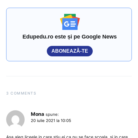
Edupedu.ro este și pe Google News
ABONEAZĂ-TE
3 COMMENTS
Mona
spune:
20 iulie 2021 la 10:05
Asa aleg liceele in care stiu ei ca nu se face scoala, si in care