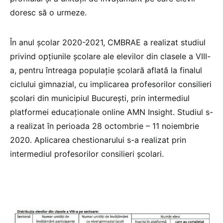
doresc să o urmeze.
În anul şcolar 2020-2021, CMBRAE a realizat studiul
privind opţiunile şcolare ale elevilor din clasele a VIII-
a, pentru întreaga populaţie şcolară aflată la finalul
ciclului gimnazial, cu implicarea profesorilor consilieri
şcolari din municipiul Bucureşti, prin intermediul
platformei educaționale online AMN Insight. Studiul s-
a realizat în perioada 28 octombrie – 11 noiembrie
2020. Aplicarea chestionarului s-a realizat prin
intermediul profesorilor consilieri şcolari.