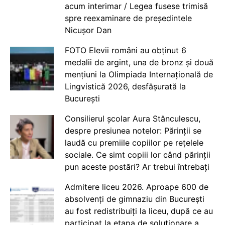
acum interimar / Legea fusese trimisă
spre reexaminare de președintele
Nicușor Dan
FOTO Elevii români au obținut 6
medalii de argint, una de bronz și două
mențiuni la Olimpiada Internațională de
Lingvistică 2026, desfășurată la
București
Consilierul școlar Aura Stănculescu,
despre presiunea notelor: Părinții se
laudă cu premiile copiilor pe rețelele
sociale. Ce simt copiii lor când părinții
pun aceste postări? Ar trebui întrebați
Admitere liceu 2026. Aproape 600 de
absolvenți de gimnaziu din București
au fost redistribuiți la liceu, după ce au
participat la etapa de soluționare a