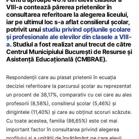
VIII-a contează părerea prietenilor în
consultarea referitoare la alegerea liceului,
iar pe ultimul loc s-a aflat consilierul școlar,
potrivit unui
studiu privind opțiunile școlare
și profesionale ale elevilor din clasele a VIII-
a
. Studiul a fost realizat anul trecut de către
Centrul Municipiului București de Resurse și
Asistență Educațională (CMBRAE).
Respondenții care au plasat prietenii în ecuația
deciziei referitoare la parcursul școlar au reprezentat
un procent de 38,17%, comparativ cu cei care au ales
profesorii (8,58%), consilierul școlar (5,46%) și
dirigintele (11,40%) și care au obținut scoruri scăzute.
Cu toate acestea, familia (86,65%) este cel mai
important factor în consultarea privind alegerea
profilului și a unității de învățământ pe care elevii