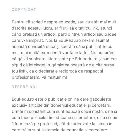
COPYRIGHT
Pentru că scrieți despre educație, sau cu atât mai mult
datorită acestui lucru, ar fi util să citați cu link, atunci
când preluați un articol, părți dintr-un articol sau o idee
care v-a inspirat. Noi, la EduPedu.ro ne-am asumat
această conduită etică și sperăm că și publicațiile cu
mult mai multă experiență vor face la fel. Ne bucurăm
că găsiți subiecte interesante pe Edupedu.ro și suntem
siguri că înțelegeți rugămintea noastră de a cita sursa
(cu link), ca o declarație reciprocă de respect și
profesionalism. Vă mulțumim!
DESPRE NOI
EduPedu.ro este o publicație online care găzduiește
exclusiv articole din domeniul educației și cercetării.
Urmărim constant cum sunt educați copiii noștri, cine și
cum face politicile din educație și cercetare, cine și cum
îi formează pe profesori, cât de adecvate la lumea în
care trăim sunt sistemele de educație și cercetare.