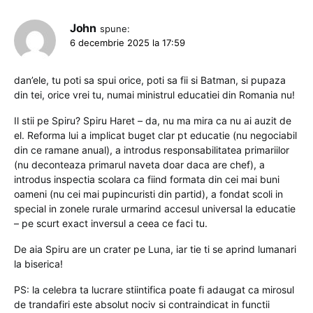
John
spune:
6 decembrie 2025 la 17:59
dan’ele, tu poti sa spui orice, poti sa fii si Batman, si pupaza
din tei, orice vrei tu, numai ministrul educatiei din Romania nu!
Il stii pe Spiru? Spiru Haret – da, nu ma mira ca nu ai auzit de
el. Reforma lui a implicat buget clar pt educatie (nu negociabil
din ce ramane anual), a introdus responsabilitatea primariilor
(nu deconteaza primarul naveta doar daca are chef), a
introdus inspectia scolara ca fiind formata din cei mai buni
oameni (nu cei mai pupincuristi din partid), a fondat scoli in
special in zonele rurale urmarind accesul universal la educatie
– pe scurt exact inversul a ceea ce faci tu.
De aia Spiru are un crater pe Luna, iar tie ti se aprind lumanari
la biserica!
PS: la celebra ta lucrare stiintifica poate fi adaugat ca mirosul
de trandafiri este absolut nociv si contraindicat in functii