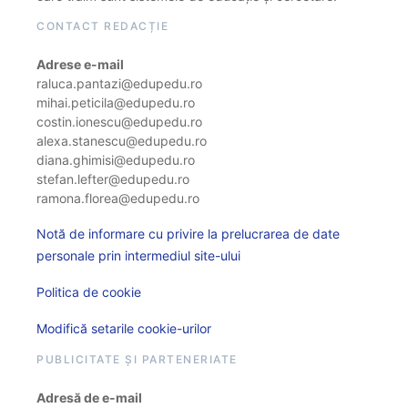
CONTACT REDACȚIE
Adrese e-mail
raluca.pantazi@edupedu.ro
mihai.peticila@edupedu.ro
costin.ionescu@edupedu.ro
alexa.stanescu@edupedu.ro
diana.ghimisi@edupedu.ro
stefan.lefter@edupedu.ro
ramona.florea@edupedu.ro
Notă de informare cu privire la prelucrarea de date
personale prin intermediul site-ului
Politica de cookie
Modifică setarile cookie-urilor
PUBLICITATE ȘI PARTENERIATE
Adresă de e-mail