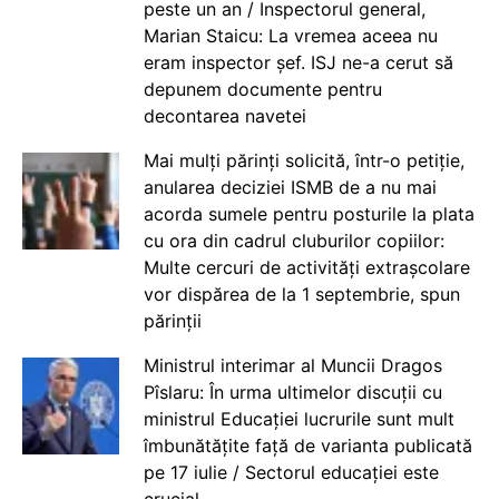
peste un an / Inspectorul general,
Marian Staicu: La vremea aceea nu
eram inspector șef. ISJ ne-a cerut să
depunem documente pentru
decontarea navetei
Mai mulți părinți solicită, într-o petiție,
anularea deciziei ISMB de a nu mai
acorda sumele pentru posturile la plata
cu ora din cadrul cluburilor copiilor:
Multe cercuri de activități extrașcolare
vor dispărea de la 1 septembrie, spun
părinții
Ministrul interimar al Muncii Dragos
Pîslaru: În urma ultimelor discuții cu
ministrul Educației lucrurile sunt mult
îmbunătățite față de varianta publicată
pe 17 iulie / Sectorul educației este
crucial