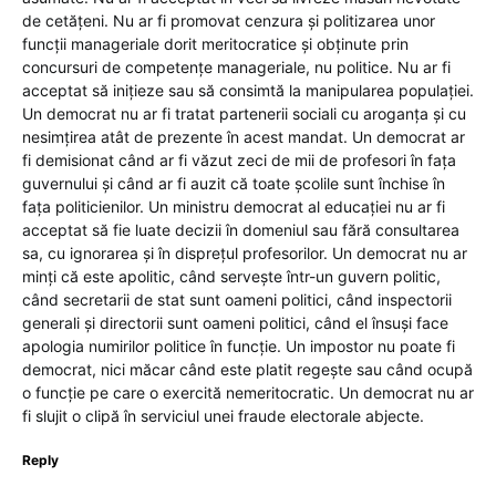
de cetățeni. Nu ar fi promovat cenzura și politizarea unor
funcții manageriale dorit meritocratice și obținute prin
concursuri de competențe manageriale, nu politice. Nu ar fi
acceptat să inițieze sau să consimtă la manipularea populației.
Un democrat nu ar fi tratat partenerii sociali cu aroganța și cu
nesimțirea atât de prezente în acest mandat. Un democrat ar
fi demisionat când ar fi văzut zeci de mii de profesori în fața
guvernului și când ar fi auzit că toate școlile sunt închise în
fața politicienilor. Un ministru democrat al educației nu ar fi
acceptat să fie luate decizii în domeniul sau fără consultarea
sa, cu ignorarea și în disprețul profesorilor. Un democrat nu ar
minți că este apolitic, când servește într-un guvern politic,
când secretarii de stat sunt oameni politici, când inspectorii
generali și directorii sunt oameni politici, când el însuși face
apologia numirilor politice în funcție. Un impostor nu poate fi
democrat, nici măcar când este platit regește sau când ocupă
o funcție pe care o exercită nemeritocratic. Un democrat nu ar
fi slujit o clipă în serviciul unei fraude electorale abjecte.
Reply