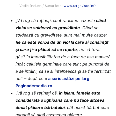
Vasile Raduca / Sursa foto:
www.targoviste.info
„
Vă rog să rețineți, sunt rarisime cazurile
când
violul se soldează cu graviditate
. Când se
soldează cu graviditate, sunt mai multe cauze:
fie că este vorba de un viol la care ai consimțit
și care ți-a plăcut să se repete
, fie că te-ai
găsit în imposibilitatea de a face de așa manieră
încât celulele germinale care sunt pe punctul de
a se întâlni, să se și întâlnească și să fie fertilizat
oul”
– după cum
a scris astăzi pe larg
Paginademedia.ro
.
„
Vă rog să rețineți că,
în Islam, femeia este
considerată o lighioană
care nu face altceva
decât plăcere bărbatului
, cât acest bărbat este
capabil să aibă asemenea plăcere
„.