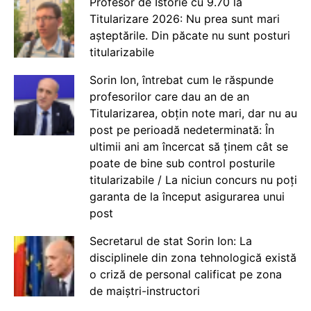
Profesor de Istorie cu 9.70 la
Titularizare 2026: Nu prea sunt mari
așteptările. Din păcate nu sunt posturi
titularizabile
Sorin Ion, întrebat cum le răspunde
profesorilor care dau an de an
Titularizarea, obțin note mari, dar nu au
post pe perioadă nedeterminată: În
ultimii ani am încercat să ținem cât se
poate de bine sub control posturile
titularizabile / La niciun concurs nu poți
garanta de la început asigurarea unui
post
Secretarul de stat Sorin Ion: La
disciplinele din zona tehnologică există
o criză de personal calificat pe zona
de maiștri-instructori