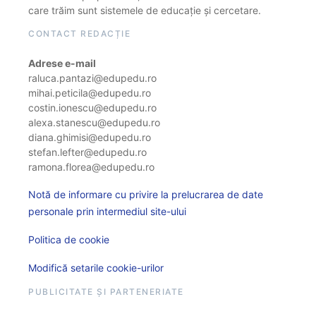
care trăim sunt sistemele de educație și cercetare.
CONTACT REDACȚIE
Adrese e-mail
raluca.pantazi@edupedu.ro
mihai.peticila@edupedu.ro
costin.ionescu@edupedu.ro
alexa.stanescu@edupedu.ro
diana.ghimisi@edupedu.ro
stefan.lefter@edupedu.ro
ramona.florea@edupedu.ro
Notă de informare cu privire la prelucrarea de date
personale prin intermediul site-ului
Politica de cookie
Modifică setarile cookie-urilor
PUBLICITATE ȘI PARTENERIATE