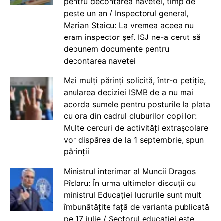
pentru decontarea navetei, timp de
peste un an / Inspectorul general,
Marian Staicu: La vremea aceea nu
eram inspector șef. ISJ ne-a cerut să
depunem documente pentru
decontarea navetei
Mai mulți părinți solicită, într-o petiție,
anularea deciziei ISMB de a nu mai
acorda sumele pentru posturile la plata
cu ora din cadrul cluburilor copiilor:
Multe cercuri de activități extrașcolare
vor dispărea de la 1 septembrie, spun
părinții
Ministrul interimar al Muncii Dragos
Pîslaru: În urma ultimelor discuții cu
ministrul Educației lucrurile sunt mult
îmbunătățite față de varianta publicată
pe 17 iulie / Sectorul educației este