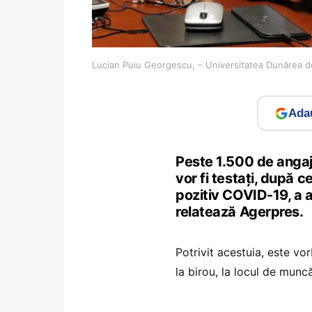
Lucian Puiu Georgescu, – Universitatea Dunărea d
Adau
Peste 1.500 de angaja
vor fi testaţi, după c
pozitiv COVID-19, a a
relatează Agerpres.
Potrivit acestuia, este vo
la birou, la locul de muncă