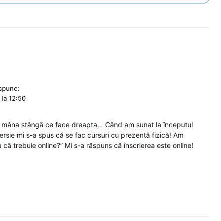
spune:
 la 12:50
tie mâna stângă ce face dreapta… Când am sunat la începutul
versie mi s-a spus că se fac cursuri cu prezentă fizică! Am
u că trebuie online?” Mi s-a răspuns că înscrierea este online!