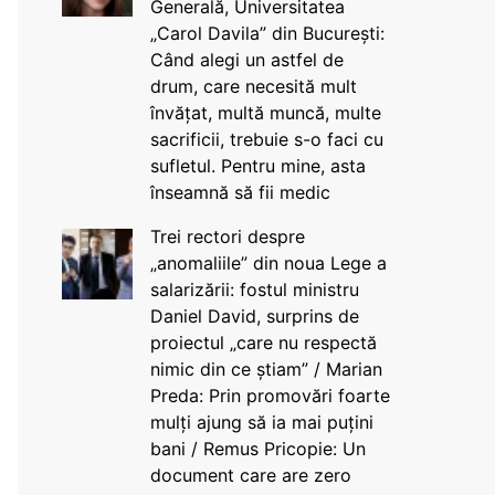
Generală, Universitatea
„Carol Davila” din București:
Când alegi un astfel de
drum, care necesită mult
învățat, multă muncă, multe
sacrificii, trebuie s-o faci cu
sufletul. Pentru mine, asta
înseamnă să fii medic
Trei rectori despre
„anomaliile” din noua Lege a
salarizării: fostul ministru
Daniel David, surprins de
proiectul „care nu respectă
nimic din ce știam” / Marian
Preda: Prin promovări foarte
mulți ajung să ia mai puțini
bani / Remus Pricopie: Un
document care are zero