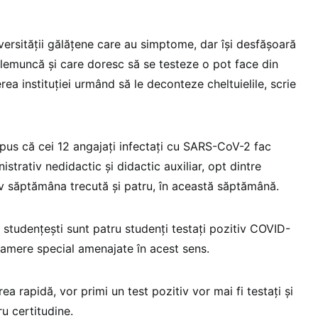
niversităţii gălăţene care au simptome, dar îşi desfăşoară
elemuncă şi care doresc să se testeze o pot face din
rea instituţiei urmând să le deconteze cheltuielile, scrie
us că cei 12 angajaţi infectaţi cu SARS-CoV-2 fac
strativ nedidactic şi didactic auxiliar, opt dintre
tiv săptămâna trecută şi patru, în această săptămână.
studenţeşti sunt patru studenţi testaţi pozitiv COVID-
 camere special amenajate în acest sens.
ea rapidă, vor primi un test pozitiv vor mai fi testaţi şi
ru certitudine.