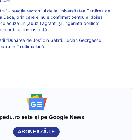
duceri
tru” – reacția rectorului de la Universitatea Dunărea de
a Deca, prin care el nu e confirmat pentru al doilea
 acuză un „abuz flagrant” și „ingerință politică”,
a ordinului în instanță
ății “Dunărea de Jos” din Galați, Lucian Georgescu,
patru ori în ultima lună
pedu.ro este și pe Google News
ABONEAZĂ-TE