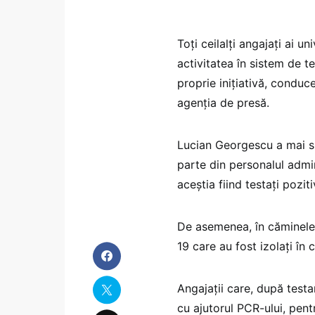
Toţi ceilalţi angajaţi ai u
activitatea în sistem de t
proprie iniţiativă, conduce
agenția de presă.
Lucian Georgescu a mai sp
parte din personalul admini
aceştia fiind testaţi pozi
De asemenea, în căminele 
19 care au fost izolaţi în
Angajaţii care, după testar
cu ajutorul PCR-ului, pent