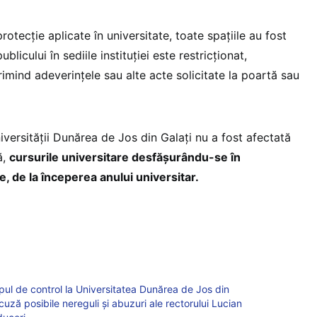
otecţie aplicate în universitate, toate spaţiile au fost
blicului în sediile instituţiei este restricţionat,
rimind adeverinţele sau alte acte solicitate la poartă sau
iversităţii Dunărea de Jos din Galaţi nu a fost afectată
ă,
cursurile universitare desfăşurându-se în
e, de la începerea anului universitar.
orpul de control la Universitatea Dunărea de Jos din
cuză posibile nereguli și abuzuri ale rectorului Lucian