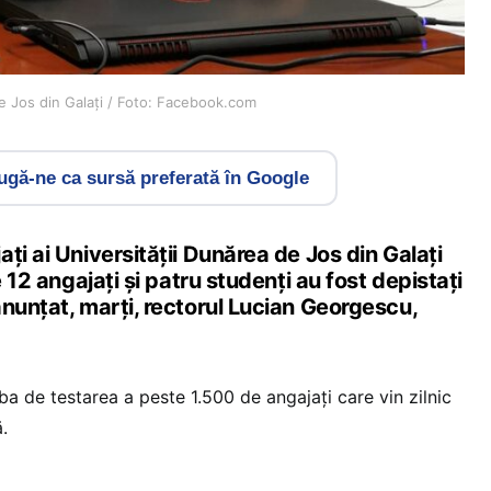
e Jos din Galați / Foto: Facebook.com
gă-ne ca sursă preferată în Google
ţi ai Universităţii Dunărea de Jos din Galaţi
e 12 angajaţi şi patru studenţi au fost depistaţi
nunțat, marţi, rectorul Lucian Georgescu,
rba de testarea a peste 1.500 de angajaţi care vin zilnic
.