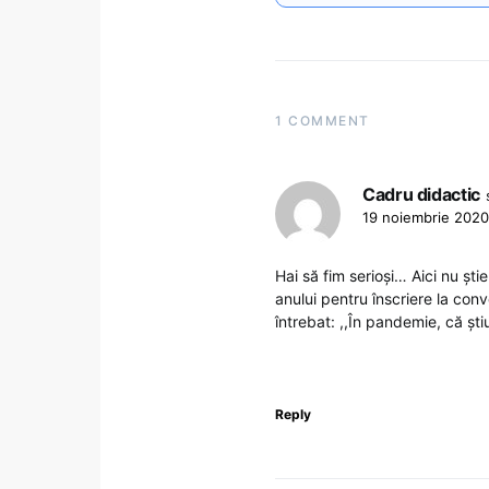
1 COMMENT
Cadru didactic
19 noiembrie 2020
Hai să fim serioși… Aici nu ș
anului pentru înscriere la con
întrebat: ,,În pandemie, că ști
Reply