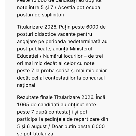
Peste 10.600 de candidați au obținut
note între 5 și 7 / Aceștia pot ocupa
posturi de suplinitori
Titularizare 2026. Puțin peste 6000 de
posturi didactice vacante pentru
angajare pe perioadă nedeterminată au
post publicate, anunță Ministerul
Educației / Numărul locurilor – de trei
ori mai mic decât al celor cu note
peste 7 la proba scrisă și mai mic chiar
decât cel al contestațiilor la concursul
național
Rezultate finale Titularizare 2026. Încă
1.065 de candidați au obținut note
peste 7 după contestații și pot
participa la ședințele de repartizare din
5 și 6 august / Doar puțin peste 6.000
se pot titulariza