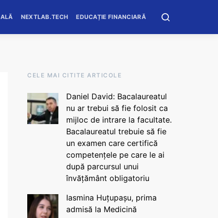
OALĂ
NEXTLAB.TECH
EDUCAȚIE FINANCIARĂ
CELE MAI CITITE ARTICOLE
Daniel David: Bacalaureatul
nu ar trebui să fie folosit ca
mijloc de intrare la facultate.
Bacalaureatul trebuie să fie
un examen care certifică
competențele pe care le ai
după parcursul unui
învățământ obligatoriu
Iasmina Huțupașu, prima
admisă la Medicină