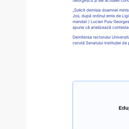
Georgescu și ale actualei con
„Solicit demisia doamnei minis
Jos, după ordinul emis de Ligi
mandat / Lucian Puiu Georgescu
spune că analizează contestare
Demiterea rectorului Universit
cerută Senatului instituției de 
Edu