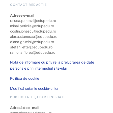
CONTACT REDACȚIE
Adrese e-mail
raluca.pantazi@edupedu.ro
mihai.peticila@edupedu.ro
costin.ionescu@edupedu.ro
alexa.stanescu@edupedu.ro
diana.ghimisi@edupedu.ro
stefan.lefter@edupedu.ro
ramona.florea@edupedu.ro
Notă de informare cu privire la prelucrarea de date
personale prin intermediul site-ului
Politica de cookie
Modifică setarile cookie-urilor
PUBLICITATE ȘI PARTENERIATE
Adresă de e-mail
comunicare@edupedu.ro