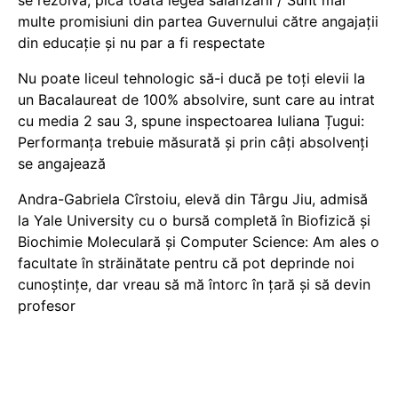
se rezolvă, pică toată legea salarizării / Sunt mai
multe promisiuni din partea Guvernului către angajații
din educație și nu par a fi respectate
Nu poate liceul tehnologic să-i ducă pe toți elevii la
un Bacalaureat de 100% absolvire, sunt care au intrat
cu media 2 sau 3, spune inspectoarea Iuliana Țugui:
Performanța trebuie măsurată și prin câți absolvenți
se angajează
Andra-Gabriela Cîrstoiu, elevă din Târgu Jiu, admisă
la Yale University cu o bursă completă în Biofizică și
Biochimie Moleculară și Computer Science: Am ales o
facultate în străinătate pentru că pot deprinde noi
cunoștințe, dar vreau să mă întorc în țară și să devin
profesor