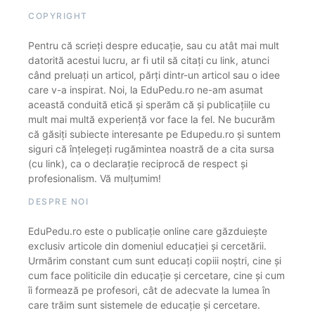
COPYRIGHT
Pentru că scrieți despre educație, sau cu atât mai mult
datorită acestui lucru, ar fi util să citați cu link, atunci
când preluați un articol, părți dintr-un articol sau o idee
care v-a inspirat. Noi, la EduPedu.ro ne-am asumat
această conduită etică și sperăm că și publicațiile cu
mult mai multă experiență vor face la fel. Ne bucurăm
că găsiți subiecte interesante pe Edupedu.ro și suntem
siguri că înțelegeți rugămintea noastră de a cita sursa
(cu link), ca o declarație reciprocă de respect și
profesionalism. Vă mulțumim!
DESPRE NOI
EduPedu.ro este o publicație online care găzduiește
exclusiv articole din domeniul educației și cercetării.
Urmărim constant cum sunt educați copiii noștri, cine și
cum face politicile din educație și cercetare, cine și cum
îi formează pe profesori, cât de adecvate la lumea în
care trăim sunt sistemele de educație și cercetare.