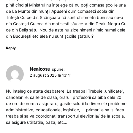
pină cînd și Ministrul nu înțelege că nu poți comasa școlile una
de La Munte din munții Apuseni cum comasezi școla din
Trifești Cu ce din Scărișoara că sunt chilometri buni sau ce-a
din Costești Cu cea din matisesti său ce-a din Dealu Negru Cu
ce din Beliș sătul Nou de aste nu zice nimeni nimic numai cele
din București etc alea nu sunt școlile ștatului?
Reply
Nealcosu
spune:
2 august 2025 la 13:41
Nu inteleg ce atata dezbatere! La treaba! Trebuie „unificate”,
cancelariile, salile de clasa, orarul, profesorii sa aiba cele 20
de ore de norma asigurate, gasite solutii la diversele probleme
administrative, educationale, logistice,…. primariile sa isi faca
treaba si sa va coordonati transportul elevilor la/ de la scoala,
sa asigure utilitatile, paza, etc….