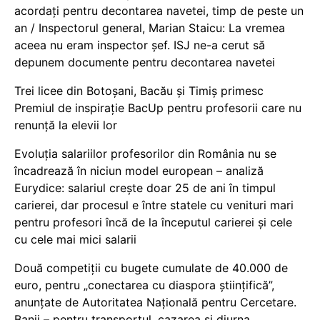
acordați pentru decontarea navetei, timp de peste un
an / Inspectorul general, Marian Staicu: La vremea
aceea nu eram inspector șef. ISJ ne-a cerut să
depunem documente pentru decontarea navetei
Trei licee din Botoșani, Bacău și Timiș primesc
Premiul de inspirație BacUp pentru profesorii care nu
renunță la elevii lor
Evoluția salariilor profesorilor din România nu se
încadrează în niciun model european – analiză
Eurydice: salariul crește doar 25 de ani în timpul
carierei, dar procesul e între statele cu venituri mari
pentru profesori încă de la începutul carierei și cele
cu cele mai mici salarii
Două competiții cu bugete cumulate de 40.000 de
euro, pentru „conectarea cu diaspora științifică”,
anunțate de Autoritatea Națională pentru Cercetare.
Banii – pentru transportul, cazarea și diurna