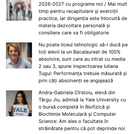
2026-2027 cu programe noi / Mai mult
timp pentru recapitulare și exerciții
practice, iar dirigenția este înlocuită de
materia dezvoltare personală și
consiliere care va fi obligatorie
Nu poate liceul tehnologic să-i ducă pe
toți elevii la un Bacalaureat de 100%
absolvire, sunt care au intrat cu media
2 sau 3, spune inspectoarea Iuliana
Țugui: Performanța trebuie măsurată și
prin câți absolvenți se angajează
Andra-Gabriela Cîrstoiu, elevă din
Târgu Jiu, admisă la Yale University cu
o bursă completă în Biofizică și
Biochimie Moleculară și Computer
Science: Am ales o facultate în
străinătate pentru că pot deprinde noi