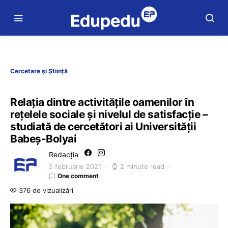
Cercetare și Știință
Relația dintre activitățile oamenilor în
rețelele sociale și nivelul de satisfacție –
studiată de cercetători ai Universității
Babeș-Bolyai
Redacția
5 februarie 2021
2 minute read
One comment
376 de vizualizări