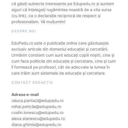
că găsiți subiecte interesante pe Edupedu.ro și suntem
siguri că înțelegeți rugămintea noastră de a cita sursa
(cu link), ca o declarație reciprocă de respect și
profesionalism. Vă mulțumim!
DESPRE NOI
EduPedu.ro este o publicație online care găzduiește
exclusiv articole din domeniul educației și cercetării.
Urmărim constant cum sunt educați copiii noștri, cine și
cum face politicile din educație și cercetare, cine și cum
îi formează pe profesori, cât de adecvate la lumea în
care trăim sunt sistemele de educație și cercetare.
CONTACT REDACȚIE
Adrese e-mail
raluca.pantazi@edupedu.ro
mihai.peticila@edupedu.ro
costin.ionescu@edupedu.ro
alexa.stanescu@edupedu.ro
diana.ghimisi@edupedu.ro