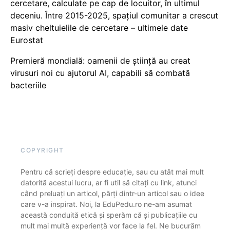
cercetare, calculate pe cap de locuitor, în ultimul
deceniu. Între 2015-2025, spațiul comunitar a crescut
masiv cheltuielile de cercetare – ultimele date
Eurostat
Premieră mondială: oamenii de știință au creat
virusuri noi cu ajutorul AI, capabili să combată
bacteriile
COPYRIGHT
Pentru că scrieți despre educație, sau cu atât mai mult
datorită acestui lucru, ar fi util să citați cu link, atunci
când preluați un articol, părți dintr-un articol sau o idee
care v-a inspirat. Noi, la EduPedu.ro ne-am asumat
această conduită etică și sperăm că și publicațiile cu
mult mai multă experiență vor face la fel. Ne bucurăm