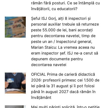
rămân fără posturi. Ce se întâmplă cu
învățătorii, cu educatorii?
Șeful ISJ Gorj, alți 8 inspectori și
personal auxiliar trebuie să returneze
peste 55.000 de lei, bani acordați
pentru decontarea navetei, timp de
peste un an / Inspectorul general,
Marian Staicu: La vremea aceea nu
eram inspector șef. ISJ ne-a cerut să
depunem documente pentru
decontarea navetei
OFICIAL Prima de carieră didactică
2026: profesorii primesc cei 1.500 de
lei până la 31 august și îi pot folosi
până în august 2027 dacă rămân în
învățământ
Mai mulți părinți solicită, într-o petiție,