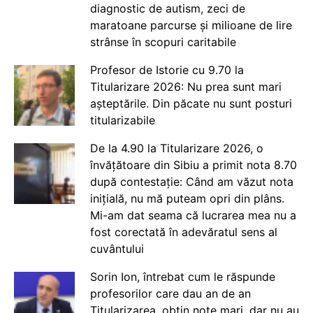
diagnostic de autism, zeci de
maratoane parcurse și milioane de lire
strânse în scopuri caritabile
Profesor de Istorie cu 9.70 la
Titularizare 2026: Nu prea sunt mari
așteptările. Din păcate nu sunt posturi
titularizabile
De la 4.90 la Titularizare 2026, o
învățătoare din Sibiu a primit nota 8.70
după contestație: Când am văzut nota
inițială, nu mă puteam opri din plâns.
Mi-am dat seama că lucrarea mea nu a
fost corectată în adevăratul sens al
cuvântului
Sorin Ion, întrebat cum le răspunde
profesorilor care dau an de an
Titularizarea, obțin note mari, dar nu au