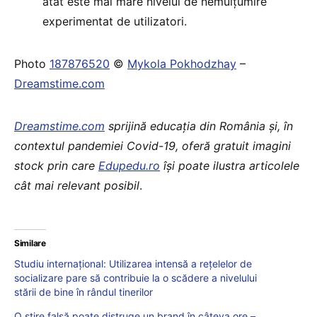
atât este mai mare nivelul de nemulțumire
experimentat de utilizatori.
Photo
187876520
©
Mykola Pokhodzhay
–
Dreamstime.com
Dreamstime.com
sprijină educaţia din România şi, în
contextul pandemiei Covid-19, oferă gratuit imagini
stock prin care
Edupedu.ro
îşi poate ilustra articolele
cât mai relevant posibil
.
Similare
Studiu internațional: Utilizarea intensă a reţelelor de
socializare pare să contribuie la o scădere a nivelului
stării de bine în rândul tinerilor
O știre falsă poate distruge un brand în câteva ore –