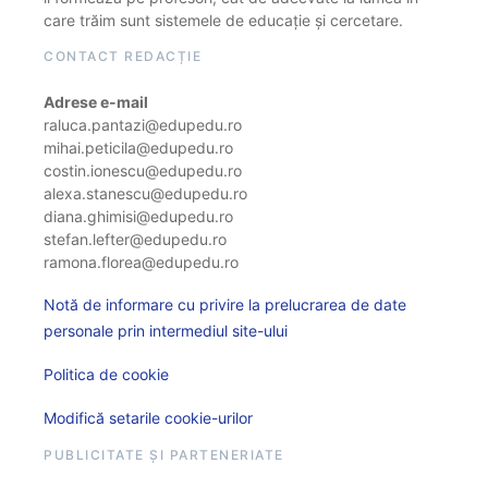
care trăim sunt sistemele de educație și cercetare.
CONTACT REDACȚIE
Adrese e-mail
raluca.pantazi@edupedu.ro
mihai.peticila@edupedu.ro
costin.ionescu@edupedu.ro
alexa.stanescu@edupedu.ro
diana.ghimisi@edupedu.ro
stefan.lefter@edupedu.ro
ramona.florea@edupedu.ro
Notă de informare cu privire la prelucrarea de date
personale prin intermediul site-ului
Politica de cookie
Modifică setarile cookie-urilor
PUBLICITATE ȘI PARTENERIATE