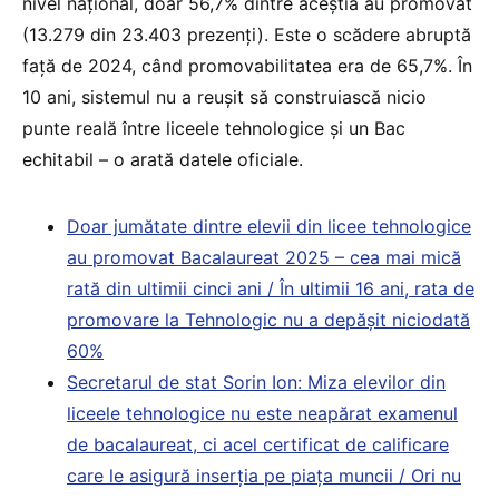
nivel național, doar 56,7% dintre aceștia au promovat
(13.279 din 23.403 prezenți). Este o scădere abruptă
față de 2024, când promovabilitatea era de 65,7%. În
10 ani, sistemul nu a reușit să construiască nicio
punte reală între liceele tehnologice și un Bac
echitabil – o arată datele oficiale.
Doar jumătate dintre elevii din licee tehnologice
au promovat Bacalaureat 2025 – cea mai mică
rată din ultimii cinci ani / În ultimii 16 ani, rata de
promovare la Tehnologic nu a depășit niciodată
60%
Secretarul de stat Sorin Ion: Miza elevilor din
liceele tehnologice nu este neapărat examenul
de bacalaureat, ci acel certificat de calificare
care le asigură inserția pe piața muncii / Ori nu