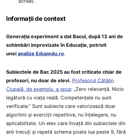
scrise).
Informații de context
Generația experiment a dat Bacul, după 13 ani de
schimbări improvizate în Educație, potrivit
unei
analize
Edupedu.ro
.
Subiectele de Bac 2025 au fost criticate chiar de
profesori, nu doar de elevi.
Profesorul Cătălin
Ciupală, de exemplu, a spus
: „Zero relevanță. Nicio
legătură cu viața reală. Competențele nu sunt
verificate.” Sunt subiecte care valorizează doar
algoritmi și exerciții repetitive, nu înțelegere, nu
aplicabilitate. Un elev care învață din subiectele din
anii trecuți și repetă schema poate lua peste 9, fără