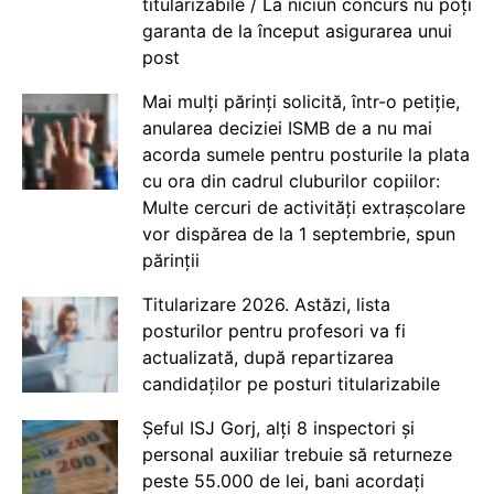
titularizabile / La niciun concurs nu poți
garanta de la început asigurarea unui
post
Mai mulți părinți solicită, într-o petiție,
anularea deciziei ISMB de a nu mai
acorda sumele pentru posturile la plata
cu ora din cadrul cluburilor copiilor:
Multe cercuri de activități extrașcolare
vor dispărea de la 1 septembrie, spun
părinții
Titularizare 2026. Astăzi, lista
posturilor pentru profesori va fi
actualizată, după repartizarea
candidaților pe posturi titularizabile
Șeful ISJ Gorj, alți 8 inspectori și
personal auxiliar trebuie să returneze
peste 55.000 de lei, bani acordați