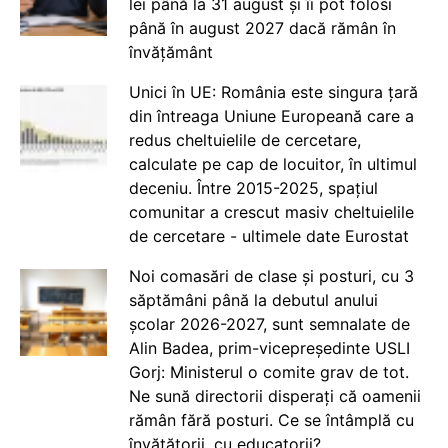
lei până la 31 august și îi pot folosi
până în august 2027 dacă rămân în
învățământ
Unici în UE: România este singura țară
din întreaga Uniune Europeană care a
redus cheltuielile de cercetare,
calculate pe cap de locuitor, în ultimul
deceniu. Între 2015-2025, spațiul
comunitar a crescut masiv cheltuielile
de cercetare - ultimele date Eurostat
Noi comasări de clase și posturi, cu 3
săptămâni până la debutul anului
școlar 2026-2027, sunt semnalate de
Alin Badea, prim-vicepreședinte USLI
Gorj: Ministerul o comite grav de tot.
Ne sună directorii disperați că oamenii
rămân fără posturi. Ce se întâmplă cu
învățătorii, cu educatorii?