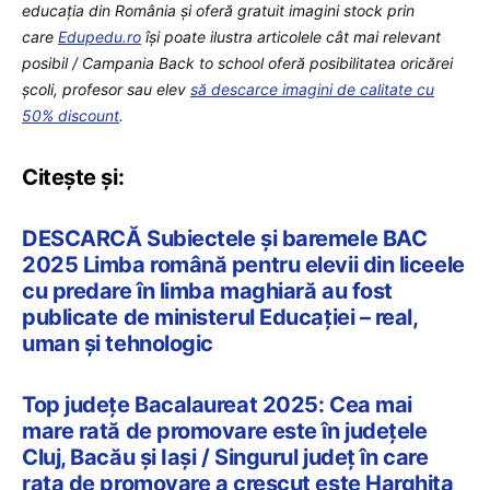
educaţia din România şi oferă gratuit imagini stock prin
care
Edupedu.ro
îşi poate ilustra articolele cât mai relevant
posibil / Campania Back to school oferă posibilitatea oricărei
școli, profesor sau elev
să descarce imagini de calitate cu
50% discount
.
Citește și:
DESCARCĂ Subiectele și baremele BAC
2025 Limba română pentru elevii din liceele
cu predare în limba maghiară au fost
publicate de ministerul Educației – real,
uman și tehnologic
Top județe Bacalaureat 2025: Cea mai
mare rată de promovare este în județele
Cluj, Bacău și Iași / Singurul județ în care
rata de promovare a crescut este Harghita