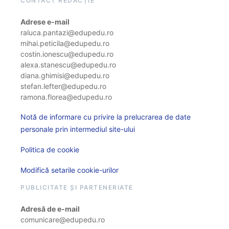
CONTACT REDACȚIE
Adrese e-mail
raluca.pantazi@edupedu.ro
mihai.peticila@edupedu.ro
costin.ionescu@edupedu.ro
alexa.stanescu@edupedu.ro
diana.ghimisi@edupedu.ro
stefan.lefter@edupedu.ro
ramona.florea@edupedu.ro
Notă de informare cu privire la prelucrarea de date
personale prin intermediul site-ului
Politica de cookie
Modifică setarile cookie-urilor
PUBLICITATE ȘI PARTENERIATE
Adresă de e-mail
comunicare@edupedu.ro