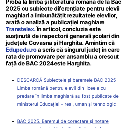
Proba la limba și literatura română de la Bac
2025 cu subiecte diferențiate pentru elevii
maghiari a îmbunătățit rezultatele elevilor,
arată o analiză a publicației maghiare
Transtelex.
În articol, concluzia este
susținută de inspectorii generali școlari din
județele Covasna și Harghita. Amintim că
Edupedu.ro
a scris că singurul județ în care
rata de promovare per ansamblu a crescut
față de BAC 2024este Harghita.
DESCARCĂ Subiectele și baremele BAC 2025
Limba română pentru elevii din liceele cu
predare în limba maghiară au fost publicate de
ministerul Educației – real, uman și tehnologic
BAC 2025. Baremul de corectare și notare