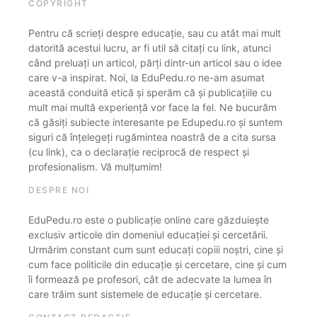
COPYRIGHT
Pentru că scrieți despre educație, sau cu atât mai mult
datorită acestui lucru, ar fi util să citați cu link, atunci
când preluați un articol, părți dintr-un articol sau o idee
care v-a inspirat. Noi, la EduPedu.ro ne-am asumat
această conduită etică și sperăm că și publicațiile cu
mult mai multă experiență vor face la fel. Ne bucurăm
că găsiți subiecte interesante pe Edupedu.ro și suntem
siguri că înțelegeți rugămintea noastră de a cita sursa
(cu link), ca o declarație reciprocă de respect și
profesionalism. Vă mulțumim!
DESPRE NOI
EduPedu.ro este o publicație online care găzduiește
exclusiv articole din domeniul educației și cercetării.
Urmărim constant cum sunt educați copiii noștri, cine și
cum face politicile din educație și cercetare, cine și cum
îi formează pe profesori, cât de adecvate la lumea în
care trăim sunt sistemele de educație și cercetare.