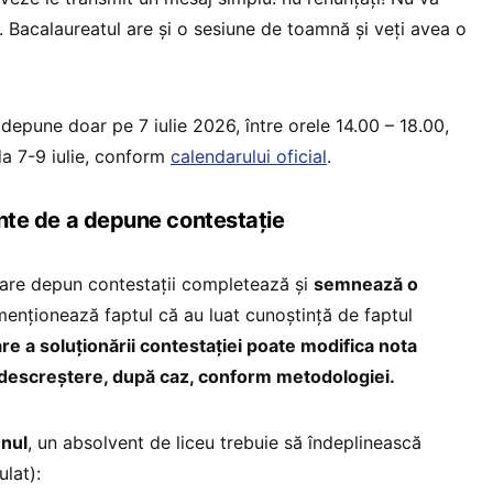
. Bacalaureatul are și o sesiune de toamnă și veți avea o
depune doar pe 7 iulie 2026, între orele 14.00 – 18.00,
ada 7-9 iulie, conform
calendarului oficial
.
ainte de a depune contestație
 care depun contestații completează și
semnează o
menționează faptul că au luat cunoștință de faptul
e a soluționării contestației poate modifica nota
u descreștere, după caz, conform metodologiei.
nul
, un absolvent de liceu trebuie să îndeplinească
lat):