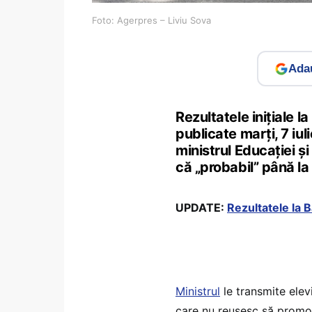
Foto: Agerpres – Liviu Sova
Adau
Rezultatele inițiale l
publicate marți, 7 iuli
ministrul Educației și
că „probabil” până la 
UPDATE:
Rezultatele la 
Ministrul
le transmite ele
care nu reușesc să promov