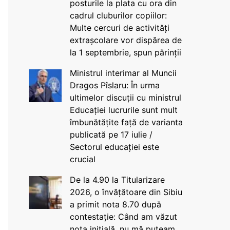
posturile la plata cu ora din
cadrul cluburilor copiilor:
Multe cercuri de activități
extrașcolare vor dispărea de
la 1 septembrie, spun părinții
Ministrul interimar al Muncii
Dragos Pîslaru: În urma
ultimelor discuții cu ministrul
Educației lucrurile sunt mult
îmbunătățite față de varianta
publicată pe 17 iulie /
Sectorul educației este
crucial
De la 4.90 la Titularizare
2026, o învățătoare din Sibiu
a primit nota 8.70 după
contestație: Când am văzut
nota inițială, nu mă puteam