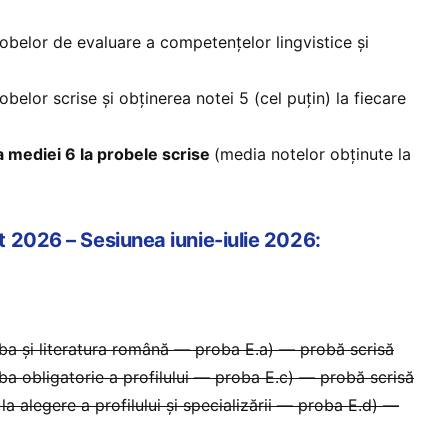
robelor de evaluare a competențelor lingvistice și
obelor scrise și obținerea notei 5 (cel puțin) la fiecare
a mediei 6 la probele scrise
(media notelor obținute la
 2026 – Sesiunea iunie-iulie 2026:
ba și literatura română — proba E.a) — probă scrisă
a obligatorie a profilului — proba E.c) — probă scrisă
la alegere a profilului și specializării — proba E.d) —