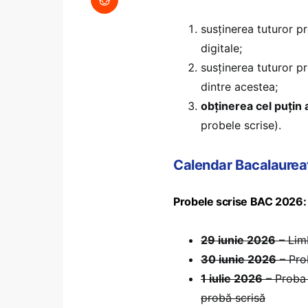
susținerea tuturor p
digitale;
susținerea tuturor pr
dintre acestea;
obținerea cel puțin 
probele scrise).
Calendar Bacalaureat
Probele scrise BAC 2026:
29 iunie 2026
– Lim
30 iunie 2026
– Prob
1 iulie 2026
– Proba 
probă scrisă