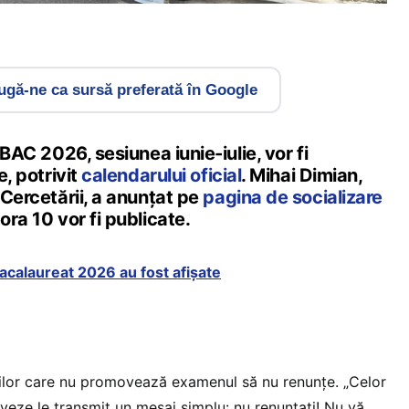
gă-ne ca sursă preferată în Google
a BAC 2026, sesiunea iunie-iulie, vor fi
e, potrivit
calendarului oficial
. Mihai Dimian,
 Cercetării, a anunțat pe
pagina de socializare
ora 10 vor fi publicate.
Bacalaureat 2026 au fost afișate
vilor care nu promovează examenul să nu renunțe. „Celor
eze le transmit un mesaj simplu: nu renunțați! Nu vă