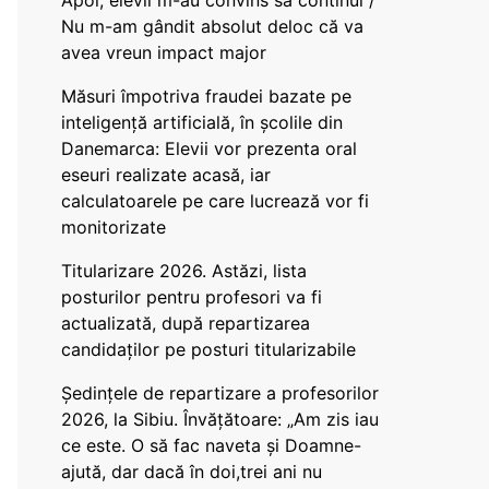
Apoi, elevii m-au convins să continui /
Nu m-am gândit absolut deloc că va
avea vreun impact major
Măsuri împotriva fraudei bazate pe
inteligență artificială, în școlile din
Danemarca: Elevii vor prezenta oral
eseuri realizate acasă, iar
calculatoarele pe care lucrează vor fi
monitorizate
Titularizare 2026. Astăzi, lista
posturilor pentru profesori va fi
actualizată, după repartizarea
candidaților pe posturi titularizabile
Ședințele de repartizare a profesorilor
2026, la Sibiu. Învățătoare: „Am zis iau
ce este. O să fac naveta și Doamne-
ajută, dar dacă în doi,trei ani nu