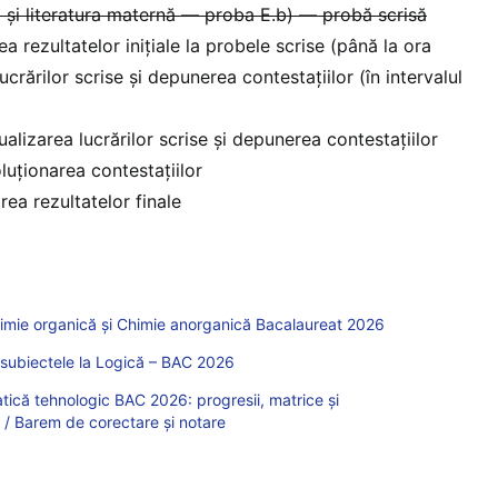
și literatura maternă — proba E.b) — probă scrisă
ea rezultatelor inițiale la probele scrise (până la ora
ucrărilor scrise și depunerea contestațiilor (în intervalul
alizarea lucrărilor scrise și depunerea contestațiilor
luționarea contestațiilor
rea rezultatelor finale
mie organică și Chimie anorganică Bacalaureat 2026
subiectele la Logică – BAC 2026
ică tehnologic BAC 2026: progresii, matrice și
e / Barem de corectare și notare