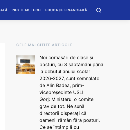
OALĂ
NEXTLAB.TECH
EDUCAȚIE FINANCIARĂ
CELE MAI CITITE ARTICOLE
Noi comasări de clase și
posturi, cu 3 săptămâni până
la debutul anului școlar
2026-2027, sunt semnalate
de Alin Badea, prim-
vicepreședinte USLI
Gorj: Ministerul o comite
grav de tot. Ne sună
directorii disperați că
oamenii rămân fără posturi.
Ce se întâmplă cu