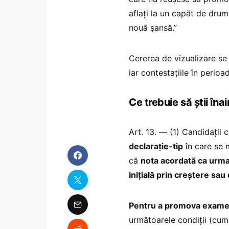
aflați la un capăt de drum
nouă șansă.”
Cererea de vizualizare se 
iar contestațiile în perio
Ce trebuie să știi în
Art. 13. — (1) Candidații
declarație-tip
în care se 
că
nota acordată ca urmar
inițială prin creștere sa
Pentru a promova exame
următoarele condiții (cumu