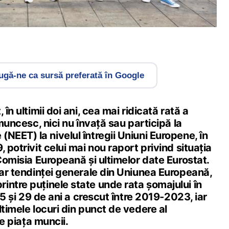
gă-ne ca sursă preferată în Google
 în ultimii doi ani, cea mai ridicată rată a
 muncesc, nici nu învață sau participă la
NEET) la nivelul întregii Uniuni Europene, în
 potrivit celui mai nou raport privind situația
 Comisia Europeană și ultimelor date Eurostat.
rar tendinței generale din Uniunea Europeană,
intre puținele state unde rata șomajului în
 15 și 29 de ani a crescut între 2019-2023, iar
ltimele locuri din punct de vedere al
pe piața muncii.