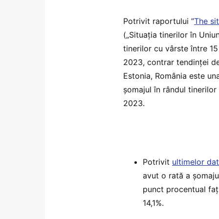
Potrivit raportului ”
The si
(„Situația tinerilor în Un
tinerilor cu vârste între 1
2023, contrar tendinței de
Estonia, România este una
șomajul în rândul tinerilor
2023.
Potrivit
ultimelor da
avut o rată a șomajul
punct procentual faț
14,1%.