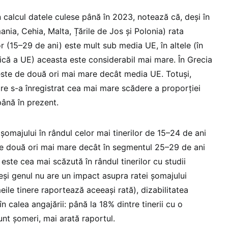
n calcul datele culese până în 2023, notează că, deși în
ania, Cehia, Malta, Țările de Jos și Polonia) rata
or (15–29 de ani) este mult sub media UE, în altele (în
dică a UE) aceasta este considerabil mai mare. În Grecia
 este de două ori mai mare decât media UE. Totuși,
care s-a înregistrat cea mai mare scădere a proporției
până în prezent.
 șomajului în rândul celor mai tinerilor de 15–24 de ani
e două ori mai mare decât în segmentul 25–29 de ani
este cea mai scăzută în rândul tinerilor cu studii
eși genul nu are un impact asupra ratei șomajului
emeile tinere raportează aceeași rată), dizabilitatea
în calea angajării: până la 18% dintre tinerii cu o
unt șomeri, mai arată raportul.