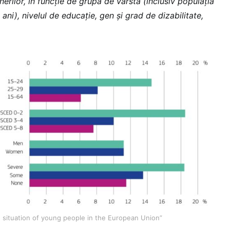
nerilor, în funcție de grupa de vârstă (inclusiv populația
ani), nivelul de educație, gen și grad de dizabilitate,
e situation of young people in the European Union”