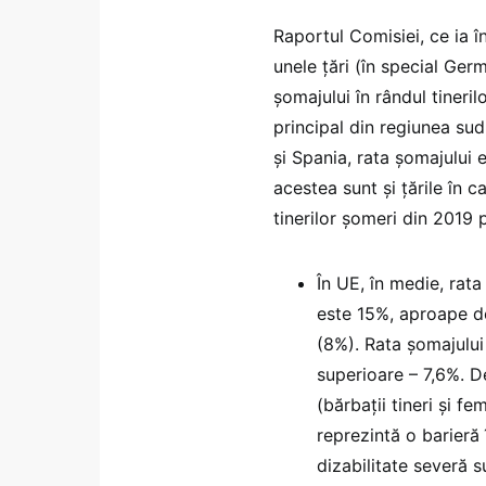
Raportul Comisiei, ce ia î
unele țări (în special Germ
șomajului în rândul tineril
principal din regiunea su
și Spania, rata șomajului
acestea sunt și țările în 
tinerilor șomeri din 2019 
În UE, în medie, rata
este 15%, aproape d
(8%). Rata șomajului 
superioare – 7,6%. D
(bărbații tineri și f
reprezintă o barieră 
dizabilitate severă s