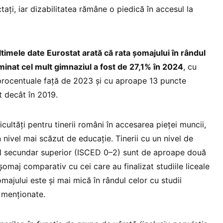
tați, iar dizabilitatea rămâne o piedică în accesul la
ltimele date Eurostat arată că rata șomajului în rândul
rminat cel mult gimnaziul a fost de 27,1% în 2024
, cu
procentuale față de 2023 și cu aproape 13 puncte
t decât în 2019.
icultăți pentru tinerii români în accesarea pieței muncii,
n nivel mai scăzut de educație. Tinerii cu un nivel de
l secundar superior (ISCED 0–2) sunt de aproape două
șomaj comparativ cu cei care au finalizat studiile liceale
omajului este și mai mică în rândul celor cu studii
i menționate.