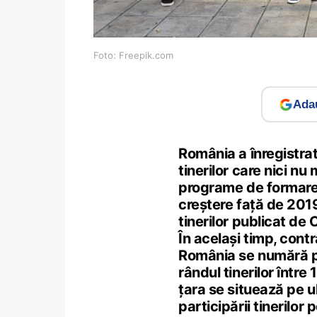
Foto: Freepik.com
Adau
România a înregistrat,
tinerilor care nici nu
programe de formare (
creștere față de 2019,
tinerilor publicat de
În același timp, cont
România se numără pr
rândul tinerilor între
țara se situează pe u
participării tinerilor 