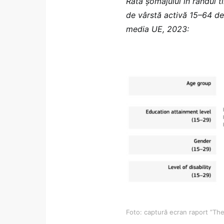
Rata șomajului în rândul ti
de vârstă activă 15–64 de 
media UE, 2023:
Foto: captură ecran raport ”Th