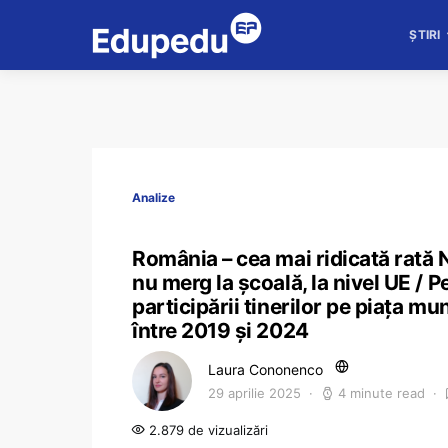
ȘTIRI
Analize
România – cea mai ridicată rată N
nu merg la școală, la nivel UE / P
participării tinerilor pe piața mu
între 2019 și 2024
Laura Cononenco
29 aprilie 2025
4 minute read
2.879 de vizualizări