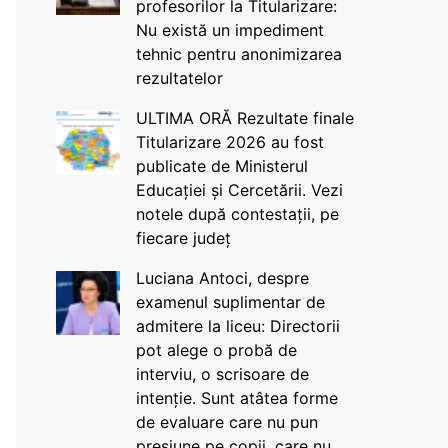
profesorilor la Titularizare:
Nu există un impediment
tehnic pentru anonimizarea
rezultatelor
ULTIMA ORĂ Rezultate finale
Titularizare 2026 au fost
publicate de Ministerul
Educației și Cercetării. Vezi
notele după contestații, pe
fiecare județ
Luciana Antoci, despre
examenul suplimentar de
admitere la liceu: Directorii
pot alege o probă de
interviu, o scrisoare de
intenție. Sunt atâtea forme
de evaluare care nu pun
presiune pe copii, care nu