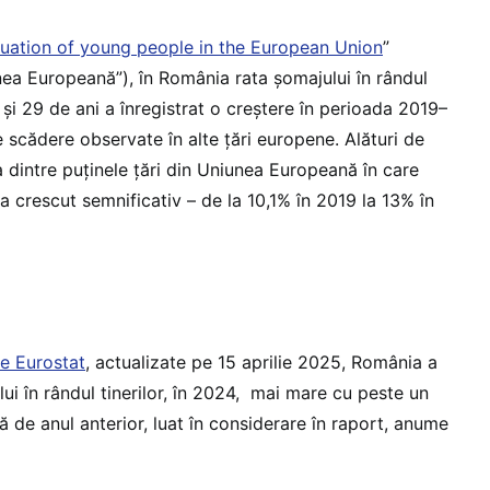
tuation of young people in the European Union
”
iunea Europeană”), în România rata șomajului în rândul
5 și 29 de ani a înregistrat o creștere în perioada 2019–
 scădere observate în alte țări europene. Alături de
 dintre puținele țări din Uniunea Europeană în care
 a crescut semnificativ – de la 10,1% în 2019 la 13% în
te Eurostat
, actualizate pe 15 aprilie 2025, România a
ui în rândul tinerilor, în 2024, mai mare cu peste un
ă de anul anterior, luat în considerare în raport, anume