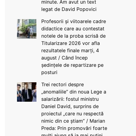
minute. Am avut un text
legat de David Popovici
Profesorii și viitoarele cadre
didactice care au contestat
notele de la proba scrisă de
Titularizare 2026 vor afla
rezultatele finale marți, 4
august / Când încep
ședințele de repartizare pe
posturi
Trei rectori despre
„anomaliile” din noua Lege a
salarizării: fostul ministru
Daniel David, surprins de
proiectul „care nu respectă
nimic din ce știam” / Marian
Preda: Prin promovări foarte
mulți ajung să ia mai puțini