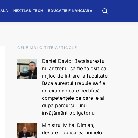
OALĂ
NEXTLAB.TECH
EDUCAȚIE FINANCIARĂ
CELE MAI CITITE ARTICOLE
Daniel David: Bacalaureatul
nu ar trebui să fie folosit ca
mijloc de intrare la facultate.
Bacalaureatul trebuie să fie
un examen care certifică
competențele pe care le ai
după parcursul unui
învățământ obligatoriu
Ministrul Mihai Dimian,
despre publicarea numelor