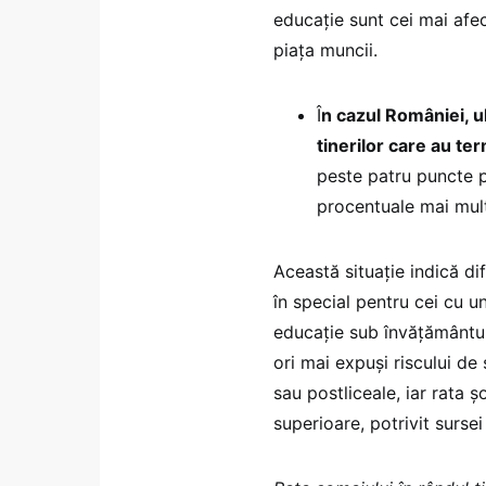
educație sunt cei mai afec
piața muncii.
Î
n cazul României, u
tinerilor care au te
peste patru puncte 
procentuale mai mul
Această situație indică dif
în special pentru cei cu u
educație sub învățământu
ori mai expuși riscului de 
sau postliceale, iar rata ș
superioare, potrivit surse