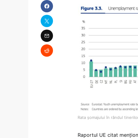
Rata șomajului în rândul tineril
Raportul UE citat mențione