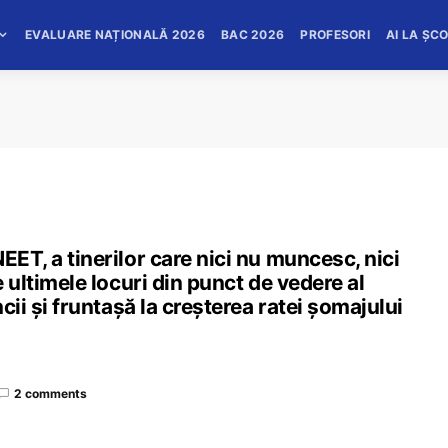
EVALUARE NAȚIONALĂ 2026
BAC 2026
PROFESORI
AI LA ȘC
EET, a tinerilor care nici nu muncesc, nici
e ultimele locuri din punct de vedere al
ncii și fruntașă la creșterea ratei șomajului
2 comments