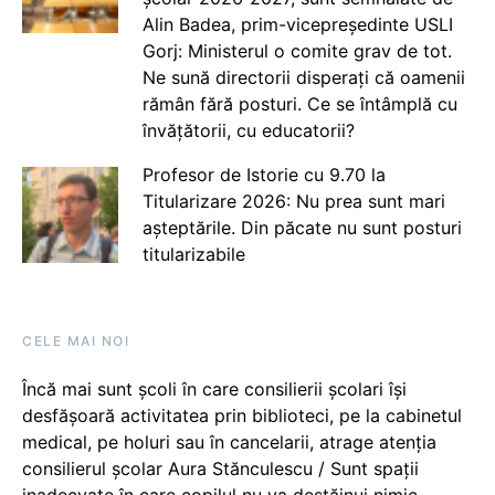
Alin Badea, prim-vicepreședinte USLI
Gorj: Ministerul o comite grav de tot.
Ne sună directorii disperați că oamenii
rămân fără posturi. Ce se întâmplă cu
învățătorii, cu educatorii?
Profesor de Istorie cu 9.70 la
Titularizare 2026: Nu prea sunt mari
așteptările. Din păcate nu sunt posturi
titularizabile
CELE MAI NOI
Încă mai sunt școli în care consilierii școlari își
desfășoară activitatea prin biblioteci, pe la cabinetul
medical, pe holuri sau în cancelarii, atrage atenția
consilierul școlar Aura Stănculescu / Sunt spații
inadecvate în care copilul nu va destăinui nimic