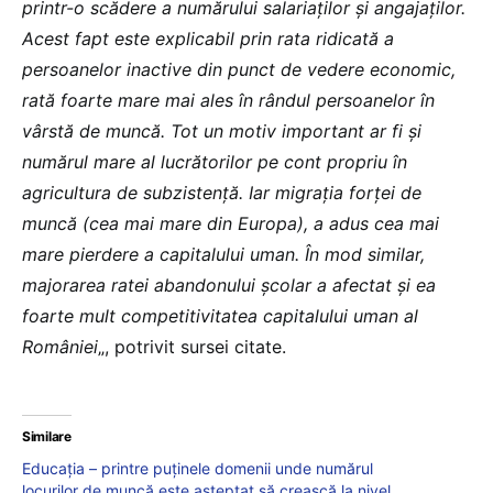
printr-o scădere a numărului salariaţilor şi angajaţilor.
Acest fapt este explicabil prin rata ridicată a
persoanelor inactive din punct de vedere economic,
rată foarte mare mai ales în rândul persoanelor în
vârstă de muncă. Tot un motiv important ar fi şi
numărul mare al lucrătorilor pe cont propriu în
agricultura de subzistenţă. Iar migraţia forţei de
muncă (cea mai mare din Europa), a adus cea mai
mare pierdere a capitalului uman. În mod similar,
majorarea ratei abandonului şcolar a afectat şi ea
foarte mult competitivitatea capitalului uman al
României
„, potrivit sursei citate.
Similare
Educația – printre puținele domenii unde numărul
locurilor de muncă este așteptat să crească la nivel