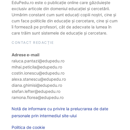
EduPedu.ro este o publicație online care găzduiește
exclusiv articole din domeniul educației și cercetării.
Urmărim constant cum sunt educați copiii noștri, cine și
cum face politicile din educație și cercetare, cine și cum
îi formează pe profesori, cât de adecvate la lumea în
care trăim sunt sistemele de educație și cercetare.
CONTACT REDACȚIE
Adrese e-mail
raluca.pantazi@edupedu.ro
mihai.peticila@edupedu.ro
costin.ionescu@edupedu.ro
alexa.stanescu@edupedu.ro
diana.ghimisi@edupedu.ro
stefan.lefter@edupedu.ro
ramona.florea@edupedu.ro
Notă de informare cu privire la prelucrarea de date
personale prin intermediul site-ului
Politica de cookie