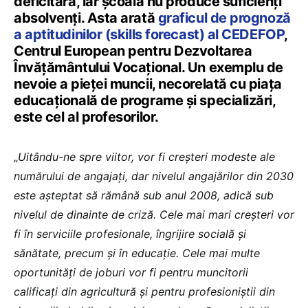
deficitară, iar şcoala nu produce suficienţi
absolvenţi. Asta arată
graficul de prognoză
a aptitudinilor (skills forecast) al CEDEFOP
,
Centrul European pentru Dezvoltarea
Învăţământului Vocaţional. Un exemplu de
nevoie a pieţei muncii, necorelată cu piaţa
educaţională de programe şi specializări,
este cel al profesorilor.
„
Uitându-ne spre viitor, vor fi creşteri modeste ale
numărului de angajaţi, dar nivelul angajărilor din 2030
este aşteptat să rămână sub anul 2008, adică sub
nivelul de dinainte de criză. Cele mai mari creşteri vor
fi în serviciile profesionale, îngrijire socială şi
sănătate, precum şi în educaţie. Cele mai multe
oportunităţi de joburi vor fi pentru muncitorii
calificaţi din agricultură şi pentru profesioniştii din