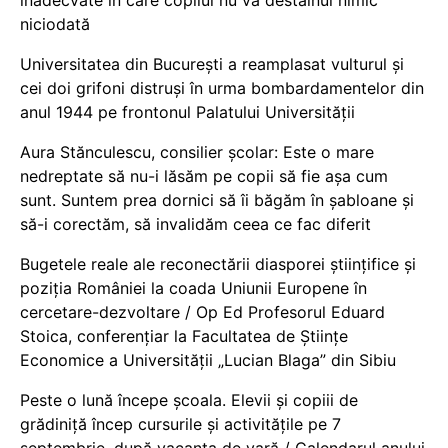
niciodată
Universitatea din București a reamplasat vulturul și
cei doi grifoni distruși în urma bombardamentelor din
anul 1944 pe frontonul Palatului Universității
Aura Stănculescu, consilier școlar: Este o mare
nedreptate să nu-i lăsăm pe copii să fie așa cum
sunt. Suntem prea dornici să îi băgăm în șabloane și
să-i corectăm, să invalidăm ceea ce fac diferit
Bugetele reale ale reconectării diasporei științifice și
poziția României la coada Uniunii Europene în
cercetare-dezvoltare / Op Ed Profesorul Eduard
Stoica, conferențiar la Facultatea de Științe
Economice a Universității „Lucian Blaga” din Sibiu
Peste o lună începe școala. Elevii și copiii de
grădiniță încep cursurile și activitățile pe 7
septembrie, după vacanța de vară / Calendarul anului