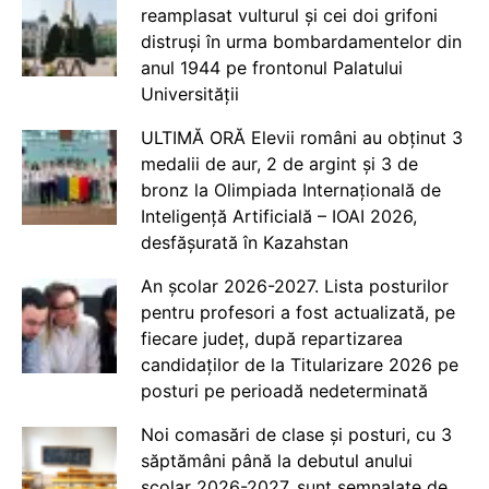
reamplasat vulturul și cei doi grifoni
distruși în urma bombardamentelor din
anul 1944 pe frontonul Palatului
Universității
ULTIMĂ ORĂ Elevii români au obținut 3
medalii de aur, 2 de argint și 3 de
bronz la Olimpiada Internațională de
Inteligență Artificială – IOAI 2026,
desfășurată în Kazahstan
An școlar 2026-2027. Lista posturilor
pentru profesori a fost actualizată, pe
fiecare județ, după repartizarea
candidaților de la Titularizare 2026 pe
posturi pe perioadă nedeterminată
Noi comasări de clase și posturi, cu 3
săptămâni până la debutul anului
școlar 2026-2027, sunt semnalate de