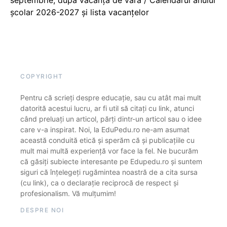
școlar 2026-2027 și lista vacanțelor
COPYRIGHT
Pentru că scrieți despre educație, sau cu atât mai mult
datorită acestui lucru, ar fi util să citați cu link, atunci
când preluați un articol, părți dintr-un articol sau o idee
care v-a inspirat. Noi, la EduPedu.ro ne-am asumat
această conduită etică și sperăm că și publicațiile cu
mult mai multă experiență vor face la fel. Ne bucurăm
că găsiți subiecte interesante pe Edupedu.ro și suntem
siguri că înțelegeți rugămintea noastră de a cita sursa
(cu link), ca o declarație reciprocă de respect și
profesionalism. Vă mulțumim!
DESPRE NOI