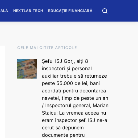
OALĂ
NEXTLAB.TECH
EDUCAȚIE FINANCIARĂ
CELE MAI CITITE ARTICOLE
Șeful ISJ Gorj, alți 8
inspectori și personal
auxiliar trebuie să returneze
peste 55.000 de lei, bani
acordați pentru decontarea
navetei, timp de peste un an
/ Inspectorul general, Marian
Staicu: La vremea aceea nu
eram inspector șef. ISJ ne-a
cerut să depunem
documente pentru