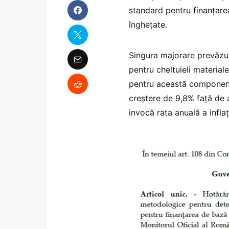
standard pentru finanțarea
înghețate.
Singura majorare prevăzu
pentru cheltuieli materiale
pentru această componentă
creștere de 9,8% față de a
invocă rata anuală a infl