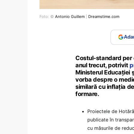
Foto: ©
Antonio Guillem
|
Dreamstime.com
Adau
Costul-standard per 
anul trecut, potrivit
p
Ministerul Educației 
vorba despre o medie 
similară cu inflația d
formare.
Proiectele de Hotăr
publicate în transpa
cu măsurile de reduce