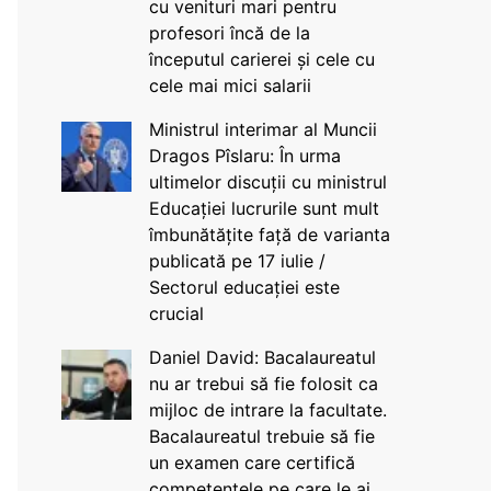
cu venituri mari pentru
profesori încă de la
începutul carierei și cele cu
cele mai mici salarii
Ministrul interimar al Muncii
Dragos Pîslaru: În urma
ultimelor discuții cu ministrul
Educației lucrurile sunt mult
îmbunătățite față de varianta
publicată pe 17 iulie /
Sectorul educației este
crucial
Daniel David: Bacalaureatul
nu ar trebui să fie folosit ca
mijloc de intrare la facultate.
Bacalaureatul trebuie să fie
un examen care certifică
competențele pe care le ai