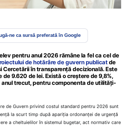
gă-ne ca sursă preferată în Google
elev pentru anul 2026 rămâne la fel ca cel de
roiectului de hotărâre de guvern publicat
de
și Cercetării în transparență decizională. Este
de 9.620 de lei. Există o creștere de 9,8%,
e anul trecut, pentru componenta de utilități-
âre de Guvern privind costul standard pentru 2026 sunt
rență la scurt timp după apariția ordonanței de urgență
re a cheltuielilor în sistemul bugetar, act normativ care