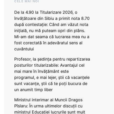
CELE MAI NOI
De la 4.90 la Titularizare 2026, o
învățătoare din Sibiu a primit nota 8.70
după contestație: Când am văzut nota
inițială, nu mă puteam opri din plâns.
Mi-am dat seama că lucrarea mea nu a
fost corectată în adevăratul sens al
cuvântului
Profesor, la ședința pentru repartizarea
posturilor titularizabile: Avantajul cel
mai mare în învățământ este
programul, e mai lejer, știi că vacanțele
sunt vacanţe, știi că te poți bucura de
un anumit timp liber
Ministrul interimar al Muncii Dragos
Pîslaru: În urma ultimelor discuții cu
ministrul Educației lucrurile sunt mult