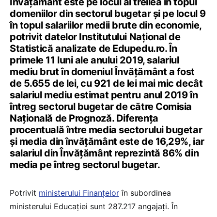
Învățământ este pe locul al treilea în topul
domeniilor din sectorul bugetar și pe locul 9
în topul salariilor medii brute din economie,
potrivit datelor Institutului Național de
Statistică analizate de Edupedu.ro. În
primele 11 luni ale anului 2019, salariul
mediu brut în domeniul Învățământ a fost
de 5.655 de lei, cu 921 de lei mai mic decât
salariul mediu estimat pentru anul 2019 în
întreg sectorul bugetar de către Comisia
Națională de Prognoză. Diferența
procentuală între media sectorului bugetar
și media din învățământ este de 16,29%, iar
salariul din Învățământ reprezintă 86% din
media pe întreg sectorul bugetar.
Potrivit
ministerului Finanțelor
în subordinea
ministerului Educației sunt 287.217 angajați. În