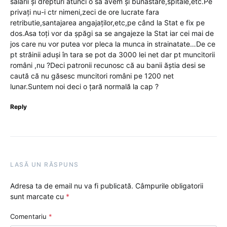
salarii și drepturi atunci o sa avem și bunăstare,spitale,etc.Pe
privați nu-i ctr nimeni,zeci de ore lucrate fara
retributie,santajarea angajaților,etc,pe când la Stat e fix pe
dos.Asa toți vor da șpăgi sa se angajeze la Stat iar cei mai de
jos care nu vor putea vor pleca la munca in strainatate…De ce
pt străinii aduși în tara se pot da 3000 lei net dar pt muncitorii
români ,nu ?Deci patronii recunosc că au banii ăștia desi se
caută că nu găsesc muncitori români pe 1200 net
lunar.Suntem noi deci o țară normală la cap ?
Reply
LASĂ UN RĂSPUNS
Adresa ta de email nu va fi publicată.
Câmpurile obligatorii
sunt marcate cu
*
Comentariu
*