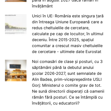
până în august 2027 dacă rămân în
învățământ
Unici în UE: România este singura țară
din întreaga Uniune Europeană care a
redus cheltuielile de cercetare,
calculate pe cap de locuitor, în ultimul
deceniu. Între 2015-2025, spațiul
comunitar a crescut masiv cheltuielile
de cercetare - ultimele date Eurostat
Noi comasări de clase și posturi, cu 3
săptămâni până la debutul anului
școlar 2026-2027, sunt semnalate de
Alin Badea, prim-vicepreședinte USLI
Gorj: Ministerul o comite grav de tot.
Ne sună directorii disperați că oamenii
rămân fără posturi. Ce se întâmplă cu
învățătorii, cu educatorii?