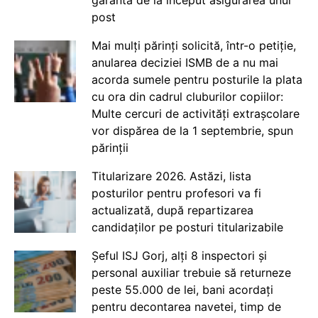
garanta de la început asigurarea unui
post
Mai mulți părinți solicită, într-o petiție,
anularea deciziei ISMB de a nu mai
acorda sumele pentru posturile la plata
cu ora din cadrul cluburilor copiilor:
Multe cercuri de activități extrașcolare
vor dispărea de la 1 septembrie, spun
părinții
Titularizare 2026. Astăzi, lista
posturilor pentru profesori va fi
actualizată, după repartizarea
candidaților pe posturi titularizabile
Șeful ISJ Gorj, alți 8 inspectori și
personal auxiliar trebuie să returneze
peste 55.000 de lei, bani acordați
pentru decontarea navetei, timp de