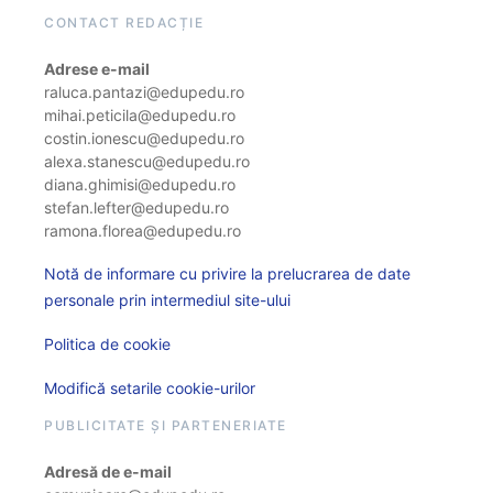
CONTACT REDACȚIE
Adrese e-mail
raluca.pantazi@edupedu.ro
mihai.peticila@edupedu.ro
costin.ionescu@edupedu.ro
alexa.stanescu@edupedu.ro
diana.ghimisi@edupedu.ro
stefan.lefter@edupedu.ro
ramona.florea@edupedu.ro
Notă de informare cu privire la prelucrarea de date
personale prin intermediul site-ului
Politica de cookie
Modifică setarile cookie-urilor
PUBLICITATE ȘI PARTENERIATE
Adresă de e-mail