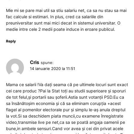
Mie mi se pare mai util sa stiu salariu net, ca sa nu stau sa mai
fac calcule si estimari. In plus, cred ca salariile din
preuniversitar sunt mai mici decat in sistemul universitar. O
medie intre cele 2 medii poate induce in eroare publicul.
Reply
Cris
spune:
14 ianuarie 2020 la 11:51
Mama ce salarii !Va dați seama că pe ultimele locuri sunt exact
cei care produc ?Pai la Stat toți au studii superioare și sporuri
de tot felul,și portarii sau șoferii.Astia sunt votanții PSD.Eu ca
sa însănătoșim economia și că sa eliminam corupția +acest
flagel al pomenilor electorale pur și simplu le-aș anula dreptul
la vot.Si sa deschidem piata muncii,cu examene înregistrate
video,transmise live pe net,ca sa se poată angaja oamenii pe
bune,in ambele sensuri.Cand vor avea și cei din privat acele