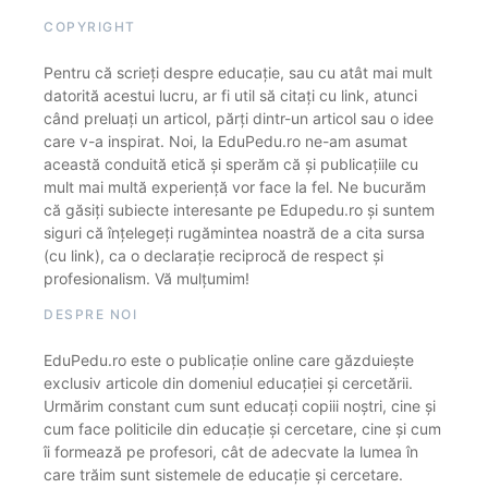
COPYRIGHT
Pentru că scrieți despre educație, sau cu atât mai mult
datorită acestui lucru, ar fi util să citați cu link, atunci
când preluați un articol, părți dintr-un articol sau o idee
care v-a inspirat. Noi, la EduPedu.ro ne-am asumat
această conduită etică și sperăm că și publicațiile cu
mult mai multă experiență vor face la fel. Ne bucurăm
că găsiți subiecte interesante pe Edupedu.ro și suntem
siguri că înțelegeți rugămintea noastră de a cita sursa
(cu link), ca o declarație reciprocă de respect și
profesionalism. Vă mulțumim!
DESPRE NOI
EduPedu.ro este o publicație online care găzduiește
exclusiv articole din domeniul educației și cercetării.
Urmărim constant cum sunt educați copiii noștri, cine și
cum face politicile din educație și cercetare, cine și cum
îi formează pe profesori, cât de adecvate la lumea în
care trăim sunt sistemele de educație și cercetare.