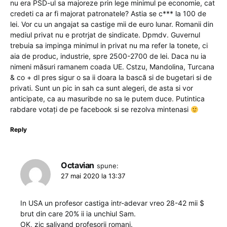
nu era PSD-ul sa majoreze prin lege minimul pe economie, cat
credeti ca ar fi majorat patronatele? Astia se c*** la 100 de
lei. Vor cu un angajat sa castige mii de euro lunar. Romanii din
mediul privat nu e protrjat de sindicate. Dpmdv. Guvernul
trebuia sa impinga minimul in privat nu ma refer la tonete, ci
aia de produc, industrie, spre 2500-2700 de lei. Daca nu ia
nimeni măsuri ramanem coada UE. Cstzu, Mandolina, Turcana
& co + dl pres sigur o sa ii doara la bască si de bugetari si de
privati. Sunt un pic in sah ca sunt alegeri, de asta si vor
anticipate, ca au masuribde no sa le putem duce. Putintica
rabdare votați de pe facebook si se rezolva mintenasi
Reply
Octavian
spune:
27 mai 2020 la 13:37
In USA un profesor castiga intr-adevar vreo 28-42 mii $
brut din care 20% ii ia unchiul Sam.
OK, zic salivand profesorii romani.