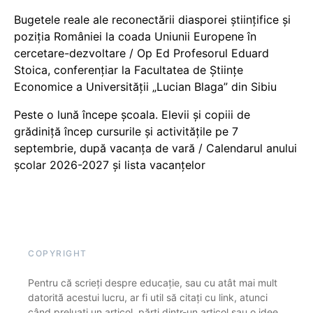
Bugetele reale ale reconectării diasporei științifice și
poziția României la coada Uniunii Europene în
cercetare-dezvoltare / Op Ed Profesorul Eduard
Stoica, conferențiar la Facultatea de Științe
Economice a Universității „Lucian Blaga” din Sibiu
Peste o lună începe școala. Elevii și copiii de
grădiniță încep cursurile și activitățile pe 7
septembrie, după vacanța de vară / Calendarul anului
școlar 2026-2027 și lista vacanțelor
COPYRIGHT
Pentru că scrieți despre educație, sau cu atât mai mult
datorită acestui lucru, ar fi util să citați cu link, atunci
când preluați un articol, părți dintr-un articol sau o idee