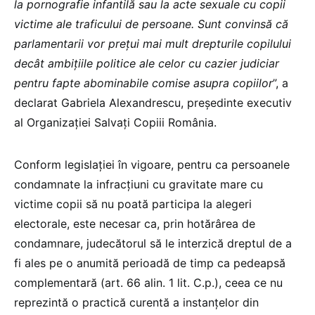
la pornografie infantilă sau la acte sexuale cu copii
victime ale traficului de persoane. Sunt convinsă că
parlamentarii vor preţui mai mult drepturile copilului
decât ambiţiile politice ale celor cu cazier judiciar
pentru fapte abominabile comise asupra copiilor
”, a
declarat Gabriela Alexandrescu, preşedinte executiv
al Organizaţiei Salvaţi Copiii România.
Conform legislaţiei în vigoare, pentru ca persoanele
condamnate la infracţiuni cu gravitate mare cu
victime copii să nu poată participa la alegeri
electorale, este necesar ca, prin hotărârea de
condamnare, judecătorul să le interzică dreptul de a
fi ales pe o anumită perioadă de timp ca pedeapsă
complementară (art. 66 alin. 1 lit. C.p.), ceea ce nu
reprezintă o practică curentă a instanţelor din