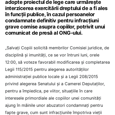
adopte proiectul de lege care urmăreşte
interzicerea exercitării dreptului de a fi ales
în funcții publice, în cazul persoanelor
condamnate definitiv pentru infracţiuni
grave comise asupra copiilor, potrivit unui
comunicat de presă al ONG-ului.
„Salvaţi Copiii solicită membrilor Comisiei juridice, de
disciplină şi imunităţi, ce se vor întruni luni, orele
12:00, să voteze favorabil modificarea şi completarea
Legii 115/2015 pentru alegerea autorităţilor
administraţiei publice locale şi a Legii 208/2015
privind alegerea Senatului şi a Camerei Deputaţilor,
pentru a împiedica, pe viitor, situaţiile în care
interesele primordiale ale copiilor unei comunităţi
ajung în mâinile unor abuzatori condamnaţi pentru
fapte grave, cum sunt infracţiunile împotriva vieţii