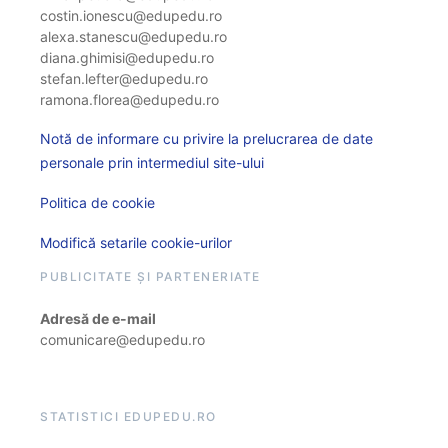
costin.ionescu@edupedu.ro
alexa.stanescu@edupedu.ro
diana.ghimisi@edupedu.ro
stefan.lefter@edupedu.ro
ramona.florea@edupedu.ro
Notă de informare cu privire la prelucrarea de date
personale prin intermediul site-ului
Politica de cookie
Modifică setarile cookie-urilor
PUBLICITATE ȘI PARTENERIATE
Adresă de e-mail
comunicare@edupedu.ro
STATISTICI EDUPEDU.RO