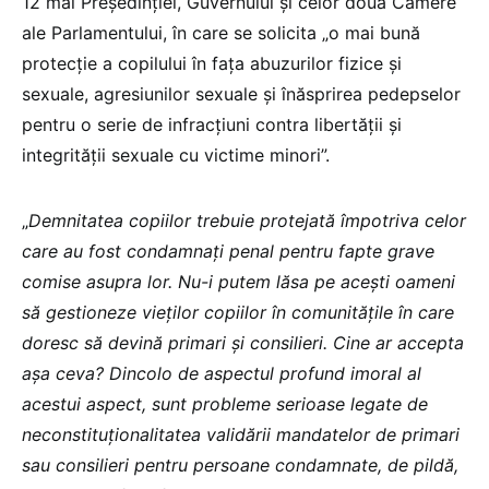
12 mai Preşedinţiei, Guvernului şi celor două Camere
ale Parlamentului, în care se solicita „o mai bună
protecţie a copilului în faţa abuzurilor fizice şi
sexuale, agresiunilor sexuale şi înăsprirea pedepselor
pentru o serie de infracţiuni contra libertăţii şi
integrităţii sexuale cu victime minori”.
„
Demnitatea copiilor trebuie protejată împotriva celor
care au fost condamnaţi penal pentru fapte grave
comise asupra lor. Nu-i putem lăsa pe aceşti oameni
să gestioneze vieţilor copiilor în comunităţile în care
doresc să devină primari şi consilieri. Cine ar accepta
aşa ceva? Dincolo de aspectul profund imoral al
acestui aspect, sunt probleme serioase legate de
neconstituţionalitatea validării mandatelor de primari
sau consilieri pentru persoane condamnate, de pildă,