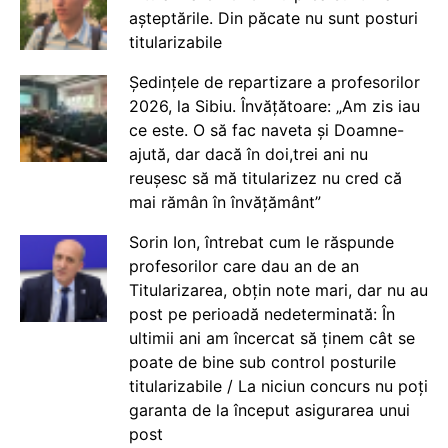
așteptările. Din păcate nu sunt posturi
titularizabile
Ședințele de repartizare a profesorilor
2026, la Sibiu. Învățătoare: „Am zis iau
ce este. O să fac naveta și Doamne-
ajută, dar dacă în doi,trei ani nu
reușesc să mă titularizez nu cred că
mai rămân în învățământ”
Sorin Ion, întrebat cum le răspunde
profesorilor care dau an de an
Titularizarea, obțin note mari, dar nu au
post pe perioadă nedeterminată: În
ultimii ani am încercat să ținem cât se
poate de bine sub control posturile
titularizabile / La niciun concurs nu poți
garanta de la început asigurarea unui
post