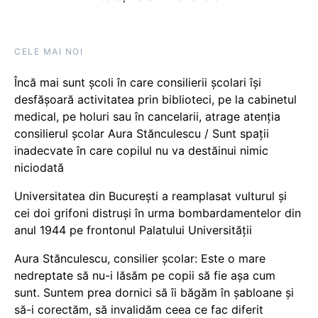
CELE MAI NOI
Încă mai sunt școli în care consilierii școlari își
desfășoară activitatea prin biblioteci, pe la cabinetul
medical, pe holuri sau în cancelarii, atrage atenția
consilierul școlar Aura Stănculescu / Sunt spații
inadecvate în care copilul nu va destăinui nimic
niciodată
Universitatea din București a reamplasat vulturul și
cei doi grifoni distruși în urma bombardamentelor din
anul 1944 pe frontonul Palatului Universității
Aura Stănculescu, consilier școlar: Este o mare
nedreptate să nu-i lăsăm pe copii să fie așa cum
sunt. Suntem prea dornici să îi băgăm în șabloane și
să-i corectăm, să invalidăm ceea ce fac diferit