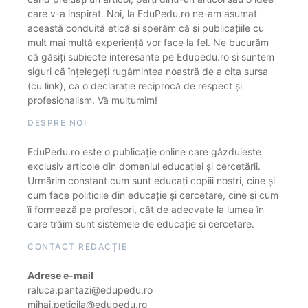
care v-a inspirat. Noi, la EduPedu.ro ne-am asumat
această conduită etică și sperăm că și publicațiile cu
mult mai multă experiență vor face la fel. Ne bucurăm
că găsiți subiecte interesante pe Edupedu.ro și suntem
siguri că înțelegeți rugămintea noastră de a cita sursa
(cu link), ca o declarație reciprocă de respect și
profesionalism. Vă mulțumim!
DESPRE NOI
EduPedu.ro este o publicație online care găzduiește
exclusiv articole din domeniul educației și cercetării.
Urmărim constant cum sunt educați copiii noștri, cine și
cum face politicile din educație și cercetare, cine și cum
îi formează pe profesori, cât de adecvate la lumea în
care trăim sunt sistemele de educație și cercetare.
CONTACT REDACȚIE
Adrese e-mail
raluca.pantazi@edupedu.ro
mihai.peticila@edupedu.ro