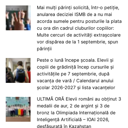
Mai mulți părinți solicită, într-o petiție,
anularea deciziei ISMB de a nu mai
acorda sumele pentru posturile la plata
cu ora din cadrul cluburilor copiilor:
Multe cercuri de activități extrașcolare
vor dispărea de la 1 septembrie, spun
părinții
Peste o lună începe școala. Elevii și
copiii de grădiniță încep cursurile și
activitățile pe 7 septembrie, după
vacanța de vară / Calendarul anului
școlar 2026-2027 și lista vacanțelor
ULTIMĂ ORĂ Elevii români au obținut 3
medalii de aur, 2 de argint și 3 de
bronz la Olimpiada Internațională de
Inteligență Artificială – IOAI 2026,
desfășurată în Kazahstan