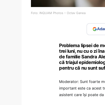
Foto: INQUAM Photos – Octav Ganea
Adau
Problema lipsei de me
trei luni, nu cu o zi î
de familie Sandra Alex
că triajul epidemiolog
pentru că nu sunt sufi
Moderator: Sunt foarte mul
important este ca acest t
asistent care își poate d