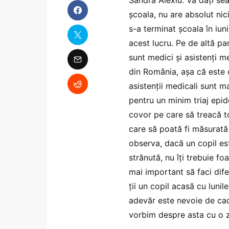
școala, nu are absolut nic
s-a terminat școala în iuni
acest lucru. Pe de altă p
sunt medici și asistenți m
din România, așa că este 
asistenții medicali sunt m
pentru un minim triaj epid
covor pe care să treacă toț
care să poată fi măsurată
observa, dacă un copil este
strănută, nu îți trebuie f
mai important să faci dife
ții un copil acasă cu lunile
adevăr este nevoie de cad
vorbim despre asta cu o zi