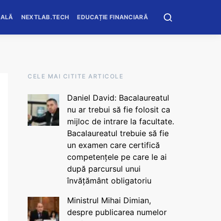
OALĂ
NEXTLAB.TECH
EDUCAȚIE FINANCIARĂ
CELE MAI CITITE ARTICOLE
Daniel David: Bacalaureatul
nu ar trebui să fie folosit ca
mijloc de intrare la facultate.
Bacalaureatul trebuie să fie
un examen care certifică
competențele pe care le ai
după parcursul unui
învățământ obligatoriu
Ministrul Mihai Dimian,
despre publicarea numelor