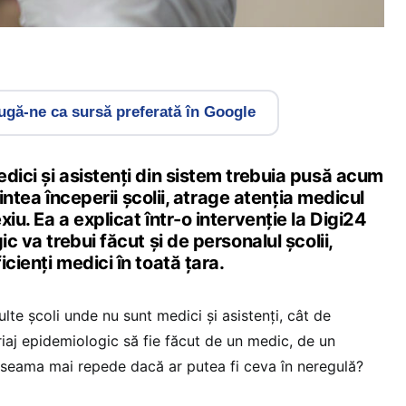
gă-ne ca sursă preferată în Google
dici și asistenți din sistem trebuia pusă acum
naintea începerii școlii, atrage atenția medicul
iu. Ea a explicat într-o intervenție la Digi24
ic va trebui făcut și de personalul școlii,
cienți medici în toată țara.
te școli unde nu sunt medici și asistenți, cât de
riaj epidemiologic să fie făcut de un medic, de un
a seama mai repede dacă ar putea fi ceva în neregulă?