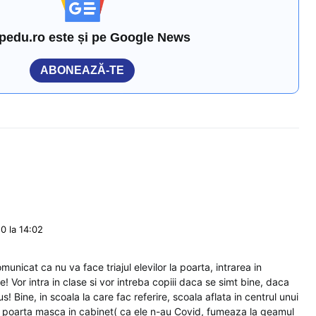
pedu.ro este și pe Google News
ABONEAZĂ-TE
0 la 14:02
municat ca nu va face triajul elevilor la poarta, intrarea in
tele! Vor intra in clase si vor intreba copiii daca se simt bine, daca
s! Bine, in scoala la care fac referire, scoala aflata in centrul unui
nu poarta masca in cabinet( ca ele n-au Covid, fumeaza la geamul