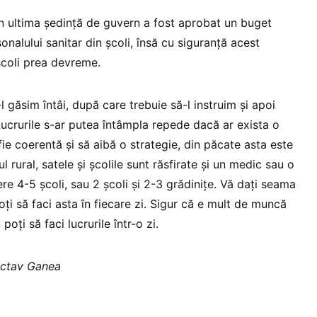
 ultima ședință de guvern a fost aprobat un buget
nalului sanitar din școli, însă cu siguranță acest
școli prea devreme.
l găsim întâi, după care trebuie să-l instruim și apoi
Lucrurile s-ar putea întâmpla repede dacă ar exista o
fie coerentă și să aibă o strategie, din păcate asta este
ul rural, satele și școlile sunt răsfirate și un medic sau o
re 4-5 școli, sau 2 școli și 2-3 grădinițe. Vă dați seama
oți să faci asta în fiecare zi. Sigur că e mult de muncă
oți să faci lucrurile într-o zi.
Octav Ganea