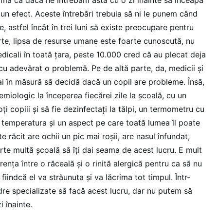
iun efect. Aceste întrebări trebuia să ni le punem când
e, astfel încât în trei luni să existe preocupare pentru
arte, lipsa de resurse umane este foarte cunoscută, nu
edicali în toată țara, peste 10.000 cred că au plecat deja
cu adevărat o problemă. Pe de altă parte, da, medicii și
ai în măsură să decidă dacă un copil are probleme. Însă,
emiologic la începerea fiecărei zile la școală, cu un
i copiii și să fie dezinfectați la tălpi, un termometru cu
 temperatura și un aspect pe care toată lumea îl poate
 răcit are ochii un pic mai roșii, are nasul înfundat,
oarte multă școală să îți dai seama de acest lucru. E mult
rența între o răceală și o rinită alergică pentru ca să nu
 fiindcă el va străunuta și va lăcrima tot timpul. Într-
re specializate să facă acest lucru, dar nu putem să
 înainte.