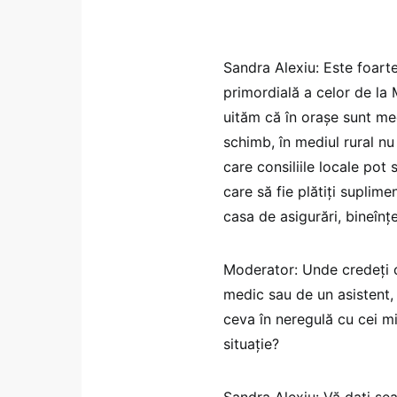
Sandra Alexiu: Este foart
primordială a celor de la 
uităm că în orașe sunt medi
schimb, în mediul rural nu
care consiliile locale pot
care să fie plătiți suplime
casa de asigurări, bineînțe
Moderator: Unde credeți 
medic sau de un asistent,
ceva în neregulă cu cei mi
situație?
Sandra Alexiu: Vă dați se