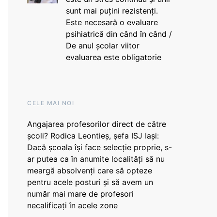
sunt mai puțini rezistenți.
Este necesară o evaluare
psihiatrică din când în când /
De anul școlar viitor
evaluarea este obligatorie
CELE MAI NOI
Angajarea profesorilor direct de către
școli? Rodica Leontieș, șefa ISJ Iași:
Dacă școala își face selecție proprie, s-
ar putea ca în anumite localități să nu
meargă absolvenți care să opteze
pentru acele posturi și să avem un
număr mai mare de profesori
necalificați în acele zone