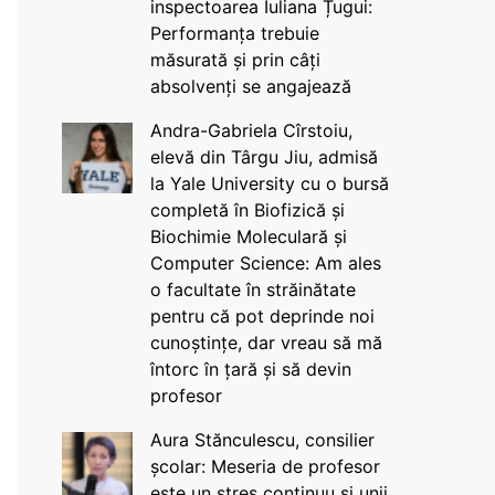
inspectoarea Iuliana Țugui:
Performanța trebuie
măsurată și prin câți
absolvenți se angajează
Andra-Gabriela Cîrstoiu,
elevă din Târgu Jiu, admisă
la Yale University cu o bursă
completă în Biofizică și
Biochimie Moleculară și
Computer Science: Am ales
o facultate în străinătate
pentru că pot deprinde noi
cunoștințe, dar vreau să mă
întorc în țară și să devin
profesor
Aura Stănculescu, consilier
școlar: Meseria de profesor
este un stres continuu și unii