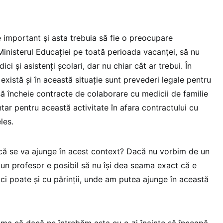
e important și asta trebuia să fie o preocupare
Ministerul Educației pe toată perioada vacanței, să nu
ci și asistenți școlari, dar nu chiar cât ar trebui. În
 există și în această situație sunt prevederi legale pentru
 să încheie contracte de colaborare cu medicii de familie
ntar pentru această activitate în afara contractului cu
les.
că se va ajunge în acest context? Dacă nu vorbim de un
 un profesor e posibil să nu își dea seama exact că e
ci poate și cu părinții, unde am putea ajunge în această
ama că dacă ne întrebăm asta cu o zi înainte să înceapă