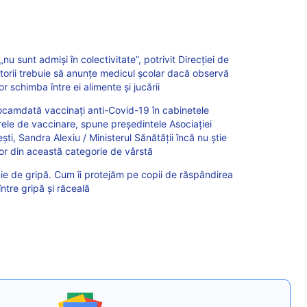
 „nu sunt admiși în colectivitate”, potrivit Direcției de
ătorii trebuie să anunțe medicul școlar dacă observă
r schimba între ei alimente și jucării
eocamdată vaccinați anti-Covid-19 în cabinetele
trele de vaccinare, spune președintele Asociației
ști, Sandra Alexiu / Ministerul Sănătății încă nu știe
or din această categorie de vârstă
e de gripă. Cum îi protejăm pe copii de răspândirea
între gripă și răceală