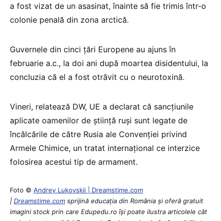
a fost vizat de un asasinat, înainte să fie trimis într-o
colonie penală din zona arctică.
Guvernele din cinci țări Europene au ajuns în
februarie a.c., la doi ani după moartea disidentului, la
concluzia că el a fost otrăvit cu o neurotoxină.
Vineri, relatează DW, UE a declarat că sancțiunile
aplicate oamenilor de știință ruși sunt legate de
încălcările de către Rusia ale Convenției privind
Armele Chimice, un tratat internațional ce interzice
folosirea acestui tip de armament.
Foto ©
Andrey Lukovskii | Dreamstime.com
|
Dreamstime.com
sprijină educaţia din România şi oferă gratuit
imagini stock prin care Edupedu.ro îşi poate ilustra articolele cât