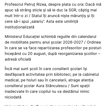
Profesorul Petruț Rizea, despre plata cu ora: Dacă mă
apuc să strâng sticle și să le duc la SGR, câștig mai
mult într-o zi / Statul îți aruncă niște mărunțiș și îți
cere să-i spui „salariu”. Asta este umilință
instituționalizată
Ministerul Educației schimbă regulile din calendarul
de mobilitate pentru anul școlar 2026-2027 / Ordinea
în care se va face repartizarea profesorilor pe posturi
începând cu 20 august, după reorganizarea școlilor –
adresă oficială
Încă mai sunt școli în care consilierii școlari își
desfășoară activitatea prin biblioteci, pe la cabinetul
medical, pe holuri sau în cancelarii, atrage atenția
consilierul școlar Aura Stănculescu / Sunt spații
inadecvate în care copilul nu va destăinui nimic
niciodată