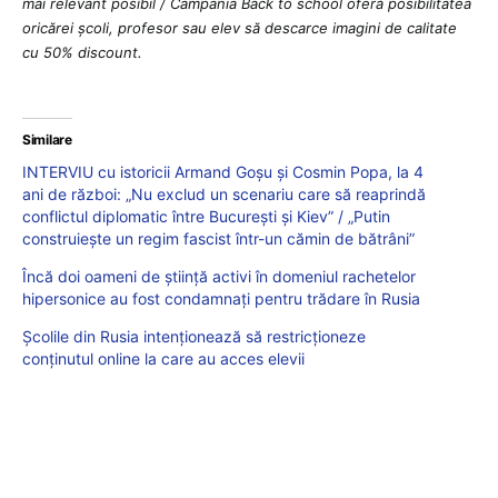
mai relevant posibil / Campania Back to school oferă posibilitatea
oricărei școli, profesor sau elev să descarce imagini de calitate
cu 50% discount.
Similare
INTERVIU cu istoricii Armand Goșu și Cosmin Popa, la 4
ani de război: „Nu exclud un scenariu care să reaprindă
conflictul diplomatic între București și Kiev” / „Putin
construiește un regim fascist într-un cămin de bătrâni”
Încă doi oameni de ştiinţă activi în domeniul rachetelor
hipersonice au fost condamnaţi pentru trădare în Rusia
Şcolile din Rusia intenţionează să restricţioneze
conţinutul online la care au acces elevii