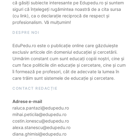
că găsiți subiecte interesante pe Edupedu.ro și suntem
siguri că înțelegeți rugămintea noastră de a cita sursa
(cu link), ca o declarație reciprocă de respect și
profesionalism. Vă mulțumim!
DESPRE NOI
EduPedu.ro este o publicație online care găzduiește
exclusiv articole din domeniul educației și cercetării.
Urmărim constant cum sunt educați copiii noștri, cine și
cum face politicile din educație și cercetare, cine și cum
îi formează pe profesori, cât de adecvate la lumea în
care trăim sunt sistemele de educație și cercetare.
CONTACT REDACȚIE
Adrese e-mail
raluca.pantazi@edupedu.ro
mihai.peticila@edupedu.ro
costin.ionescu@edupedu.ro
alexa.stanescu@edupedu.ro
diana.ghimisi@edupedu.ro