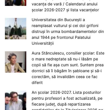
vacanța de vară / Calendarul anului
școlar 2026-2027 și lista vacanțelor
Universitatea din București a
reamplasat vulturul și cei doi grifoni
distruși în urma bombardamentelor din
anul 1944 pe frontonul Palatului
Universității
Aura Stănculescu, consilier școlar: Este
o mare nedreptate să nu-i lăsăm pe
copii să fie așa cum sunt. Suntem prea
dornici să îi băgăm în șabloane și să-i
corectăm, să invalidăm ceea ce fac
diferit
An școlar 2026-2027. Lista posturilor
pentru profesori a fost actualizată, pe
fiecare județ, după repartizarea
candidaților de la Titularizare 2026 pe