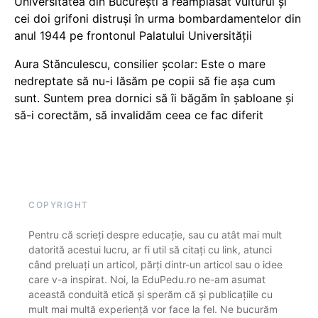
Universitatea din București a reamplasat vulturul și
cei doi grifoni distruși în urma bombardamentelor din
anul 1944 pe frontonul Palatului Universității
Aura Stănculescu, consilier școlar: Este o mare
nedreptate să nu-i lăsăm pe copii să fie așa cum
sunt. Suntem prea dornici să îi băgăm în șabloane și
să-i corectăm, să invalidăm ceea ce fac diferit
COPYRIGHT
Pentru că scrieți despre educație, sau cu atât mai mult
datorită acestui lucru, ar fi util să citați cu link, atunci
când preluați un articol, părți dintr-un articol sau o idee
care v-a inspirat. Noi, la EduPedu.ro ne-am asumat
această conduită etică și sperăm că și publicațiile cu
mult mai multă experiență vor face la fel. Ne bucurăm