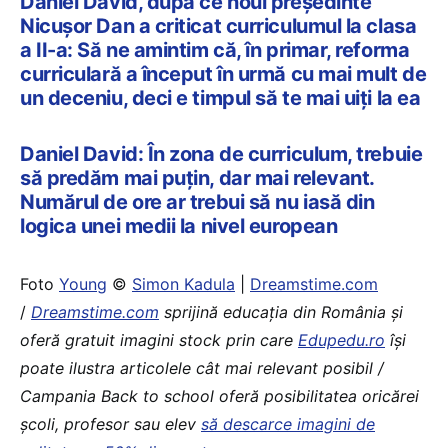
Daniel David, după ce noul președinte
Nicușor Dan a criticat curriculumul la clasa
a II-a: Să ne amintim că, în primar, reforma
curriculară a început în urmă cu mai mult de
un deceniu, deci e timpul să te mai uiți la ea
Daniel David: În zona de curriculum, trebuie
să predăm mai puțin, dar mai relevant.
Numărul de ore ar trebui să nu iasă din
logica unei medii la nivel european
Foto
Young
©
Simon Kadula
|
Dreamstime.com
/
Dreamstime.com
sprijină educaţia din România şi
oferă gratuit imagini stock prin care
Edupedu.ro
îşi
poate ilustra articolele cât mai relevant posibil /
Campania Back to school oferă posibilitatea oricărei
școli, profesor sau elev
să descarce imagini de