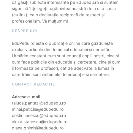
că găsiți subiecte interesante pe Edupedu.ro și suntem
siguri că înțelegeți rugămintea noastră de a cita sursa
(cu link), ca o declarație reciprocă de respect și
profesionalism. Vă mulțumim!
DESPRE NOI
EduPedu.ro este o publicație online care găzduiește
exclusiv articole din domeniul educației și cercetării.
Urmărim constant cum sunt educați copiii noștri, cine și
cum face politicile din educație și cercetare, cine și cum
îi formează pe profesori, cât de adecvate la lumea în
care trăim sunt sistemele de educație și cercetare.
CONTACT REDACȚIE
Adrese e-mail
raluca.pantazi@edupedu.ro
mihai.peticila@edupedu.ro
costin.ionescu@edupedu.ro
alexa.stanescu@edupedu.ro
diana.ghimisi@edupedu.ro