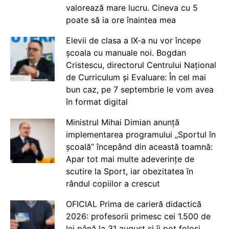
valorează mare lucru. Cineva cu 5
poate să ia ore înaintea mea
Elevii de clasa a IX-a nu vor începe
școala cu manuale noi. Bogdan
Cristescu, directorul Centrului Național
de Curriculum și Evaluare: În cel mai
bun caz, pe 7 septembrie le vom avea
în format digital
Ministrul Mihai Dimian anunță
implementarea programului „Sportul în
școală” începând din această toamnă:
Apar tot mai multe adeverințe de
scutire la Sport, iar obezitatea în
rândul copiilor a crescut
OFICIAL Prima de carieră didactică
2026: profesorii primesc cei 1.500 de
lei până la 31 august și îi pot folosi