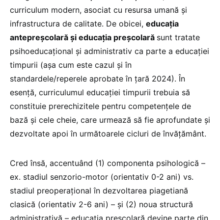
curriculum modern, asociat cu resursa umană și
infrastructura de calitate. De obicei,
educația
antepreșcolară și educația preșcolară
sunt tratate
psihoeducațional și administrativ ca parte a educației
timpurii (așa cum este cazul și în
standardele/reperele aprobate în țară 2024). În
esență, curriculumul educației timpurii trebuia să
constituie prerechizitele pentru competențele de
bază și cele cheie, care urmează să fie aprofundate și
dezvoltate apoi în următoarele cicluri de învățământ.
Cred însă, accentuând (1) componenta psihologică –
ex. stadiul senzorio-motor (orientativ 0-2 ani) vs.
stadiul preoperațional în dezvoltarea piagetiană
clasică (orientativ 2-6 ani) – și (2) noua structură
administrativă – educația preșcolară devine parte din