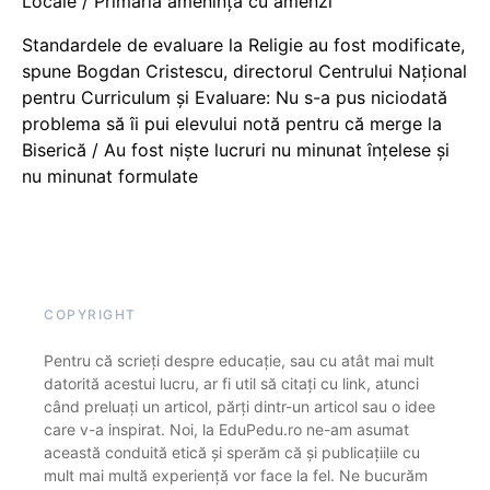
Locale / Primăria amenință cu amenzi
Standardele de evaluare la Religie au fost modificate,
spune Bogdan Cristescu, directorul Centrului Național
pentru Curriculum și Evaluare: Nu s-a pus niciodată
problema să îi pui elevului notă pentru că merge la
Biserică / Au fost niște lucruri nu minunat înțelese și
nu minunat formulate
COPYRIGHT
Pentru că scrieți despre educație, sau cu atât mai mult
datorită acestui lucru, ar fi util să citați cu link, atunci
când preluați un articol, părți dintr-un articol sau o idee
care v-a inspirat. Noi, la EduPedu.ro ne-am asumat
această conduită etică și sperăm că și publicațiile cu
mult mai multă experiență vor face la fel. Ne bucurăm