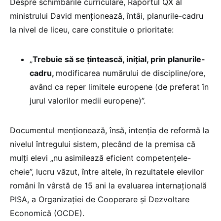
Despre schimbările curriculare, Raportul QX al
ministrului David menționează, întâi, planurile-cadru
la nivel de liceu, care constituie o prioritate:
„
Trebuie să se țintească, inițial, prin planurile-
cadru,
modificarea numărului de discipline/ore,
având ca reper limitele europene (de preferat în
jurul valorilor medii europene)”.
Documentul menționează, însă, intenția de reformă la
nivelul întregului sistem, plecând de la premisa că
mulți elevi „nu asimilează eficient competențele-
cheie”, lucru văzut, între altele, în rezultatele elevilor
români în vârstă de 15 ani la evaluarea internațională
PISA, a Organizației de Cooperare și Dezvoltare
Economică (OCDE).