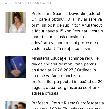
CELE MAI CITITE ARTICOLE
Profesoara Geanina David din județul
Olt, care a obținut 10 la Titularizare va
primi un post de suplinitor. Anul trecut
a făcut naveta 15 km: Rezultatul este o
mare bucurie, însă consider că
adevărata valoare a unui profesor se
vede la clasă, în relația cu elevii
Ministerul Educației schimbă regulile
din calendarul de mobilitate pentru
anul școlar 2026-2027 / Ordinea în
care se va face repartizarea
profesorilor pe posturi începând cu 20
august, după reorganizarea școlilor -
adresă oficială
Profesorul Petruț Rizea: O profesoară a
luat nota 4.90 la Titularizare, iar după