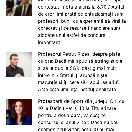
contestații nota a ajuns la 8.70 / Astfel
de erori îmi arată ce entuziasmați sunt
profesorii buni, cu experiență să vină la
corectat și ce resurse financiare sunt
alocate unui astfel de concurs
important
Profesorul Petruț Rizea, despre plata
cu ora: Dacă mă apuc să strâng sticle
și să le duc la SGR, câștig mai mult
într-o zi / Statul îți aruncă niște
mărunțiș și îți cere să-i spui „salariu”.
Asta este umilință instituționalizată
Profesoară de Sport din județul Olt, cu
10 la Definitivat și 10 la Titularizare
pentru a doua oară, va susține
concursul și anul viitor: Dacă nu dau
examen anul viitor, nota 10 nu mai