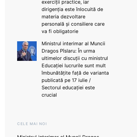
exerciții practice, iar
dirigenția este înlocuită de
materia dezvoltare
personală și consiliere care
va fi obligatorie
Ministrul interimar al Muncii
Dragos Pîslaru: În urma
ultimelor discuții cu ministrul
Educației lucrurile sunt mult
îmbunătățite față de varianta
publicată pe 17 iulie /
Sectorul educației este
crucial
CELE MAI NOI