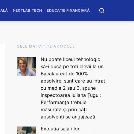
OALĂ
NEXTLAB.TECH
EDUCAȚIE FINANCIARĂ
CELE MAI CITITE ARTICOLE
Nu poate liceul tehnologic
să-i ducă pe toți elevii la un
Bacalaureat de 100%
absolvire, sunt care au intrat
cu media 2 sau 3, spune
inspectoarea Iuliana Țugui:
Performanța trebuie
măsurată și prin câți
absolvenți se angajează
Evoluția salariilor