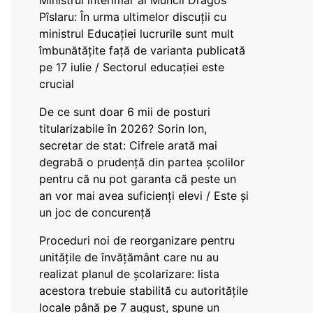
Ministrul interimar al Muncii Dragos
Pîslaru: În urma ultimelor discuții cu
ministrul Educației lucrurile sunt mult
îmbunătățite față de varianta publicată
pe 17 iulie / Sectorul educației este
crucial
De ce sunt doar 6 mii de posturi
titularizabile în 2026? Sorin Ion,
secretar de stat: Cifrele arată mai
degrabă o prudență din partea școlilor
pentru că nu pot garanta că peste un
an vor mai avea suficienți elevi / Este și
un joc de concurență
Proceduri noi de reorganizare pentru
unitățile de învățământ care nu au
realizat planul de școlarizare: lista
acestora trebuie stabilită cu autoritățile
locale până pe 7 august, spune un