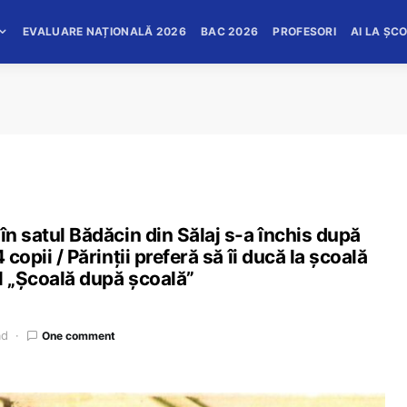
EVALUARE NAȚIONALĂ 2026
BAC 2026
PROFESORI
AI LA ȘC
în satul Bădăcin din Sălaj s-a închis după
copii / Părinții preferă să îi ducă la școală
l „Școală după școală”
ad
One comment