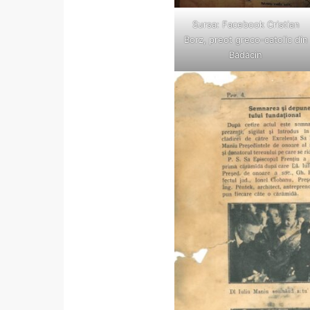
Sursa: Facebook Cristian
Borz, preot greco-catolic din
Bădăcin