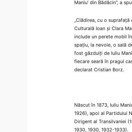
Maniu’ din Bădăcin”, a spu
„Clădirea, cu o suprafaţă 
Culturală Ioan şi Clara Mani
include un perete mobil în
spaţiu, la nevoie, o sală d
fost găzduiţi de Iuliu Mani
fiecare seară în pragul cas
declarat Cristian Borz.
Născut în 1873, Iuliu Mani
1926), apoi al Partidului 
Dirigent al Transilvaniei 
1930, 1930, 1932-1933).