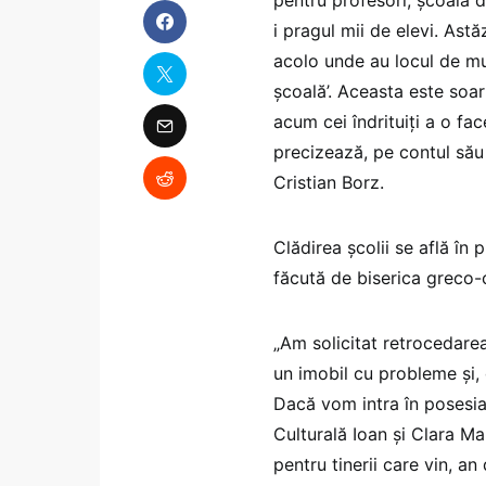
i pragul mii de elevi. Astăz
acolo unde au locul de mu
şcoală’. Aceasta este soar
acum cei îndrituiţi a o fa
precizează, pe contul său
Cristian Borz.
Clădirea şcolii se află în 
făcută de biserica greco-
„Am solicitat retrocedarea
un imobil cu probleme şi, 
Dacă vom intra în posesia 
Culturală Ioan şi Clara Ma
pentru tinerii care vin, an