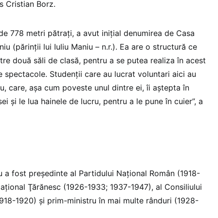
s Cristian Borz.
de 778 metri pătraţi, a avut iniţial denumirea de Casa
u (părinţii lui Iuliu Maniu – n.r.). Ea are o structură ce
tre două săli de clasă, pentru a se putea realiza în acest
e spectacole. Studenţii care au lucrat voluntari aici au
u, care, aşa cum poveste unul dintre ei, îi aştepta în
ei şi le lua hainele de lucru, pentru a le pune în cuier”, a
u a fost preşedinte al Partidului Naţional Român (1918-
Naţional Ţărănesc (1926-1933; 1937-1947), al Consiliului
(1918-1920) şi prim-ministru în mai multe rânduri (1928-