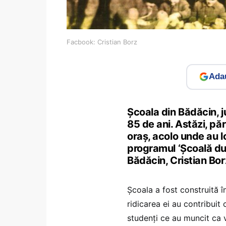
Facbook: Cristian Borz
Adau
Școala din Bădăcin, j
85 de ani. Astăzi, pări
oraş, acolo unde au l
programul ‘Şcoală dup
Bădăcin, Cristian Bor
Școala a fost construită î
ridicarea ei au contribuit
studenţi ce au muncit ca v