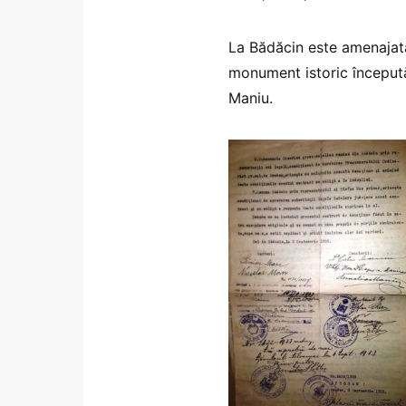
La Bădăcin este amenajată
monument istoric începută
Maniu.