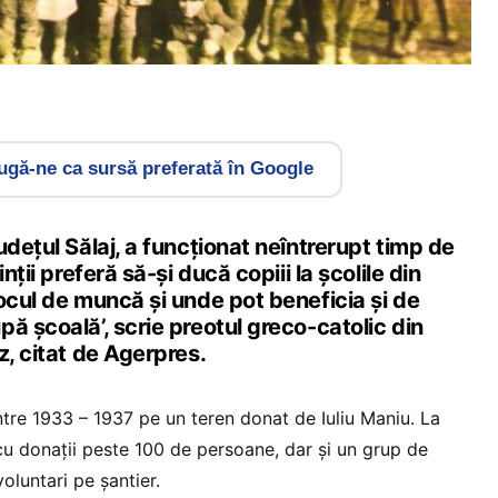
gă-ne ca sursă preferată în Google
udețul Sălaj, a funcţionat neîntrerupt timp de
nţii preferă să-şi ducă copiii la şcolile din
ocul de muncă şi unde pot beneficia şi de
ă şcoală’, scrie preotul greco-catolic din
z, citat de Agerpres.
ntre 1933 – 1937 pe un teren donat de Iuliu Maniu. La
 cu donaţii peste 100 de persoane, dar şi un grup de
oluntari pe şantier.