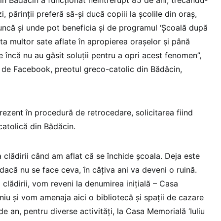
i, părinţii preferă să-şi ducă copiii la şcolile din oraş,
ncă şi unde pot beneficia şi de programul ‘Şcoală după
ta multor sate aflate în apropierea oraşelor şi până
ce încă nu au găsit soluţii pentru a opri acest fenomen”,
 de Facebook, preotul greco-catolic din Bădăcin,
prezent în procedură de retrocedare, solicitarea fiind
catolică din Bădăcin.
 clădirii când am aflat că se închide şcoala. Deja este
dacă nu se face ceva, în câţiva ani va deveni o ruină.
clădirii, vom reveni la denumirea iniţială – Casa
niu şi vom amenaja aici o bibliotecă şi spaţii de cazare
 de an, pentru diverse activităţi, la Casa Memorială ‘Iuliu