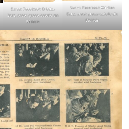
Sursa: Facebook Cristian
Sursa: Facebook Cristian
Borz, preot greco-catolic din
Borz, preot greco-catolic din
Bădăcin
Bădăcin