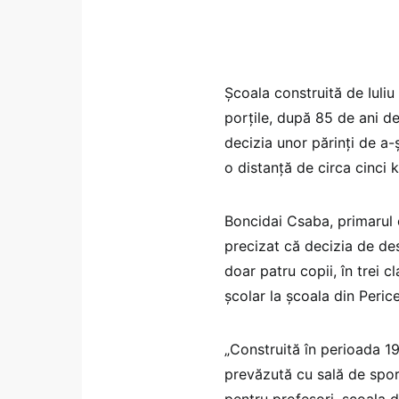
Şcoala construită de Iuliu
porţile, după 85 de ani de 
decizia unor părinţi de a-ş
o distanţă de circa cinci k
Boncidai Csaba, primarul 
precizat că decizia de des
doar patru copii, în trei c
şcolar la şcoala din Perice
„Construită în perioada 19
prevăzută cu sală de spor
pentru profesori, şcoala d