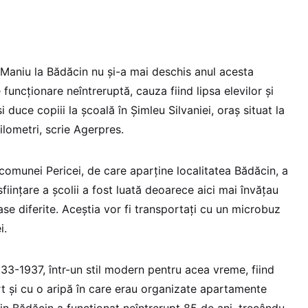
 Maniu la Bădăcin nu şi-a mai deschis anul acesta
funcţionare neîntreruptă, cauza fiind lipsa elevilor şi
i duce copiii la şcoală în Şimleu Silvaniei, oraş situat la
ilometri, scrie Agerpres.
comunei Pericei, de care aparţine localitatea Bădăcin, a
fiinţare a şcolii a fost luată deoarece aici mai învăţau
lase diferite. Aceştia vor fi transportaţi cu un microbuz
i.
33-1937, într-un stil modern pentru acea vreme, fiind
t şi cu o aripă în care erau organizate apartamente
in Bădăcin a funcţionat neîntrerupt 85 de ani, trecându-