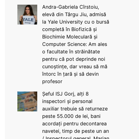
Andra-Gabriela Cîrstoiu,
elevă din Târgu Jiu, admisă
la Yale University cu o bursă
completă în Biofizică și
Biochimie Moleculară și
Computer Science: Am ales
o facultate în străinătate
pentru că pot deprinde noi
cunoștințe, dar vreau să mă
întorc în țară și să devin
profesor
Șeful ISJ Gorj, alți 8
inspectori și personal
auxiliar trebuie să returneze
peste 55.000 de lei, bani
acordați pentru decontarea
navetei, timp de peste un an
/ Inspectorul general, Marian