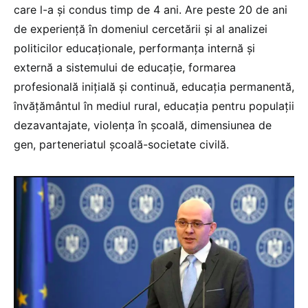
care l-a și condus timp de 4 ani. Are peste 20 de ani
de experiență în domeniul cercetării și al analizei
politicilor educaționale, performanţa internă şi
externă a sistemului de educaţie, formarea
profesională iniţială și continuă, educaţia permanentă,
învăţământul în mediul rural, educaţia pentru populaţii
dezavantajate, violenţa în şcoală, dimensiunea de
gen, parteneriatul şcoală-societate civilă.