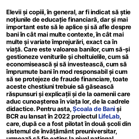
Elevii și copiii, în general, ar fi indicat să știe
noțiunile de educație financiară, dar și mai
important este să le aplice și să afle despre
bani în cât mai multe contexte, în cât mai
multe și variate împrejurări, exact ca în
viață. Care este valoarea banilor, cum să-și
gestioneze veniturile și cheltuielile, cum să
economisească și să investească, cum să
împrumute bani în mod responsabil și cum
să se protejeze de fraude financiare, toate
aceste chestiuni trebuie să găsească
răspunsuri și explicații și de la oamenii care
aduc cunoașterea în viața lor, de la cadrele
didactice. Pentru asta,
Școala de Bani
și
BCR au lansat în 2022 proiectul
LifeLab
,
care, după ce a fost pilotat în două școli din
sistemul de învățământ preuniversitar,
urmează să fie extins la nivel național.