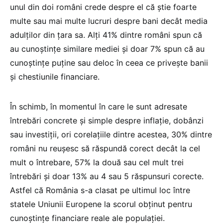
unul din doi români crede despre el că știe foarte
multe sau mai multe lucruri despre bani decât media
adulților din țara sa. Alți 41% dintre români spun că
au cunoștințe similare mediei și doar 7% spun că au
cunoștințe puține sau deloc în ceea ce privește banii
și chestiunile financiare.
În schimb, în momentul în care le sunt adresate
întrebări concrete și simple despre inflație, dobânzi
sau investiții, ori corelațiile dintre acestea, 30% dintre
români nu reușesc să răspundă corect decât la cel
mult o întrebare, 57% la două sau cel mult trei
întrebări și doar 13% au 4 sau 5 răspunsuri corecte.
Astfel că România s-a clasat pe ultimul loc între
statele Uniunii Europene la scorul obținut pentru
cunoștințe financiare reale ale populației.