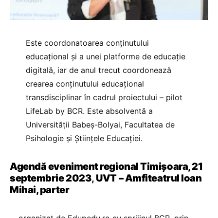
Este coordonatoarea conținutului
educațional și a unei platforme de educație
digitală, iar de anul trecut coordonează
crearea conținutului educațional
transdisciplinar în cadrul proiectului – pilot
LifeLab by BCR. Este absolventă a
Universității Babeș-Bolyai, Facultatea de
Psihologie și Științele Educației.
Agendă eveniment regional Timișoara, 21
septembrie 2023
,
UVT – Amfiteatrul Ioan
Mihai, parter
– organizat de Edupedu.ro cu sprijinul BCR, prin