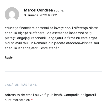
Marcel Condrea
spune:
8 ianuarie 2023 la 08:18
educația financiară ar trebui sa învețe copiii diferența dintre
speculă bișniță și afacere…de asemenea înseamnă să ți
plătești angajații rezonabil…angajatul la firmă nu este argat
nici sclavul tău…in Romania din păcate afacerea=bișniță sau
speculă iar angajatorul este stăpân…
Reply
LASĂ UN RĂSPUNS
Adresa ta de email nu va fi publicată.
Câmpurile obligatorii
sunt marcate cu
*