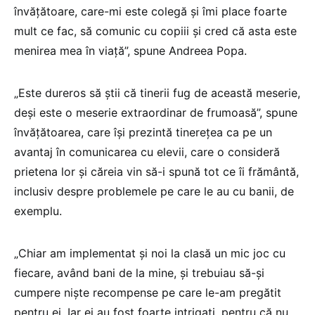
învățătoare, care-mi este colegă și îmi place foarte
mult ce fac, să comunic cu copiii și cred că asta este
menirea mea în viață”, spune Andreea Popa.
„Este dureros să știi că tinerii fug de această meserie,
deși este o meserie extraordinar de frumoasă”, spune
învățătoarea, care își prezintă tinerețea ca pe un
avantaj în comunicarea cu elevii, care o consideră
prietena lor și căreia vin să-i spună tot ce îi frământă,
inclusiv despre problemele pe care le au cu banii, de
exemplu.
„Chiar am implementat și noi la clasă un mic joc cu
fiecare, având bani de la mine, și trebuiau să-și
cumpere niște recompense pe care le-am pregătit
pentru ei. Iar ei au fost foarte intrigați, pentru că nu