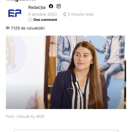
Redacția
6 ianuarie 2023
5 minute read
One comment
7.129 de vizualizări
Foto: LifeLab by BCR