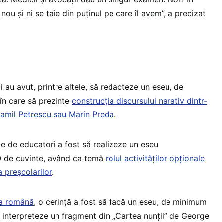
nou și ni se taie din puținul pe care îl avem”, a precizat
i au avut, printre altele, să redacteze un eseu, de
în care să prezinte
construcția discursului narativ dintr-
Camil Petrescu sau Marin Preda
.
te de educatori a fost să realizeze un eseu
0 de cuvinte, având ca temă
rolul activităților opționale
 preșcolarilor
.
ba română
, o cerință a fost să facă un eseu, de minimum
ă interpreteze un fragment din „Cartea nunții” de George