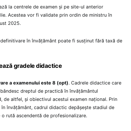
ează la centrele de examen și pe site-ul anterior
ie. Acestea vor fi validate prin ordin de ministru în
gust 2025.
efinitivare în învăţământ poate fi susținut fără taxă de
ează gradele didactice
re a examenului este 8 (opt)
. Cadrele didactice care
ândesc dreptul de practică în învăţământul
d, de altfel, și obiectivul acestui examen național. Prin
 în învățământ, cadrul didactic depășește stadiul de
e o rută ascendentă de profesionalizare.