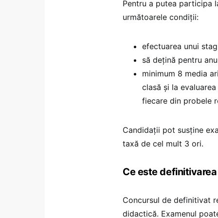
Pentru a putea participa l
următoarele condiții:
efectuarea unui stagi
să dețină pentru anul
minimum 8 media arit
clasă și la evaluarea
fiecare din probele 
Candidaţii pot susţine exa
taxă de cel mult 3 ori.
Ce este definitivarea
Concursul de definitivat r
didactică. Examenul poate 