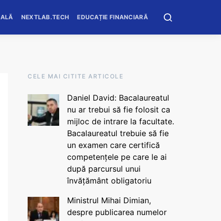
OALĂ
NEXTLAB.TECH
EDUCAȚIE FINANCIARĂ
CELE MAI CITITE ARTICOLE
Daniel David: Bacalaureatul
nu ar trebui să fie folosit ca
mijloc de intrare la facultate.
Bacalaureatul trebuie să fie
un examen care certifică
competențele pe care le ai
după parcursul unui
învățământ obligatoriu
Ministrul Mihai Dimian,
despre publicarea numelor