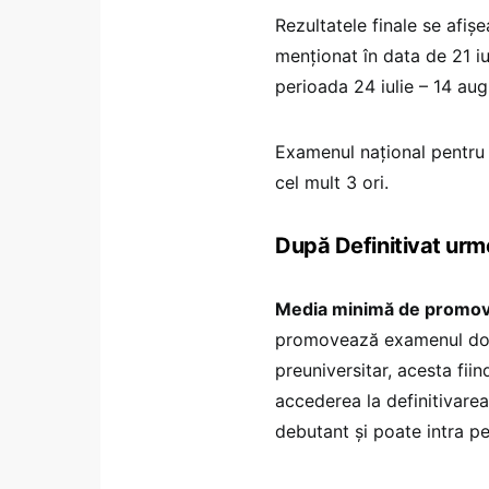
Rezultatele finale se afiș
menționat în data de 21 iul
perioada 24 iulie – 14 au
Examenul naţional pentru d
cel mult 3 ori.
După Definitivat urm
Media minimă de promova
promovează examenul dob
preuniversitar, acesta fiin
accederea la definitivarea
debutant și poate intra p