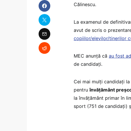
Călinescu.
La examenul de definitivare
avut de scris o prezentare,
copiilor/elevilor/tinerilor
MEC anunță că
au fost ad
de candidați.
Cei mai mulți candidați l
pentru
învăţământ preşco
la învăţământ primar în li
sport (751 de candidați) 