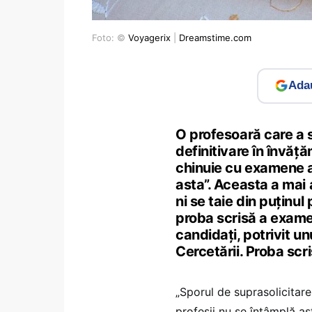
Foto: ©
Voyagerix
|
Dreamstime.com
Adau
O profesoară care a 
definitivare în învă
chinuie cu examene an
asta”. Aceasta a mai 
ni se taie din puținul 
proba scrisă a exame
candidați, potrivit un
Cercetării. Proba scr
„Sporul de suprasolicitare
profesii nu se întâmplă as