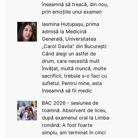
înseamnă să treacă, din nou,
prin emoțiile unui examen
Iasmina Huțupașu, prima
admisă la Medicină
Generală, Universitatea
„Carol Davila” din București:
Când alegi un astfel de
drum, care necesită mult
învățat, multă muncă, multe
sacrificii, trebuie s-o faci cu
sufletul. Pentru mine, asta
înseamnă să fii medic
BAC 2026 - sesiunea de
toamnă. Absolvent de liceu,
după examenul oral la Limba
română: A fost foarte
simplu, am terminat în cinci