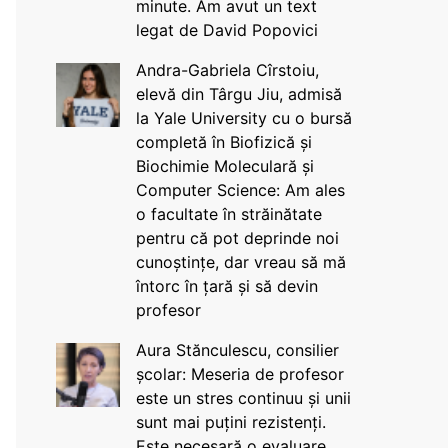
minute. Am avut un text
legat de David Popovici
Andra-Gabriela Cîrstoiu,
elevă din Târgu Jiu, admisă
la Yale University cu o bursă
completă în Biofizică și
Biochimie Moleculară și
Computer Science: Am ales
o facultate în străinătate
pentru că pot deprinde noi
cunoștințe, dar vreau să mă
întorc în țară și să devin
profesor
Aura Stănculescu, consilier
școlar: Meseria de profesor
este un stres continuu și unii
sunt mai puțini rezistenți.
Este necesară o evaluare