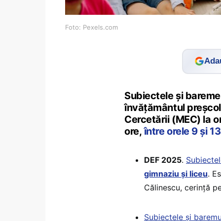
Foto: Pexels.com
Adau
Subiectele și baremel
învățământul preșcola
Cercetării (MEC) la o
ore,
între orele 9 și 13
DEF 2025
.
Subiecte
gimnaziu și liceu
. E
Călinescu, cerință p
Subiectele și barem