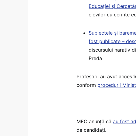
Educației și Cercetăr
elevilor cu cerințe e
Subiectele și barem
fost publicate – des
discursului narativ 
Preda
Profesorii au avut acces î
conform
procedurii Minist
MEC anunță că
au fost ad
de candidați.