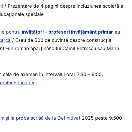
ii
/ Prezentare de 4 pagini despre incluziunea școlară a
ducaționale speciale
ele pentru
învățători – profesori învățământ primar
au
carcă
/ Eseu de 500 de cuvinte despre construcția
dintr-un roman aparținând lui Camil Petrescu sau Marin
n sala de examen în intervalul orar 7:30 – 8:00,
erului Educației
.
miși la proba scrisă de la Definitivat
2025 peste 9.500