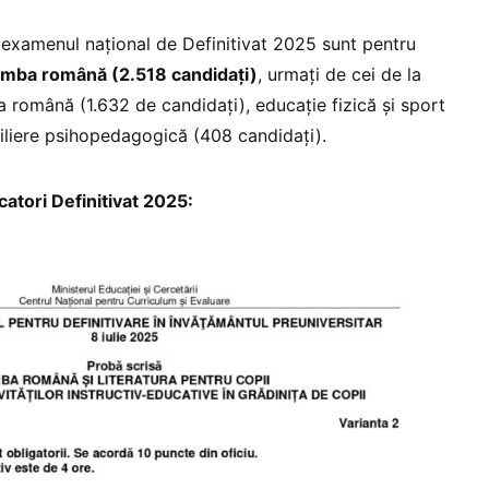
a examenul național de Definitivat 2025 sunt pentru
limba română (2.518 candidați)
, urmați de cei de la
a română (1.632 de candidați), educaţie fizică şi sport
siliere psihopedagogică (408 candidați).
ori Definitivat 2025: