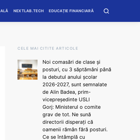
OALĂ
NEXTLAB.TECH
EDUCAȚIE FINANCIARĂ
CELE MAI CITITE ARTICOLE
Noi comasări de clase și
posturi, cu 3 săptămâni până
la debutul anului școlar
2026-2027, sunt semnalate
de Alin Badea, prim-
vicepreședinte USLI
Gorj: Ministerul o comite
grav de tot. Ne sună
directorii disperați că
oamenii rămân fără posturi.
Ce se întâmplă cu