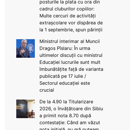
posturile la plata cu ora din
cadrul cluburilor copiilor:
Multe cercuri de activități
extrașcolare vor dispărea de
la 1 septembrie, spun părinții
Ministrul interimar al Muncii
Dragos Pîslaru: În urma
ultimelor discuții cu ministrul
Educației lucrurile sunt mult
îmbunătățite față de varianta
publicată pe 17 iulie /
Sectorul educației este
crucial
De la 4.90 la Titularizare
2026, o învățătoare din Sibiu
a primit nota 8.70 după
contestație: Când am văzut
nota inițială, nu mă puteam