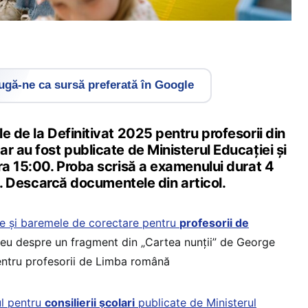
gă-ne ca sursă preferată în Google
e de la Definitivat 2025 pentru profesorii din
r au fost publicate de Ministerul Educației și
ra 15:00. Proba scrisă a examenului durat 4
. Descarcă documentele din articol.
le și baremele de corectare pentru
profesorii de
seu despre un fragment din „Cartea nunții” de George
entru profesorii de Limba română
ul pentru
consilierii școlari
publicate de Ministerul