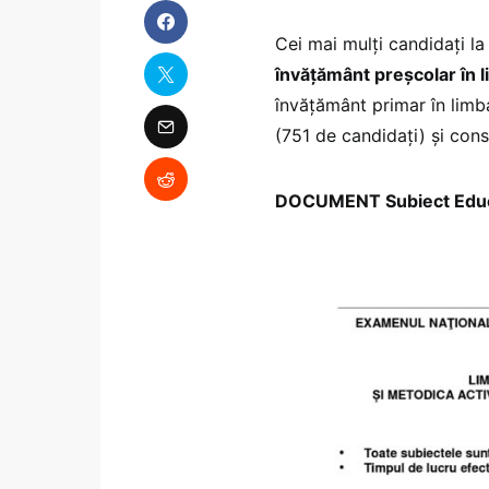
Cei mai mulți candidați l
învăţământ preşcolar în 
învăţământ primar în limb
(751 de candidați) și con
DOCUMENT Subiect Educat