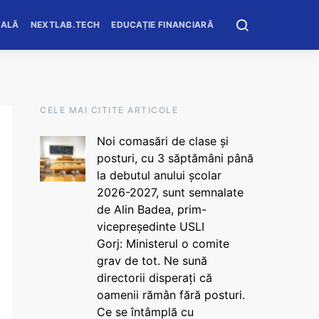
OALĂ
NEXTLAB.TECH
EDUCAȚIE FINANCIARĂ
CELE MAI CITITE ARTICOLE
Noi comasări de clase și
posturi, cu 3 săptămâni până
la debutul anului școlar
2026-2027, sunt semnalate
de Alin Badea, prim-
vicepreședinte USLI
Gorj: Ministerul o comite
grav de tot. Ne sună
directorii disperați că
oamenii rămân fără posturi.
Ce se întâmplă cu