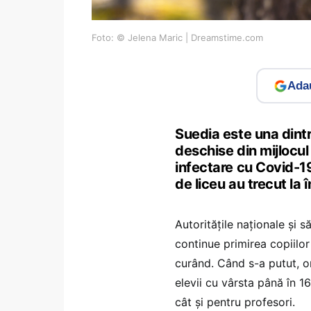
Foto: © Jelena Maric | Dreamstime.com
Adau
Suedia este una dintre
deschise din mijlocul 
infectare cu Covid-19 
de liceu au trecut la 
Autoritățile naționale și 
continue primirea copiilo
curând. Când s-a putut, or
elevii cu vârsta până în 16
cât și pentru profesori.