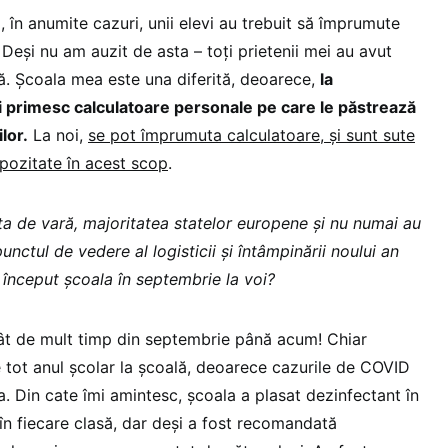
ă, în anumite cazuri, unii elevi au trebuit să împrumute
 Deși nu am auzit de asta – toți prietenii mei au avut
. Școala mea este una diferită, deoarece,
la
vii primesc calculatoare personale pe care le păstrează
lor.
La noi,
se pot împrumuta calculatoare, și sunt sute
epozitate în acest scop
.
a de vară, majoritatea statelor europene și nu numai au
punctul de vedere al logisticii și întâmpinării noului an
început școala în septembrie la voi?
tât de mult timp din septembrie până acum! Chiar
tot anul școlar la școală, deoarece cazurile de COVID
. Din cate îmi amintesc, școala a plasat dezinfectant în
i în fiecare clasă, dar deși a fost recomandată