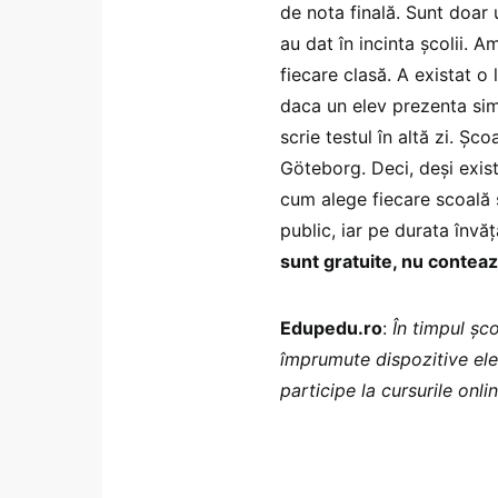
de nota finală. Sunt doar u
au dat în incinta școlii. A
fiecare clasă. A existat o 
daca un elev prezenta sim
scrie testul în altă zi. Șc
Göteborg. Deci, deși exist
cum alege fiecare scoală să
public, iar pe durata învă
sunt gratuite, nu conteaz
Edupedu.ro
:
În timpul șco
împrumute dispozitive elec
participe la cursurile onli