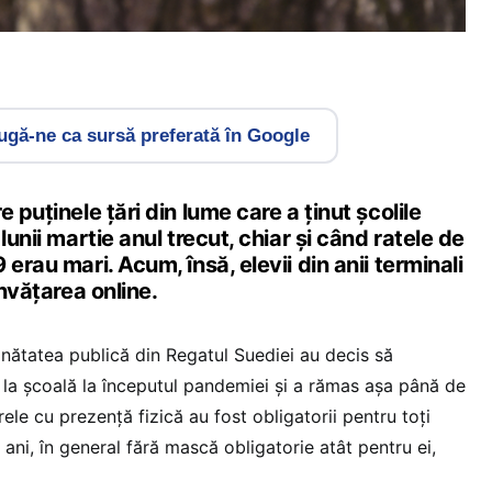
gă-ne ca sursă preferată în Google
 puținele țări din lume care a ținut școlile
lunii martie anul trecut, chiar și când ratele de
erau mari. Acum, însă, elevii din anii terminali
învățarea online.
sănătatea publică din Regatul Suediei au decis să
r la școală la începutul pandemiei și a rămas așa până de
ele cu prezență fizică au fost obligatorii pentru toți
 ani, în general fără mască obligatorie atât pentru ei,