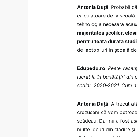
Antonia Duță
: Probabil c
calculatoare de la școală.
tehnologia necesară acasă
majoritatea școlilor, ele
pentru toată durata studii
de laptop-uri în școală d
Edupedu.ro
:
Peste vacanț
lucrat la îmbunătățiri din 
școlar, 2020-2021. Cum a 
Antonia Duță
: A trecut a
crezusem că vom petrece 
scădeau. Dar nu a fost așa
multe locuri din clădire ș