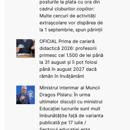
posturile la plata cu ora din
cadrul cluburilor copiilor:
Multe cercuri de activități
extrașcolare vor dispărea de
la 1 septembrie, spun părinții
OFICIAL Prima de carieră
didactică 2026: profesorii
primesc cei 1.500 de lei până
la 31 august și îi pot folosi
până în august 2027 dacă
rămân în învățământ
Ministrul interimar al Muncii
Dragos Pîslaru: În urma
ultimelor discuții cu ministrul
Educației lucrurile sunt mult
îmbunătățite față de varianta
publicată pe 17 iulie /
Sectorul educației este