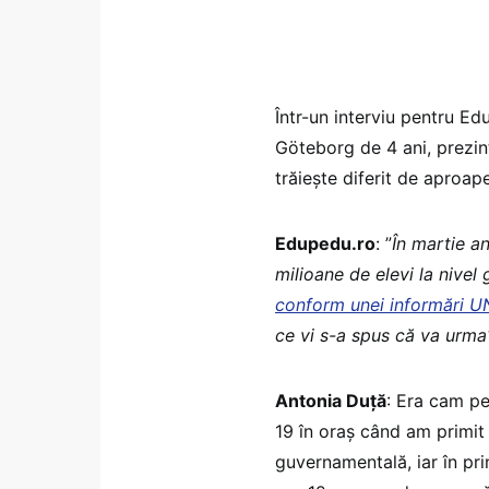
Într-un interviu pentru Ed
Göteborg de 4 ani, prezin
trăiește diferit de aproape
Edupedu.ro
: ”
În martie an
milioane de elevi la nivel 
conform unei informări 
ce vi s-a spus că va urma
Antonia Duță
: Era cam pe
19 în oraș când am primit
guvernamentală, iar în pr