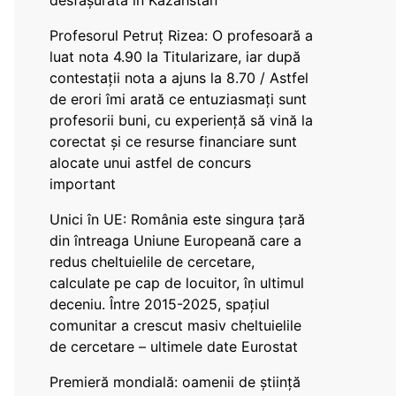
desfășurată în Kazahstan
Profesorul Petruț Rizea: O profesoară a
luat nota 4.90 la Titularizare, iar după
contestații nota a ajuns la 8.70 / Astfel
de erori îmi arată ce entuziasmați sunt
profesorii buni, cu experiență să vină la
corectat și ce resurse financiare sunt
alocate unui astfel de concurs
important
Unici în UE: România este singura țară
din întreaga Uniune Europeană care a
redus cheltuielile de cercetare,
calculate pe cap de locuitor, în ultimul
deceniu. Între 2015-2025, spațiul
comunitar a crescut masiv cheltuielile
de cercetare – ultimele date Eurostat
Premieră mondială: oamenii de știință