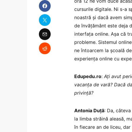
ora 12 ne vom duce acasă,
cursurile digitale. Ni s-a 
noastră și dacă avem sim
de învățământ este deja di
interfața online. Așa că tr
probleme. Sistemul online
ne întoarcem la școală d
experiența online cu exper
Edupedu.ro
:
Ați avut peri
vacanța de vară? Dacă da,
privință?
Antonia Duță
: Da, câteva
la limba străină aleasă, 
în fiecare an de liceu, d