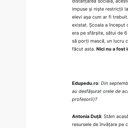
distanțarea socială, acest
impuse și niște restricții 
elevi așa cum ar fi trebuit.
existat. Școala a început
era pe sfârșite, sătui de 6
să porți mască, un lucru ce
făcut asta.
Nici nu a fost
Edupedu.ro
:
Din septembr
au desfășurat orele de ac
profesorii)?
Antonia Duță
: Stăm acasă
resursele de învățare pe 