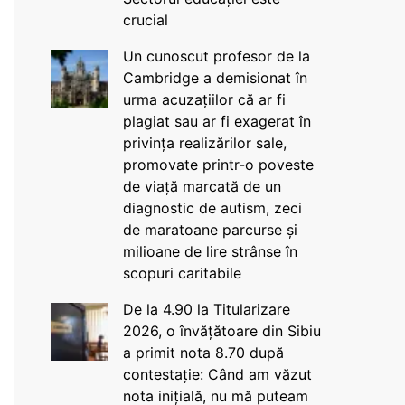
crucial
Un cunoscut profesor de la
Cambridge a demisionat în
urma acuzațiilor că ar fi
plagiat sau ar fi exagerat în
privința realizărilor sale,
promovate printr-o poveste
de viață marcată de un
diagnostic de autism, zeci
de maratoane parcurse și
milioane de lire strânse în
scopuri caritabile
De la 4.90 la Titularizare
2026, o învățătoare din Sibiu
a primit nota 8.70 după
contestație: Când am văzut
nota inițială, nu mă puteam