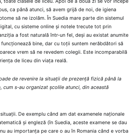
 toate clasele de liceu. Apoi de a doua zi se vor începe
spus, ca până atunci, să avem grijă de noi, de igiena
ptome să ne izolăm. În Suedia mare parte din sistemul
gital, cu sisteme online și notele trecute tot prin
anziția a fost naturală într-un fel, deși au existat anumite
 funcționează bine, dar cu toții suntem nerăbdători să
eoarece vrem să ne revedem colegii. Este incomparabilă
iența de liceu din viața reală.
oade de revenire la situații de prezență fizică până la
 cum s-au organizat școlile atunci, din această
 situații. De exemplu când am dat examenele naționale
matematică și engleză (în Suedia, aceste examene se dau
ar nu au importanța pe care o au în Romania când e vorba