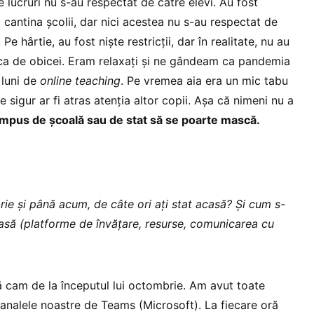
e lucruri nu s-au respectat de către elevi. Au fost
la cantina școlii, dar nici acestea nu s-au respectat de
 Pe hârtie, au fost niște restricții, dar în realitate, nu au
 ca de obicei. Eram relaxați și ne gândeam ca pandemia
 luni de
online teaching
. Pe vremea aia era un mic tabu
 sigur ar fi atras atenția altor copii. Așa că nimeni nu a
 impus de școală sau de stat să se poarte mască.
ie și până acum, de câte ori ați stat acasă? Și cum s-
asă (platforme de învățare, resurse, comunicarea cu
 cam de la începutul lui octombrie. Am avut toate
canalele noastre de Teams (Microsoft). La fiecare oră