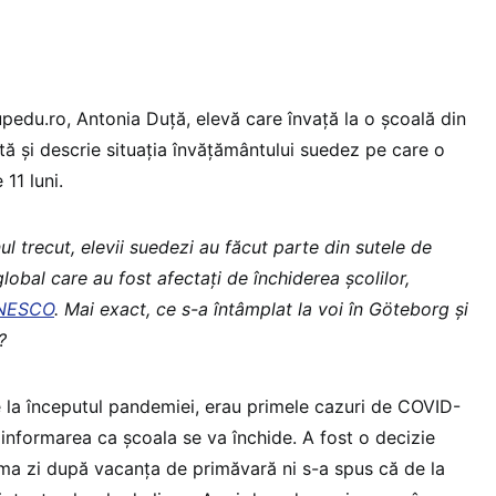
upedu.ro, Antonia Duță, elevă care învață la o școală din
tă și descrie situația învățământului suedez pe care o
 11 luni.
ul trecut, elevii suedezi au făcut parte din sutele de
global care au fost afectați de închiderea școlilor,
UNESCO
. Mai exact, ce s-a întâmplat la voi în Göteborg și
?
 la începutul pandemiei, erau primele cazuri de COVID-
 informarea ca școala se va închide. A fost o decizie
ima zi după vacanța de primăvară ni s-a spus că de la