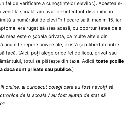
n fel de verificare a cunoștințelor elevilor.). Acestea s-
m venit la școală, am avut dezinfectant disponibil în
limită a numărului de elevi în fiecare sală, maxim 15, iar
ptome, era rugat să stea acasă, cu oportunitatea de a
oala mea este o școală privată, ca multe altele din
ă anumite repere universale, există și o libertate între
 facă. (Aici, poți alege orice fel de liceu, privat sau
țământului, totul se plătește din taxe. Adică
toate școlile
ă dacă sunt private sau publice
.)
lii online, ai cunoscut colegi care au fost nevoiți să
tronice de la școală / au fost ajutați de stat să
ne?