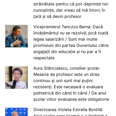
străinătate pentru că pot deprinde noi
cunoștințe, dar vreau să mă întorc în
țară și să devin profesor
Vicepremierul Tanczos Barna: Dacă
învățământul nu se rezolvă, pică toată
legea salarizării / Sunt mai multe
promisiuni din partea Guvernului către
angajații din educație și nu par a fi
respectate
Aura Stănculescu, consilier școlar:
Meseria de profesor este un stres
continuu și unii sunt mai puțini
rezistenți. Este necesară o evaluare
psihiatrică din când în când / De anul
școlar viitor evaluarea este obligatorie
Directoarea Violeta Estrella Bontilă:
Anul școlar care tocmai s-a încheiat a