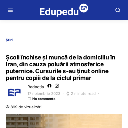
Știri
Școli închise și muncă de la domiciliu în
Iran, din cauza poluării atmosferice
puternice. Cursurile s-au ținut online
pentru copiii de la ciclul primar
Redacția
17 noiembrie 2023
2 minute read
No comments
899 de vizualizări