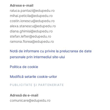
Adrese e-mail
raluca.pantazi@edupedu.ro
mihai.peticila@edupedu.ro
costin.ionescu@edupedu.ro
alexa.stanescu@edupedu.ro
diana.ghimisi@edupedu.ro
stefan.lefter@edupedu.ro
ramona.florea@edupedu.ro
Notă de informare cu privire la prelucrarea de date
personale prin intermediul site-ului
Politica de cookie
Modifică setarile cookie-urilor
PUBLICITATE ȘI PARTENERIATE
Adresă de e-mail
comunicare@edupedu.ro