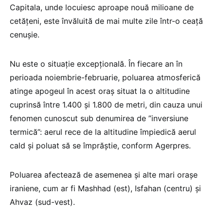
Capitala, unde locuiesc aproape nouă milioane de
cetăţeni, este învăluită de mai multe zile într-o ceaţă
cenuşie.
Nu este o situaţie excepţională. În fiecare an în
perioada noiembrie-februarie, poluarea atmosferică
atinge apogeul în acest oraş situat la o altitudine
cuprinsă între 1.400 şi 1.800 de metri, din cauza unui
fenomen cunoscut sub denumirea de ”inversiune
termică”: aerul rece de la altitudine împiedică aerul
cald şi poluat să se împrăştie, conform Agerpres.
Poluarea afectează de asemenea şi alte mari oraşe
iraniene, cum ar fi Mashhad (est), Isfahan (centru) şi
Ahvaz (sud-vest).