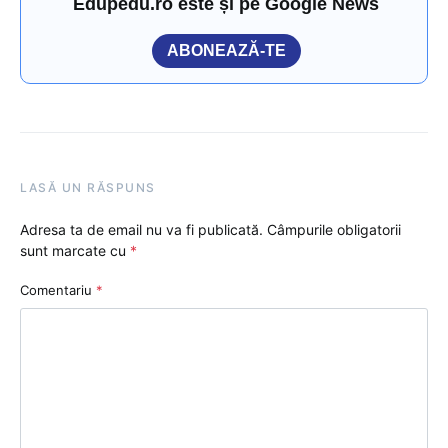
Edupedu.ro este și pe Google News
ABONEAZĂ-TE
LASĂ UN RĂSPUNS
Adresa ta de email nu va fi publicată.
Câmpurile obligatorii
sunt marcate cu
*
Comentariu
*