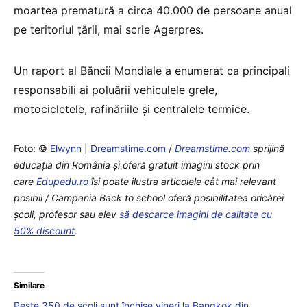
moartea prematură a circa 40.000 de persoane anual
pe teritoriul ţării, mai scrie Agerpres.
Un raport al Băncii Mondiale a enumerat ca principali
responsabili ai poluării vehiculele grele,
motocicletele, rafinăriile şi centralele termice.
Foto: ©
Elwynn
|
Dreamstime.com
/
Dreamstime.com
sprijină
educaţia din România şi oferă gratuit imagini stock prin
care
Edupedu.ro
îşi poate ilustra articolele cât mai relevant
posibil / Campania Back to school oferă posibilitatea oricărei
școli, profesor sau elev
să descarce imagini de calitate cu
50% discount
.
Similare
Peste 350 de școli sunt închise vineri la Bangkok din