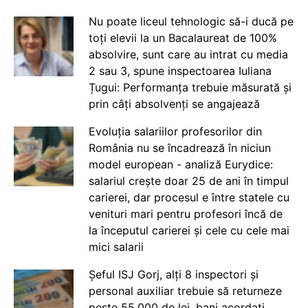
Nu poate liceul tehnologic să-i ducă pe
toți elevii la un Bacalaureat de 100%
absolvire, sunt care au intrat cu media
2 sau 3, spune inspectoarea Iuliana
Țugui: Performanța trebuie măsurată și
prin câți absolvenți se angajează
Evoluția salariilor profesorilor din
România nu se încadrează în niciun
model european - analiză Eurydice:
salariul crește doar 25 de ani în timpul
carierei, dar procesul e între statele cu
venituri mari pentru profesori încă de
la începutul carierei și cele cu cele mai
mici salarii
Șeful ISJ Gorj, alți 8 inspectori și
personal auxiliar trebuie să returneze
peste 55.000 de lei, bani acordați