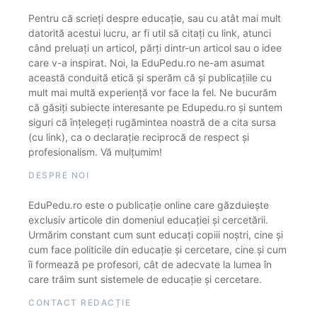
Pentru că scrieți despre educație, sau cu atât mai mult
datorită acestui lucru, ar fi util să citați cu link, atunci
când preluați un articol, părți dintr-un articol sau o idee
care v-a inspirat. Noi, la EduPedu.ro ne-am asumat
această conduită etică și sperăm că și publicațiile cu
mult mai multă experiență vor face la fel. Ne bucurăm
că găsiți subiecte interesante pe Edupedu.ro și suntem
siguri că înțelegeți rugămintea noastră de a cita sursa
(cu link), ca o declarație reciprocă de respect și
profesionalism. Vă mulțumim!
DESPRE NOI
EduPedu.ro este o publicație online care găzduiește
exclusiv articole din domeniul educației și cercetării.
Urmărim constant cum sunt educați copiii noștri, cine și
cum face politicile din educație și cercetare, cine și cum
îi formează pe profesori, cât de adecvate la lumea în
care trăim sunt sistemele de educație și cercetare.
CONTACT REDACȚIE